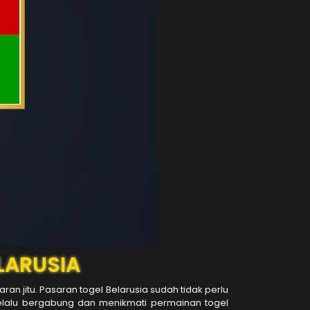
ELARUSIA
an jitu. Pasaran togel Belarusia sudah tidak perlu
selalu bergabung dan menikmati permainan togel