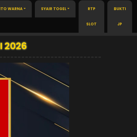
ITO WARNA
SYAIR TOGEL
RTP
BUKTI
SLOT
JP
I 2026