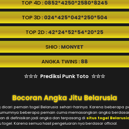
TOP 4D
:
0852*4250*2580*8245
TOP 3D
:
024*425*042*250*504
TOP 2D
:
42*24*52*54*20*25
SHIO
:
MONYET
ANGKA TWINS
:
88
☆☆☆
Prediksi Punk Toto
☆☆☆
Bocoran Angka Jitu Belarusia
g dicari pemain togel Belarusia sehari-harinya. Karena beberapa p
n, umumnya beberapa pemain cuma memasangkan angka berdasar p
 di definisikan jadi angka dan terpasang di
situs togel Belarusi
 togel. Karena semua hasil pengeluaran nya berdasar official.