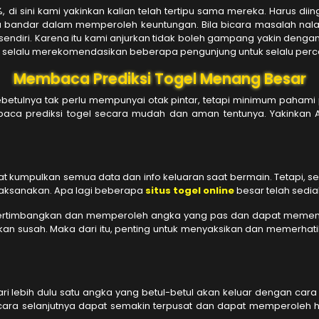
di sini kami yakinkan kalian telah tertipu sama mereka. Harus diin
bandar dalam memperoleh keuntungan. Bila bicara masalah nalar
sendiri. Karena itu kami anjurkan tidak boleh gampang yakin deng
selalu merekomendasikan beberapa pengunjung untuk selalu percay
Membaca Prediksi Togel Menang Besar
ebetulnya tak perlu mempunyai otak pintar, tetapi minimum pahami
baca prediksi togel secara mudah dan aman tentunya. Yakinkan 
t kumpulkan semua data dan info keluaran saat bermain. Tetapi, s
ilaksanakan. Apa lagi beberapa
situs togel online
besar telah sedia
mpertimbangkan dan memperoleh angka yang pas dan dapat memena
kan susah. Maka dari itu, penting untuk menyaksikan dan memerha
i lebih dulu satu angka yang betul-betul akan keluar dengan cara
a selanjutnya dapat semakin terpusat dan dapat memperoleh hasiln