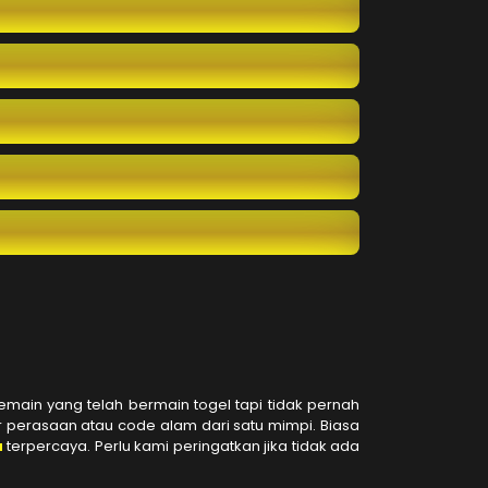
emain yang telah bermain togel tapi tidak pernah
erasaan atau code alam dari satu mimpi. Biasa
a
terpercaya. Perlu kami peringatkan jika tidak ada