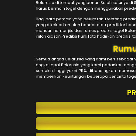
Belarusia di tempat yang benar. Salah satunya di 
harus bermain togel dengan menggunakan prediksi
Bagi para pemain yang belum tahu tentang predik
yang dikeluarkan oleh bandar atau prediktor han
mencari nomor jitu dari rumus prediksi togel Bel
inilah alasan Prediksi PunkToto hadirkan prediksi 
Rumus
Semua angka Belarusia yang kami beri sebagai y
angka tepat Belarusia yang kami padankan dengan
semakin tinggi yakni 75% dibandingkan memasang
memberikan keuntungan beberapa pencinta togel 
PR