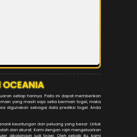
l OCEANIA
uaran setiap harinya. Paito ini dapat memberikan
main yang masih saja setia bermain togel, maka
a digunakan sebagai data prediksi togel. Anda
narik keuntungan dan peluang yang besar. Untuk
dah dan akurat. Kami dengan rajin mengeluarkan
er dikalangan judi togel. Oleh sebab itu, kami