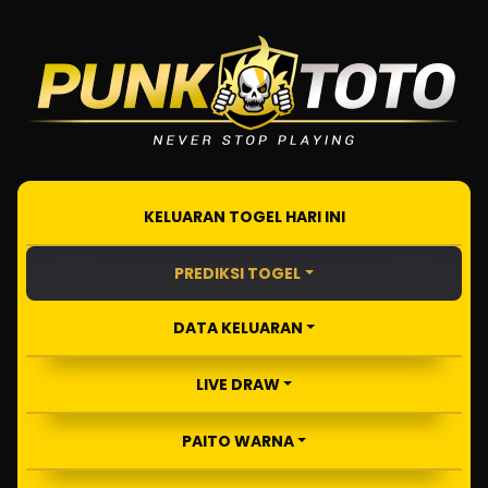
KELUARAN TOGEL HARI INI
PREDIKSI TOGEL
DATA KELUARAN
LIVE DRAW
PAITO WARNA