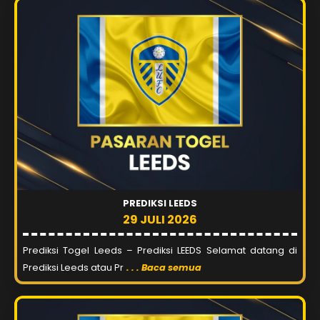
PREDIKSI LEEDS
29 JULI 2026
Prediksi Togel Leeds – Prediksi LEEDS Selamat datang di
Prediksi Leeds atau Pr
. . . Baca semua