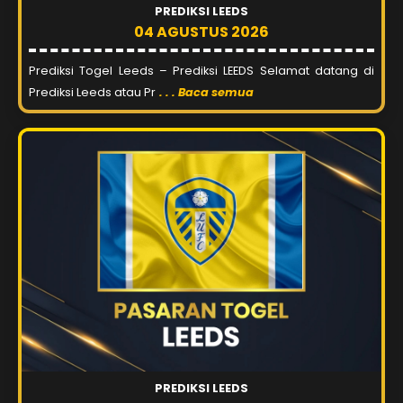
PREDIKSI LEEDS
04 AGUSTUS 2026
Prediksi Togel Leeds – Prediksi LEEDS Selamat datang di
Prediksi Leeds atau Pr
. . . Baca semua
PREDIKSI LEEDS