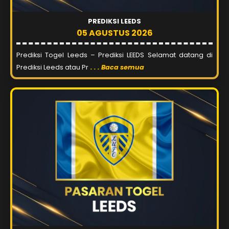
PREDIKSI LEEDS
05 AGUSTUS 2026
Prediksi Togel Leeds – Prediksi LEEDS Selamat datang di
Prediksi Leeds atau Pr
. . . Baca semua