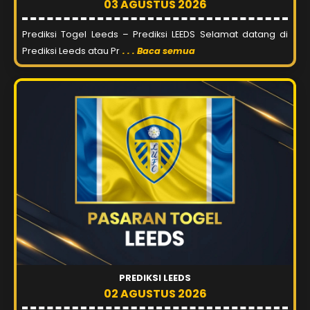
03 AGUSTUS 2026
Prediksi Togel Leeds – Prediksi LEEDS Selamat datang di
Prediksi Leeds atau Pr
. . . Baca semua
PREDIKSI LEEDS
02 AGUSTUS 2026