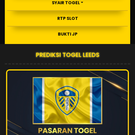
SYAIR TOGEL
RTP SLOT
BUKTI JP
PREDIKSI TOGEL LEEDS