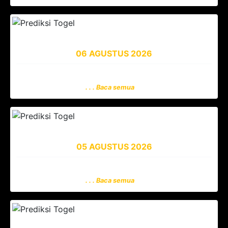
PREDIKSI BENIN
06 AGUSTUS 2026
Prediksi Togel Benin – Prediksi BENIN Selamat datang di
Prediksi Benin atau Pr
. . . Baca semua
PREDIKSI BENIN
05 AGUSTUS 2026
Prediksi Togel Benin – Prediksi BENIN Selamat datang di
Prediksi Benin atau Pr
. . . Baca semua
PREDIKSI BENIN