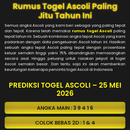
Rumus Togel Ascoli Paling
Jitu Tahun Ini
Semua angka Ascoli yang kami beri sebagai yang paling tepat
dan tepat. Karena telah memakai
rumus togel Ascoli
paling
tepat tahun ini. Sebuah kombinasi angka tepat Ascoli yang kami
padankan dengan data pengeluaran Ascoli tahun ini. Hasilkan
sebuah angka tepat Ascoli paling tepat dengan prosentase
keluar semakin tinggi yakni 75% dibandingkan memasangkan
secara asal. Hingga peluang untuk rasakan jekpot di togel
Ascoli semakin besar. Dan tentu saja ini akan memberikan
keuntungan beberapa pencinta togel Ascoli di Indonesia.
PREDIKSI TOGEL ASCOLI – 25 MEI
2026
ANGKA MAIN
:
3 9 4 1 6
COLOK BEBAS 2D
:
1 & 4