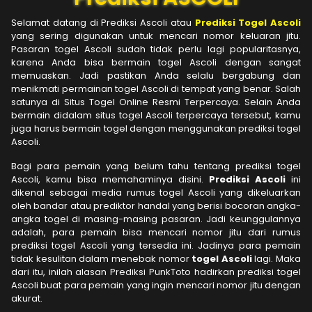
Selamat datang di Prediksi Ascoli atau
Prediksi Togel Ascoli
yang sering digunakan untuk mencari nomor keluaran jitu.
Pasaran togel Ascoli sudah tidak perlu lagi popularitasnya,
karena Anda bisa bermain togel Ascoli dengan sangat
memuaskan. Jadi pastikan Anda selalu bergabung dan
menikmati permainan togel Ascoli di tempat yang benar. Salah
satunya di Situs Togel Online Resmi Terpercaya. Selain Anda
bermain didalam situs togel Ascoli terpercaya tersebut, kamu
juga harus bermain togel dengan menggunakan prediksi togel
Ascoli.
Bagi para pemain yang belum tahu tentang prediksi togel
Ascoli, kamu bisa memahaminya disini.
Prediksi Ascoli
ini
dikenal sebagai media rumus togel Ascoli yang dikeluarkan
oleh bandar atau prediktor handal yang berisi bocoran angka-
angka togel di masing-masing pasaran. Jadi keunggulannya
adalah, para pemain bisa mencari nomor jitu dari rumus
prediksi togel Ascoli yang tersedia ini. Jadinya para pemain
tidak kesulitan dalam menebak nomor
togel Ascoli
lagi. Maka
dari itu, inilah alasan Prediksi PunkToto hadirkan prediksi togel
Ascoli buat para pemain yang ingin mencari nomor jitu dengan
akurat.