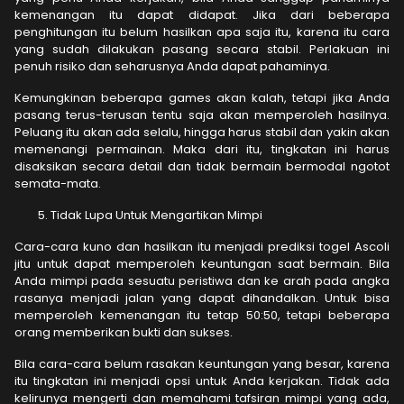
kemenangan itu dapat didapat. Jika dari beberapa
penghitungan itu belum hasilkan apa saja itu, karena itu cara
yang sudah dilakukan pasang secara stabil. Perlakuan ini
penuh risiko dan seharusnya Anda dapat pahaminya.
Kemungkinan beberapa games akan kalah, tetapi jika Anda
pasang terus-terusan tentu saja akan memperoleh hasilnya.
Peluang itu akan ada selalu, hingga harus stabil dan yakin akan
memenangi permainan. Maka dari itu, tingkatan ini harus
disaksikan secara detail dan tidak bermain bermodal ngotot
semata-mata.
Tidak Lupa Untuk Mengartikan Mimpi
Cara-cara kuno dan hasilkan itu menjadi prediksi togel Ascoli
jitu untuk dapat memperoleh keuntungan saat bermain. Bila
Anda mimpi pada sesuatu peristiwa dan ke arah pada angka
rasanya menjadi jalan yang dapat dihandalkan. Untuk bisa
memperoleh kemenangan itu tetap 50:50, tetapi beberapa
orang memberikan bukti dan sukses.
Bila cara-cara belum rasakan keuntungan yang besar, karena
itu tingkatan ini menjadi opsi untuk Anda kerjakan. Tidak ada
kelirunya mengerti dan memahami tafsiran mimpi yang ada,