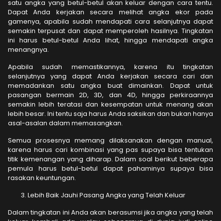
satu angka yang betul-betul akan keluar dengan cara tentu.
Dapat Anda kerjakan secara melihat angka ekor pada
gamenya, apabila sudah mendapati cara selanjutnya dapat
semakin terpusat dan dapat memperoleh hasilnya. Tingkatan
ini harus betul-betul Anda lihat, hingga mendapati angka
menangnya.
Apabila sudah memastikannya, karena itu tingkatan
selanjutnya yang dapat Anda kerjakan secara cari dan
memadankan satu angka buat dimainkan. Dapat untuk
pasangan bermain 2D, 3D, dan 4D, hingga perkiraannya
semakin lebih teratasi dan kesempatan untuk menang akan
lebih besar. Ini tentu saja harus Anda saksikan dan bukan hanya
asal-asalan dalam memasangkan.
Semua prosesnya memang dilaksanakan dengan manual,
karena harus cari kombinasi yang pas supaya bisa tentukan
titik kemenangan yang diharap. Dalam soal berikut beberapa
pemula harus betul-betul dapat pahaminya supaya bisa
rasakan keuntungan.
Lebih Baik Jauhi Pasang Angka yang Telah Keluar
Dalam tingkatan ini Anda akan berasumsi jika angka yang telah