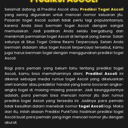
Selamat datang di Prediksi Ascoli atau
Prediksi Togel Ascoli
yang sering digunakan untuk mencari nomor keluaran jitu.
Pasaran togel Ascoli sudah tidak perlu lagi popularitasnya,
karena Anda bisa bermain togel Ascoli dengan sangat
memuaskan. Jadi pastikan Anda selalu bergabung dan
menikmati permainan togel Ascoli di tempat yang benar. Salah
satunya di Situs Togel Online Resmi Terpercaya. Selain Anda
bermain didalam situs togel Ascoli terpercaya tersebut, kamu
juga harus bermain togel dengan menggunakan prediksi togel
Ascoli.
Bagi para pemain yang belum tahu tentang prediksi togel
Ascoli, kamu bisa memahaminya disini.
Prediksi Ascoli
ini
dikenal sebagai media rumus togel Ascoli yang dikeluarkan
oleh bandar atau prediktor handal yang berisi bocoran angka-
angka togel di masing-masing pasaran. Jadi keunggulannya
adalah, para pemain bisa mencari nomor jitu dari rumus
prediksi togel Ascoli yang tersedia ini. Jadinya para pemain
tidak kesulitan dalam menebak nomor
togel Ascoli
lagi. Maka
dari itu, inilah alasan Prediksi PunkToto hadirkan prediksi togel
Ascoli buat para pemain yang ingin mencari nomor jitu dengan
akurat.