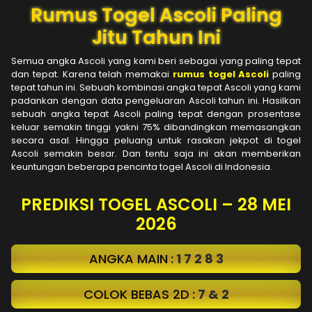
Rumus Togel Ascoli Paling
Jitu Tahun Ini
Semua angka Ascoli yang kami beri sebagai yang paling tepat
dan tepat. Karena telah memakai
rumus togel Ascoli
paling
tepat tahun ini. Sebuah kombinasi angka tepat Ascoli yang kami
padankan dengan data pengeluaran Ascoli tahun ini. Hasilkan
sebuah angka tepat Ascoli paling tepat dengan prosentase
keluar semakin tinggi yakni 75% dibandingkan memasangkan
secara asal. Hingga peluang untuk rasakan jekpot di togel
Ascoli semakin besar. Dan tentu saja ini akan memberikan
keuntungan beberapa pencinta togel Ascoli di Indonesia.
PREDIKSI TOGEL ASCOLI – 28 MEI
2026
ANGKA MAIN
:
1 7 2 8 3
COLOK BEBAS 2D
:
7 & 2