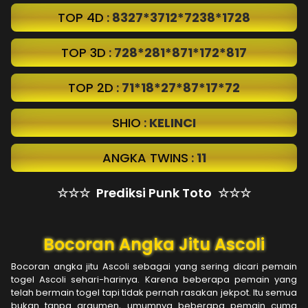
TOP 4D
:
8327*3712*7238*1728
TOP 3D
:
728*281*871*172*817
TOP 2D
:
71*18*27*87*17*72
SHIO
:
KELINCI
ANGKA TWINS
:
11
☆☆☆
Prediksi Punk Toto
☆☆☆
Bocoran Angka Jitu Ascoli
Bocoran angka jitu Ascoli sebagai yang sering dicari pemain
togel Ascoli sehari-harinya. Karena beberapa pemain yang
telah bermain togel tapi tidak pernah rasakan jekpot. Itu semua
bukan tanpa argumen, umumnya beberapa pemain cuma