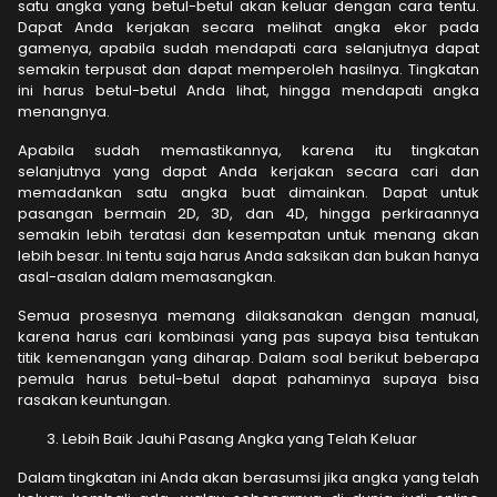
satu angka yang betul-betul akan keluar dengan cara tentu.
Dapat Anda kerjakan secara melihat angka ekor pada
gamenya, apabila sudah mendapati cara selanjutnya dapat
semakin terpusat dan dapat memperoleh hasilnya. Tingkatan
ini harus betul-betul Anda lihat, hingga mendapati angka
menangnya.
Apabila sudah memastikannya, karena itu tingkatan
selanjutnya yang dapat Anda kerjakan secara cari dan
memadankan satu angka buat dimainkan. Dapat untuk
pasangan bermain 2D, 3D, dan 4D, hingga perkiraannya
semakin lebih teratasi dan kesempatan untuk menang akan
lebih besar. Ini tentu saja harus Anda saksikan dan bukan hanya
asal-asalan dalam memasangkan.
Semua prosesnya memang dilaksanakan dengan manual,
karena harus cari kombinasi yang pas supaya bisa tentukan
titik kemenangan yang diharap. Dalam soal berikut beberapa
pemula harus betul-betul dapat pahaminya supaya bisa
rasakan keuntungan.
Lebih Baik Jauhi Pasang Angka yang Telah Keluar
Dalam tingkatan ini Anda akan berasumsi jika angka yang telah