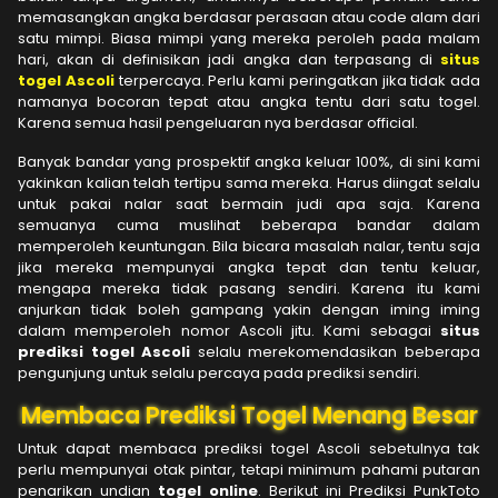
memasangkan angka berdasar perasaan atau code alam dari
satu mimpi. Biasa mimpi yang mereka peroleh pada malam
hari, akan di definisikan jadi angka dan terpasang di
situs
togel Ascoli
terpercaya. Perlu kami peringatkan jika tidak ada
namanya bocoran tepat atau angka tentu dari satu togel.
Karena semua hasil pengeluaran nya berdasar official.
Banyak bandar yang prospektif angka keluar 100%, di sini kami
yakinkan kalian telah tertipu sama mereka. Harus diingat selalu
untuk pakai nalar saat bermain judi apa saja. Karena
semuanya cuma muslihat beberapa bandar dalam
memperoleh keuntungan. Bila bicara masalah nalar, tentu saja
jika mereka mempunyai angka tepat dan tentu keluar,
mengapa mereka tidak pasang sendiri. Karena itu kami
anjurkan tidak boleh gampang yakin dengan iming iming
dalam memperoleh nomor Ascoli jitu. Kami sebagai
situs
prediksi togel Ascoli
selalu merekomendasikan beberapa
pengunjung untuk selalu percaya pada prediksi sendiri.
Membaca Prediksi Togel Menang Besar
Untuk dapat membaca prediksi togel Ascoli sebetulnya tak
perlu mempunyai otak pintar, tetapi minimum pahami putaran
penarikan undian
togel online
. Berikut ini Prediksi PunkToto