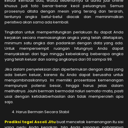
keluar kembali ada, walau sebenarnya di dunia judi online
khusus judi toto benar-benar kecil peluangnya. Semua
prosesnya ditata dengan mesin yang terang dan terarah,
tentunya angka betul-betul diacak dan meminimalkan
peristiwa akan sama ada kembali.
Tingkatan untuk memperhitungkan perlakuan itu dapat Anda
kerjakan secara memasangkan angka yang telah ditetapkan,
minimum satu angka dan padankan dengan data yang ada.
Untuk mempersempit ruangan hitungnya Anda dapat
menyaksikan dari tiga minggu kebelakang beberapa angka
yang telah keluar dan saring angkanya dari 00 sampai 99.
Jika dalam penyeleksian dan dipertemukan dengan data yang
ada belum keluar, karena itu Anda dapat berusaha untuk
mengombinasikannya. Ini memiliki prosentase kemenangan
mempunyai potensi besar, hingga harus jelas dalam
melihatnya. Jauhi bermain bermodal naluri semata-mata, pasti
usai dengan ketidakberhasilan dan tidak memperoleh apa
saja.
Harus Bermain Secara Stabil
Prediksi togel Ascoli Jitu
buat mencetak kemenangan itu sisi
yang perlu Anda kerjakan, bila Anda sanggup pahaminya