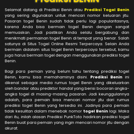
Selamat datang di Prediksi Benin atau
Prediksi Togel Benin
yang sering digunakan untuk mencari nomor keluaran jitu.
Pasaran togel Benin sudah tidak perlu lagi popularitasnya,
karena Anda bisa bermain togel Benin dengan sangat
memuaskan. Jadi pastikan Anda selalu bergabung dan
menikmati permainan togel Benin di tempat yang benar. Salah
satunya di Situs Togel Online Resmi Terpercaya. Selain Anda
bermain didalam situs togel Benin terpercaya tersebut, kamu
juga harus bermain togel dengan menggunakan prediksi togel
Benin.
Bagi para pemain yang belum tahu tentang prediksi togel
Benin, kamu bisa memahaminya disini.
Prediksi Benin
ini
dikenal sebagai media rumus togel Benin yang dikeluarkan
oleh bandar atau prediktor handal yang berisi bocoran angka-
angka togel di masing-masing pasaran. Jadi keunggulannya
adalah, para pemain bisa mencari nomor jitu dari rumus
prediksi togel Benin yang tersedia ini. Jadinya para pemain
tidak kesulitan dalam menebak nomor
togel Benin
lagi. Maka
dari itu, inilah alasan Prediksi PunkToto hadirkan prediksi togel
Benin buat para pemain yang ingin mencari nomor jitu dengan
akurat.