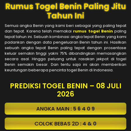
Rumus Togel Benin Paling Jitu
Tahun Ini
Semua angka Benin yang kami beri sebagai yang paling tepat
dan tepat. Karena telah memakai
rumus togel Benin
paling
tepat tahun ini. Sebuah kombinasi angka tepat Benin yang kami
padankan dengan data pengeluaran Benin tahun ini. Hasilkan
sebuah angka tepat Benin paling tepat dengan prosentase
keluar semakin tinggi yakni 75% dibandingkan memasangkan
secara asal. Hingga peluang untuk rasakan jekpot di togel
Benin semakin besar. Dan tentu saja ini akan memberikan
keuntungan beberapa pencinta togel Benin di Indonesia.
PREDIKSI TOGEL BENIN – 08 JULI
2026
ANGKA MAIN
:
5 6 4 0 9
COLOK BEBAS 2D
:
4 & 0