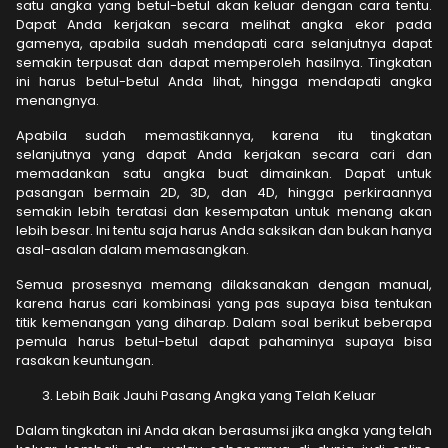
satu angka yang betul-betul akan keluar dengan cara tentu.
Dapat Anda kerjakan secara melihat angka ekor pada
gamenya, apabila sudah mendapati cara selanjutnya dapat
semakin terpusat dan dapat memperoleh hasilnya. Tingkatan
ini harus betul-betul Anda lihat, hingga mendapati angka
menangnya.
Apabila sudah memastikannya, karena itu tingkatan
selanjutnya yang dapat Anda kerjakan secara cari dan
memadankan satu angka buat dimainkan. Dapat untuk
pasangan bermain 2D, 3D, dan 4D, hingga perkiraannya
semakin lebih teratasi dan kesempatan untuk menang akan
lebih besar. Ini tentu saja harus Anda saksikan dan bukan hanya
asal-asalan dalam memasangkan.
Semua prosesnya memang dilaksanakan dengan manual,
karena harus cari kombinasi yang pas supaya bisa tentukan
titik kemenangan yang diharap. Dalam soal berikut beberapa
pemula harus betul-betul dapat pahaminya supaya bisa
rasakan keuntungan.
Lebih Baik Jauhi Pasang Angka yang Telah Keluar
Dalam tingkatan ini Anda akan berasumsi jika angka yang telah