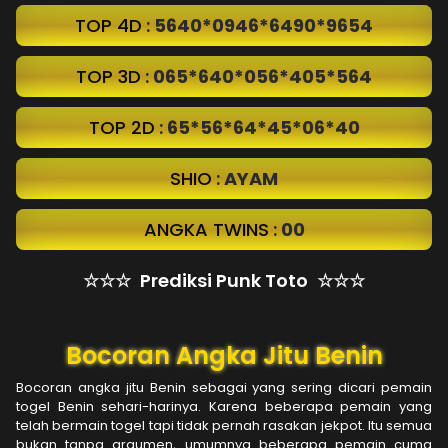
TOP 4D
:
5640*0946*6490*9654
TOP 3D
:
065*640*056*405*564
TOP 2D
:
65*56*64*45*06*40
SHIO
:
AYAM
ANGKA TWINS
:
00
☆☆☆
Prediksi Punk Toto
☆☆☆
Bocoran Angka Jitu Benin
Bocoran angka jitu Benin sebagai yang sering dicari pemain
togel Benin sehari-harinya. Karena beberapa pemain yang
telah bermain togel tapi tidak pernah rasakan jekpot. Itu semua
bukan tanpa argumen, umumnya beberapa pemain cuma