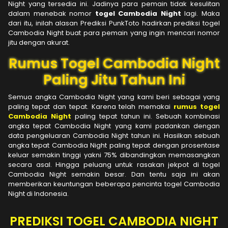
Night yang tersedia ini. Jadinya para pemain tidak kesulitan
dalam menebak nomor
togel Cambodia Night
lagi. Maka
dari itu, inilah alasan Prediksi PunkToto hadirkan prediksi togel
Cambodia Night buat para pemain yang ingin mencari nomor
jitu dengan akurat.
Rumus Togel Cambodia Night
Paling Jitu Tahun Ini
Semua angka Cambodia Night yang kami beri sebagai yang
paling tepat dan tepat. Karena telah memakai
rumus togel
Cambodia Night
paling tepat tahun ini. Sebuah kombinasi
angka tepat Cambodia Night yang kami padankan dengan
data pengeluaran Cambodia Night tahun ini. Hasilkan sebuah
angka tepat Cambodia Night paling tepat dengan prosentase
keluar semakin tinggi yakni 75% dibandingkan memasangkan
secara asal. Hingga peluang untuk rasakan jekpot di togel
Cambodia Night semakin besar. Dan tentu saja ini akan
memberikan keuntungan beberapa pencinta togel Cambodia
Night di Indonesia.
PREDIKSI TOGEL CAMBODIA NIGHT