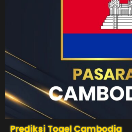
Prediksi Togel Cambodia