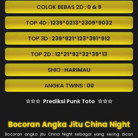
COLOK BEBAS 2D
:
0 & 9
TOP 4D
:
1239*0213*2309*9032
TOP 3D
:
239*921*123*391*912
TOP 2D
:
12*21*92*32*39*13
SHIO
:
HARIMAU
ANGKA TWINS
:
00
☆☆☆
Prediksi Punk Toto
☆☆☆
Bocoran Angka Jitu China Night
Bocoran angka jitu China Night sebagai yang sering dicari