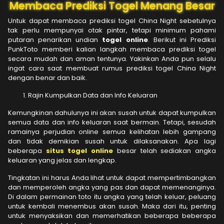
Membaca Prediksi Togel Menang Besar
Untuk dapat membaca prediksi togel China Night sebetulnya
tak perlu mempunyai otak pintar, tetapi minimum pahami
putaran penarikan undian
togel online
. Berikut ini Prediksi
PunkToto memberi kalian langkah membaca prediksi togel
secara mudah dan aman tentunya. Yakinkan Anda pun selalu
ingat cara saat membuat rumus prediksi togel China Night
dengan benar dan baik.
Rajin Kumpulkan Data dan Info Keluaran
Kemungkinan dahulunya ini akan susah untuk dapat kumpulkan
semua data dan info keluaran saat bermain. Tetapi, sesudah
ramainya perjudian online semua kelihatan lebih gampang
dan tidak demikian susah untuk dilaksanakan. Apa lagi
beberapa
situs togel online
besar telah sediakan angka
keluaran yang jelas dan lengkap.
Tingkatan ini harus Anda lihat untuk dapat mempertimbangkan
dan memperoleh angka yang pas dan dapat memenanginya.
Di dalam permainan toto itu angka yang telah keluar, peluang
untuk kembali menembus akan susah. Maka dari itu, penting
untuk menyaksikan dan memerhatikan beberapa beberapa