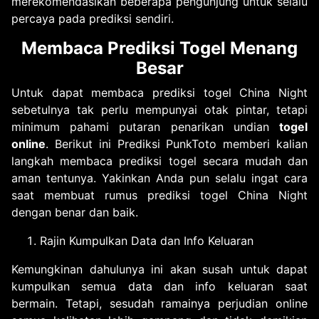
merekomendasikan beberapa pengunjung untuk selalu
percaya pada prediksi sendiri.
Membaca Prediksi Togel Menang
Besar
Untuk dapat membaca prediksi togel China Night
sebetulnya tak perlu mempunyai otak pintar, tetapi
minimum pahami putaran penarikan undian
togel
online
. Berikut ini Prediksi PunkToto memberi kalian
langkah membaca prediksi togel secara mudah dan
aman tentunya. Yakinkan Anda pun selalu ingat cara
saat membuat rumus prediksi togel China Night
dengan benar dan baik.
Rajin Kumpulkan Data dan Info Keluaran
Kemungkinan dahulunya ini akan susah untuk dapat
kumpulkan semua data dan info keluaran saat
bermain. Tetapi, sesudah ramainya perjudian online