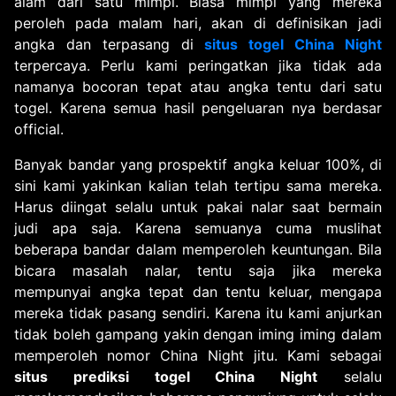
alam dari satu mimpi. Biasa mimpi yang mereka
peroleh pada malam hari, akan di definisikan jadi
angka dan terpasang di
situs togel China Night
terpercaya. Perlu kami peringatkan jika tidak ada
namanya bocoran tepat atau angka tentu dari satu
togel. Karena semua hasil pengeluaran nya berdasar
official.
Banyak bandar yang prospektif angka keluar 100%, di
sini kami yakinkan kalian telah tertipu sama mereka.
Harus diingat selalu untuk pakai nalar saat bermain
judi apa saja. Karena semuanya cuma muslihat
beberapa bandar dalam memperoleh keuntungan. Bila
bicara masalah nalar, tentu saja jika mereka
mempunyai angka tepat dan tentu keluar, mengapa
mereka tidak pasang sendiri. Karena itu kami anjurkan
tidak boleh gampang yakin dengan iming iming dalam
memperoleh nomor China Night jitu. Kami sebagai
situs prediksi togel China Night
selalu