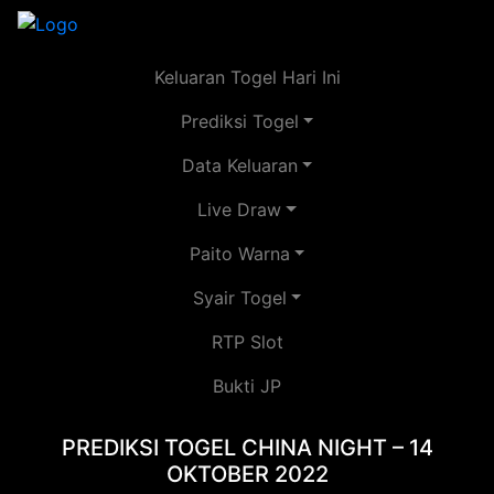
Keluaran Togel Hari Ini
Prediksi Togel
Data Keluaran
Live Draw
Paito Warna
Syair Togel
RTP Slot
Bukti JP
PREDIKSI TOGEL CHINA NIGHT – 14
OKTOBER 2022