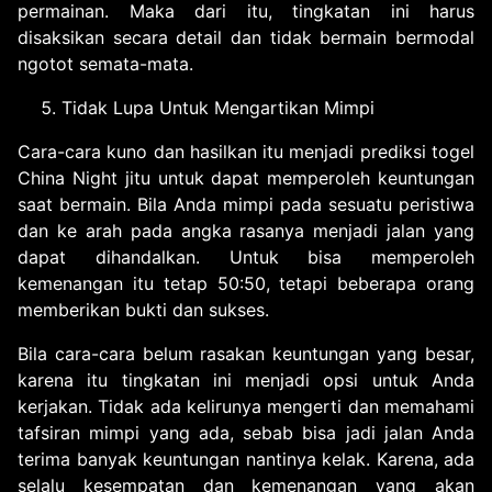
permainan. Maka dari itu, tingkatan ini harus
disaksikan secara detail dan tidak bermain bermodal
ngotot semata-mata.
Tidak Lupa Untuk Mengartikan Mimpi
Cara-cara kuno dan hasilkan itu menjadi prediksi togel
China Night jitu untuk dapat memperoleh keuntungan
saat bermain. Bila Anda mimpi pada sesuatu peristiwa
dan ke arah pada angka rasanya menjadi jalan yang
dapat dihandalkan. Untuk bisa memperoleh
kemenangan itu tetap 50:50, tetapi beberapa orang
memberikan bukti dan sukses.
Bila cara-cara belum rasakan keuntungan yang besar,
karena itu tingkatan ini menjadi opsi untuk Anda
kerjakan. Tidak ada kelirunya mengerti dan memahami
tafsiran mimpi yang ada, sebab bisa jadi jalan Anda
terima banyak keuntungan nantinya kelak. Karena, ada
selalu kesempatan dan kemenangan yang akan