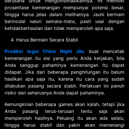
berusaha untuk mengombinasikannya. Ini memiliki
prosentase kemenangan mempunyai potensi besar,
hingga harus jelas dalam melihatnya. Jauhi bermain
bermodal naluri semata-mata, pasti usai dengan
ketidakberhasilan dan tidak memperoleh apa saja.
Harus Bermain Secara Stabil
Prediksi togel China Night Jitu
buat mencetak
kemenangan itu sisi yang perlu Anda kerjakan, bila
Anda sanggup pahaminya kemenangan itu dapat
didapat. Jika dari beberapa penghitungan itu belum
hasilkan apa saja itu, karena itu cara yang sudah
dilakukan pasang secara stabil. Perlakuan ini penuh
risiko dan seharusnya Anda dapat pahaminya.
Kemungkinan beberapa games akan kalah, tetapi jika
Anda pasang terus-terusan tentu saja akan
memperoleh hasilnya. Peluang itu akan ada selalu,
hingga harus stabil dan yakin akan memenangi