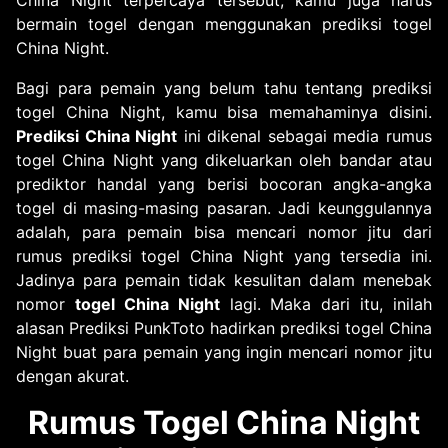
China Night terpercaya tersebut, kamu juga harus
bermain togel dengan menggunakan prediksi togel
China Night.
Bagi para pemain yang belum tahu tentang prediksi
togel China Night, kamu bisa memahaminya disini.
Prediksi China Night
ini dikenal sebagai media rumus
togel China Night yang dikeluarkan oleh bandar atau
prediktor handal yang berisi bocoran angka-angka
togel di masing-masing pasaran. Jadi keunggulannya
adalah, para pemain bisa mencari nomor jitu dari
rumus prediksi togel China Night yang tersedia ini.
Jadinya para pemain tidak kesulitan dalam menebak
nomor
togel China Night
lagi. Maka dari itu, inilah
alasan Prediksi PunkToto hadirkan prediksi togel China
Night buat para pemain yang ingin mencari nomor jitu
dengan akurat.
Rumus Togel China Night