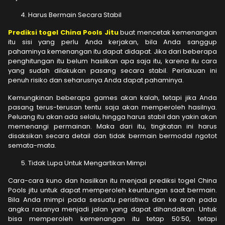
Harus Bermain Secara Stabil
Prediksi togel China Pools Jitu
buat mencetak kemenangan
itu sisi yang perlu Anda kerjakan, bila Anda sanggup
pahaminya kemenangan itu dapat didapat. Jika dari beberapa
penghitungan itu belum hasilkan apa saja itu, karena itu cara
yang sudah dilakukan pasang secara stabil. Perlakuan ini
penuh risiko dan seharusnya Anda dapat pahaminya.
Kemungkinan beberapa games akan kalah, tetapi jika Anda
pasang terus-terusan tentu saja akan memperoleh hasilnya.
Peluang itu akan ada selalu, hingga harus stabil dan yakin akan
memenangi permainan. Maka dari itu, tingkatan ini harus
disaksikan secara detail dan tidak bermain bermodal ngotot
semata-mata.
Tidak Lupa Untuk Mengartikan Mimpi
Cara-cara kuno dan hasilkan itu menjadi prediksi togel China
Pools jitu untuk dapat memperoleh keuntungan saat bermain.
Bila Anda mimpi pada sesuatu peristiwa dan ke arah pada
angka rasanya menjadi jalan yang dapat dihandalkan. Untuk
bisa memperoleh kemenangan itu tetap 50:50, tetapi