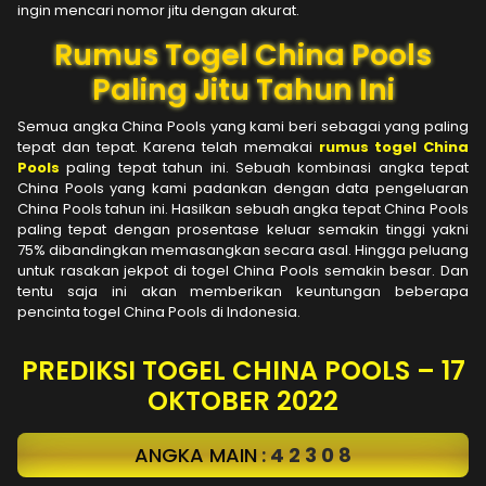
ingin mencari nomor jitu dengan akurat.
Rumus Togel China Pools
Paling Jitu Tahun Ini
Semua angka China Pools yang kami beri sebagai yang paling
tepat dan tepat. Karena telah memakai
rumus togel China
Pools
paling tepat tahun ini. Sebuah kombinasi angka tepat
China Pools yang kami padankan dengan data pengeluaran
China Pools tahun ini. Hasilkan sebuah angka tepat China Pools
paling tepat dengan prosentase keluar semakin tinggi yakni
75% dibandingkan memasangkan secara asal. Hingga peluang
untuk rasakan jekpot di togel China Pools semakin besar. Dan
tentu saja ini akan memberikan keuntungan beberapa
pencinta togel China Pools di Indonesia.
PREDIKSI TOGEL CHINA POOLS – 17
OKTOBER 2022
ANGKA MAIN
:
4 2 3 0 8