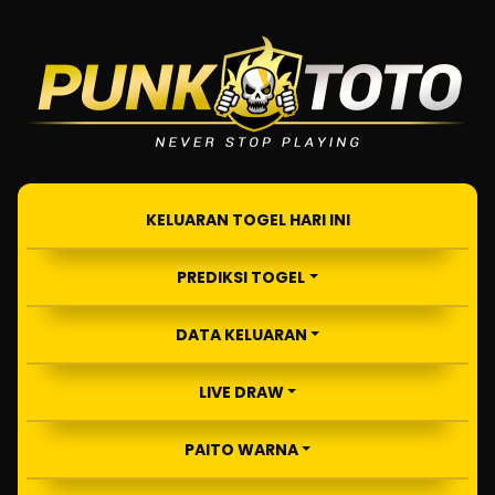
KELUARAN TOGEL HARI INI
PREDIKSI TOGEL
DATA KELUARAN
LIVE DRAW
PAITO WARNA