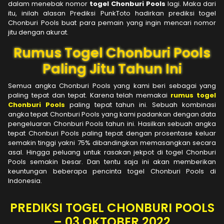
dalam menebak nomor
togel Chonburi Pools
lagi. Maka dari
itu, inilah alasan Prediksi PunkToto hadirkan prediksi togel
Chonburi Pools buat para pemain yang ingin mencari nomor
jitu dengan akurat.
Rumus Togel Chonburi Pools
Paling Jitu Tahun Ini
Semua angka Chonburi Pools yang kami beri sebagai yang
paling tepat dan tepat. Karena telah memakai
rumus togel
Chonburi Pools
paling tepat tahun ini. Sebuah kombinasi
angka tepat Chonburi Pools yang kami padankan dengan data
pengeluaran Chonburi Pools tahun ini. Hasilkan sebuah angka
tepat Chonburi Pools paling tepat dengan prosentase keluar
semakin tinggi yakni 75% dibandingkan memasangkan secara
asal. Hingga peluang untuk rasakan jekpot di togel Chonburi
Pools semakin besar. Dan tentu saja ini akan memberikan
keuntungan beberapa pencinta togel Chonburi Pools di
Indonesia.
PREDIKSI TOGEL CHONBURI POOLS
– 03 OKTOBER 2022