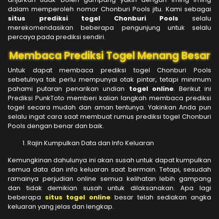
dalam memperoleh nomor Chonburi Pools jitu. Kami sebagai
situs prediksi togel Chonburi Pools
selalu
merekomendasikan beberapa pengunjung untuk selalu
percaya pada prediksi sendiri.
Membaca Prediksi Togel Menang Besar
Untuk dapat membaca prediksi togel Chonburi Pools
sebetulnya tak perlu mempunyai otak pintar, tetapi minimum
pahami putaran penarikan undian
togel online
. Berikut ini
Prediksi PunkToto memberi kalian langkah membaca prediksi
togel secara mudah dan aman tentunya. Yakinkan Anda pun
selalu ingat cara saat membuat rumus prediksi togel Chonburi
Pools dengan benar dan baik.
Rajin Kumpulkan Data dan Info Keluaran
Kemungkinan dahulunya ini akan susah untuk dapat kumpulkan
semua data dan info keluaran saat bermain. Tetapi, sesudah
ramainya perjudian online semua kelihatan lebih gampang
dan tidak demikian susah untuk dilaksanakan. Apa lagi
beberapa
situs togel online
besar telah sediakan angka
keluaran yang jelas dan lengkap.