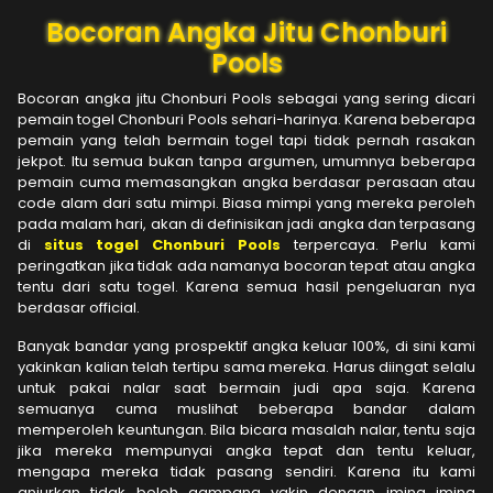
Bocoran Angka Jitu Chonburi
Pools
Bocoran angka jitu Chonburi Pools sebagai yang sering dicari
pemain togel Chonburi Pools sehari-harinya. Karena beberapa
pemain yang telah bermain togel tapi tidak pernah rasakan
jekpot. Itu semua bukan tanpa argumen, umumnya beberapa
pemain cuma memasangkan angka berdasar perasaan atau
code alam dari satu mimpi. Biasa mimpi yang mereka peroleh
pada malam hari, akan di definisikan jadi angka dan terpasang
di
situs togel Chonburi Pools
terpercaya. Perlu kami
peringatkan jika tidak ada namanya bocoran tepat atau angka
tentu dari satu togel. Karena semua hasil pengeluaran nya
berdasar official.
Banyak bandar yang prospektif angka keluar 100%, di sini kami
yakinkan kalian telah tertipu sama mereka. Harus diingat selalu
untuk pakai nalar saat bermain judi apa saja. Karena
semuanya cuma muslihat beberapa bandar dalam
memperoleh keuntungan. Bila bicara masalah nalar, tentu saja
jika mereka mempunyai angka tepat dan tentu keluar,
mengapa mereka tidak pasang sendiri. Karena itu kami
anjurkan tidak boleh gampang yakin dengan iming iming