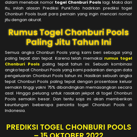
dalam menebak nomor
togel Chonburi Pools
lagi. Maka dari
itu, inilah alasan Prediksi PunkToto hadirkan prediksi togel
Chonburi Pools buat para pemain yang ingin mencari nomor
jitu dengan akurat.
Rumus Togel Chonburi Pools
Paling Jitu Tahun Ini
Semua angka Chonburi Pools yang kami beri sebagai yang
paling tepat dan tepat. Karena telah memakai
rumus togel
Chonburi Pools
paling tepat tahun ini. Sebuah kombinasi
angka tepat Chonburi Pools yang kami padankan dengan data
pengeluaran Chonburi Pools tahun ini. Hasilkan sebuah angka
tepat Chonburi Pools paling tepat dengan prosentase keluar
semakin tinggi yakni 75% dibandingkan memasangkan secara
asal. Hingga peluang untuk rasakan jekpot di togel Chonburi
Pools semakin besar. Dan tentu saja ini akan memberikan
keuntungan beberapa pencinta togel Chonburi Pools di
Indonesia.
PREDIKSI TOGEL CHONBURI POOLS
– 15 OKTOBER 2022