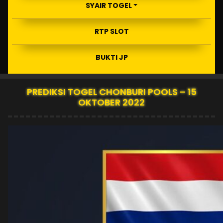
SYAIR TOGEL
RTP SLOT
BUKTI JP
PREDIKSI TOGEL CHONBURI POOLS – 15
OKTOBER 2022