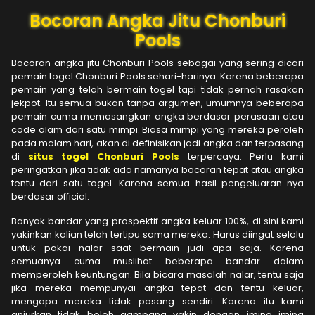
Bocoran Angka Jitu Chonburi
Pools
Bocoran angka jitu Chonburi Pools sebagai yang sering dicari
pemain togel Chonburi Pools sehari-harinya. Karena beberapa
pemain yang telah bermain togel tapi tidak pernah rasakan
jekpot. Itu semua bukan tanpa argumen, umumnya beberapa
pemain cuma memasangkan angka berdasar perasaan atau
code alam dari satu mimpi. Biasa mimpi yang mereka peroleh
pada malam hari, akan di definisikan jadi angka dan terpasang
di
situs togel Chonburi Pools
terpercaya. Perlu kami
peringatkan jika tidak ada namanya bocoran tepat atau angka
tentu dari satu togel. Karena semua hasil pengeluaran nya
berdasar official.
Banyak bandar yang prospektif angka keluar 100%, di sini kami
yakinkan kalian telah tertipu sama mereka. Harus diingat selalu
untuk pakai nalar saat bermain judi apa saja. Karena
semuanya cuma muslihat beberapa bandar dalam
memperoleh keuntungan. Bila bicara masalah nalar, tentu saja
jika mereka mempunyai angka tepat dan tentu keluar,
mengapa mereka tidak pasang sendiri. Karena itu kami
anjurkan tidak boleh gampang yakin dengan iming iming