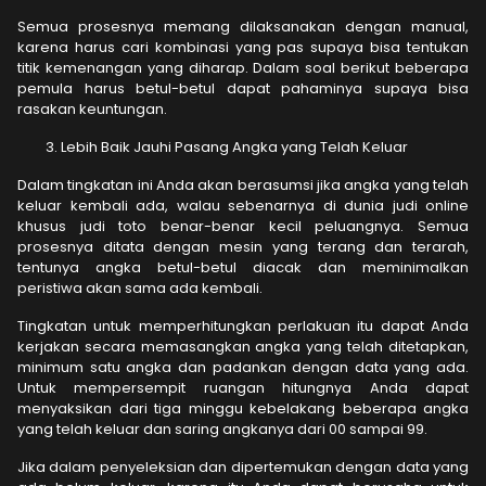
Semua prosesnya memang dilaksanakan dengan manual,
karena harus cari kombinasi yang pas supaya bisa tentukan
titik kemenangan yang diharap. Dalam soal berikut beberapa
pemula harus betul-betul dapat pahaminya supaya bisa
rasakan keuntungan.
Lebih Baik Jauhi Pasang Angka yang Telah Keluar
Dalam tingkatan ini Anda akan berasumsi jika angka yang telah
keluar kembali ada, walau sebenarnya di dunia judi online
khusus judi toto benar-benar kecil peluangnya. Semua
prosesnya ditata dengan mesin yang terang dan terarah,
tentunya angka betul-betul diacak dan meminimalkan
peristiwa akan sama ada kembali.
Tingkatan untuk memperhitungkan perlakuan itu dapat Anda
kerjakan secara memasangkan angka yang telah ditetapkan,
minimum satu angka dan padankan dengan data yang ada.
Untuk mempersempit ruangan hitungnya Anda dapat
menyaksikan dari tiga minggu kebelakang beberapa angka
yang telah keluar dan saring angkanya dari 00 sampai 99.
Jika dalam penyeleksian dan dipertemukan dengan data yang