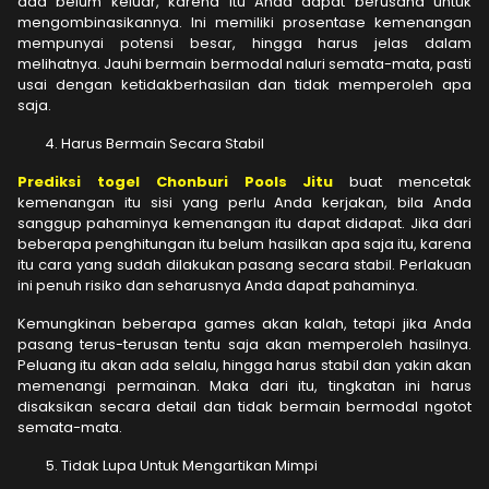
ada belum keluar, karena itu Anda dapat berusaha untuk
mengombinasikannya. Ini memiliki prosentase kemenangan
mempunyai potensi besar, hingga harus jelas dalam
melihatnya. Jauhi bermain bermodal naluri semata-mata, pasti
usai dengan ketidakberhasilan dan tidak memperoleh apa
saja.
Harus Bermain Secara Stabil
Prediksi togel Chonburi Pools Jitu
buat mencetak
kemenangan itu sisi yang perlu Anda kerjakan, bila Anda
sanggup pahaminya kemenangan itu dapat didapat. Jika dari
beberapa penghitungan itu belum hasilkan apa saja itu, karena
itu cara yang sudah dilakukan pasang secara stabil. Perlakuan
ini penuh risiko dan seharusnya Anda dapat pahaminya.
Kemungkinan beberapa games akan kalah, tetapi jika Anda
pasang terus-terusan tentu saja akan memperoleh hasilnya.
Peluang itu akan ada selalu, hingga harus stabil dan yakin akan
memenangi permainan. Maka dari itu, tingkatan ini harus
disaksikan secara detail dan tidak bermain bermodal ngotot
semata-mata.
Tidak Lupa Untuk Mengartikan Mimpi