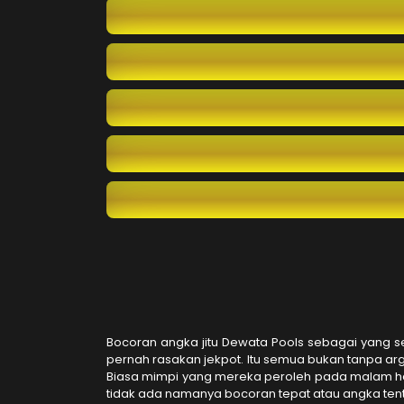
Bocoran angka jitu Dewata Pools sebagai yang se
pernah rasakan jekpot. Itu semua bukan tanpa
Biasa mimpi yang mereka peroleh pada malam hari
tidak ada namanya bocoran tepat atau angka tentu