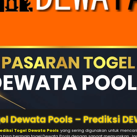
gel Dewata Pools – Prediksi 
ediksi Togel Dewata Pools
yang sering digunakan untuk mencari 
Anda bisa bermain togel Dewata Pools dengan sangat memuaskan. Ja