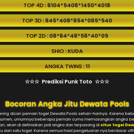
TOP 4D
:
8104*5408*1450*4018
TOP 3D
:
845*408*854*085*540
TOP 2D
:
08*84*48*58*40*05
SHIO
:
KUDA
ANGKA TWINS
:
11
☆☆☆
Prediksi Punk Toto
☆☆☆
Bocoran Angka Jitu Dewata Pools
ring dicari pemain togel Dewata Pools sehari-harinya. Karena beb
 argumen, umumnya beberapa pemain cuma memasangkan angka berd
, akan di definisikan jadi angka dan terpasang di
situs togel De
 dari satu togel. Karena semua hasil pengeluaran nya berdasar offic