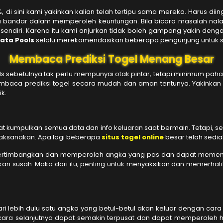
di sini kami yakinkan kalian telah tertipu sama mereka. Harus diin
bandar dalam memperoleh keuntungan. Bila bicara masalah nalar
 sendiri. Karena itu kami anjurkan tidak boleh gampang yakin de
wata Pools
selalu merekomendasikan beberapa pengunjung untuk sel
Membaca Prediksi Togel Menang Besar
s sebetulnya tak perlu mempunyai otak pintar, tetapi minimum pah
membaca prediksi togel secara mudah dan aman tentunya. Yakinkan
k.
t kumpulkan semua data dan info keluaran saat bermain. Tetapi, s
ilaksanakan. Apa lagi beberapa
situs togel online
besar telah sedia
mpertimbangkan dan memperoleh angka yang pas dan dapat memena
kan susah. Maka dari itu, penting untuk menyaksikan dan memerha
i lebih dulu satu angka yang betul-betul akan keluar dengan cara
a selanjutnya dapat semakin terpusat dan dapat memperoleh hasiln