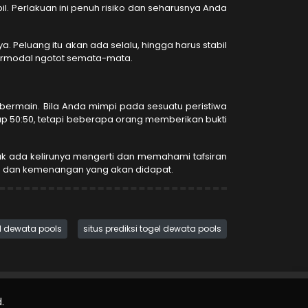
il. Perlakuan ini penuh risiko dan seharusnya Anda
 Peluang itu akan ada selalu, hingga harus stabil
 bermodal ngotot semata-mata.
 bermain. Bila Anda mimpi pada sesuatu peristiwa
p 50:50, tetapi beberapa orang memberikan bukti
dak ada kelirunya mengerti dan memahami tafsiran
an dan kemenangan yang akan didapat.
l dewata pools
situs prediksi togel dewata pools
.