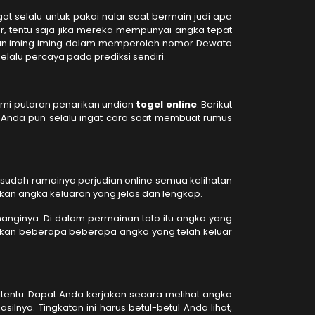
gat selalu untuk pakai nalar saat bermain judi apa
, tentu saja jika mereka mempunyai angka tepat
ngan iming iming dalam memperoleh nomor Dewata
alu percaya pada prediksi sendiri.
ami putaran penarikan undian
togel online
. Berikut
 Anda pun selalu ingat cara saat membuat rumus
esudah ramainya perjudian online semua kelihatan
kan angka keluaran yang jelas dan lengkap.
nginya. Di dalam permainan toto itu angka yang
tikan beberapa beberapa angka yang telah keluar
 tentu. Dapat Anda kerjakan secara melihat angka
ya. Tingkatan ini harus betul-betul Anda lihat,