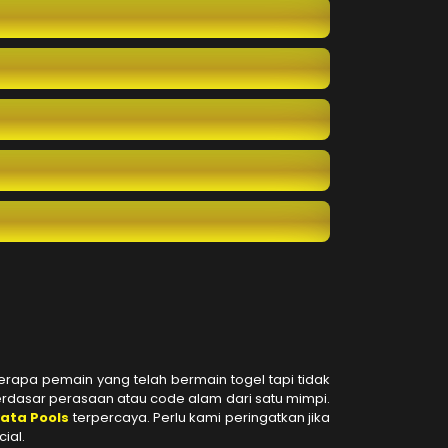
erapa pemain yang telah bermain togel tapi tidak
asar perasaan atau code alam dari satu mimpi.
wata Pools
terpercaya. Perlu kami peringatkan jika
ial.