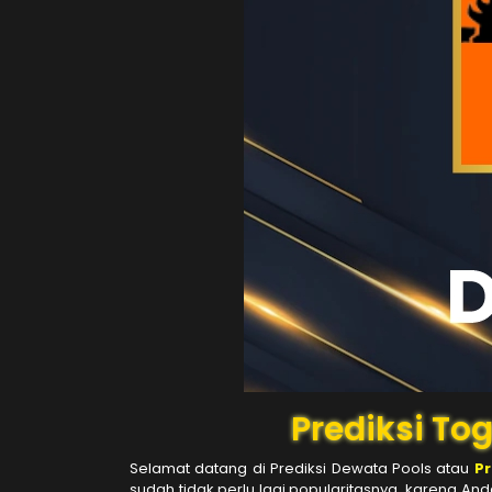
Prediksi To
Selamat datang di Prediksi Dewata Pools atau
Pr
sudah tidak perlu lagi popularitasnya, karena 