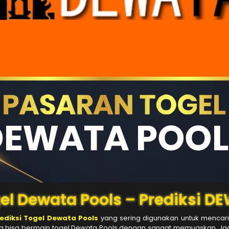
gel Dewata Pools – Prediksi 
ediksi Togel Dewata Pools
yang sering digunakan untuk mencari 
Anda bisa bermain togel Dewata Pools dengan sangat memuaskan. Ja