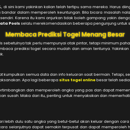
di sini kami yakinkan kalian telah tertipu sama mereka. Harus diin
bandar dalam memperoleh keuntungan. Bila bicara masalah nalar
 sendiri. Karena itu kami anjurkan tidak boleh gampang yakin de
wata Pools
selalu merekomendasikan beberapa pengunjung untuk sel
Membaca Prediksi Togel Menang Besar
s sebetulnya tak perlu mempunyai otak pintar, tetapi minimum pah
membaca prediksi togel secara mudah dan aman tentunya. Yakinkan
k.
t kumpulkan semua data dan info keluaran saat bermain. Tetapi, s
ilaksanakan. Apa lagi beberapa
situs togel online
besar telah sedia
mpertimbangkan dan memperoleh angka yang pas dan dapat memena
kan susah. Maka dari itu, penting untuk menyaksikan dan memerha
i lebih dulu satu angka yang betul-betul akan keluar dengan cara
a selanjutnya dapat semakin terpusat dan dapat memperoleh hasiln