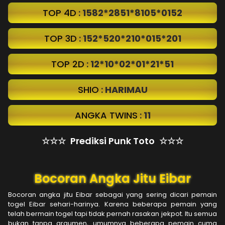
TOP 4D
:
1582*2851*8105*0152
TOP 3D
:
152*520*210*015*201
TOP 2D
:
12*10*02*01*21*51
SHIO
:
HARIMAU
ANGKA TWINS
:
11
☆☆☆
Prediksi Punk Toto
☆☆☆
Bocoran Angka Jitu Eibar
Bocoran angka jitu Eibar sebagai yang sering dicari pemain
togel Eibar sehari-harinya. Karena beberapa pemain yang
telah bermain togel tapi tidak pernah rasakan jekpot. Itu semua
bukan tanpa argumen, umumnya beberapa pemain cuma