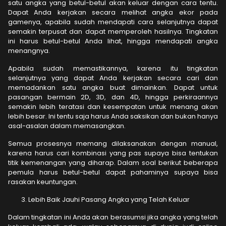
satu angka yang betul-betul akan keluar dengan cara tentu.
Dapat Anda kerjakan secara melihat angka ekor pada
gamenya, apabila sudah mendapati cara selanjutnya dapat
semakin terpusat dan dapat memperoleh hasilnya. Tingkatan
ini harus betul-betul Anda lihat, hingga mendapati angka
menangnya.
Apabila sudah memastikannya, karena itu tingkatan
selanjutnya yang dapat Anda kerjakan secara cari dan
memadankan satu angka buat dimainkan. Dapat untuk
pasangan bermain 2D, 3D, dan 4D, hingga perkiraannya
semakin lebih teratasi dan kesempatan untuk menang akan
lebih besar. Ini tentu saja harus Anda saksikan dan bukan hanya
asal-asalan dalam memasangkan.
Semua prosesnya memang dilaksanakan dengan manual,
karena harus cari kombinasi yang pas supaya bisa tentukan
titik kemenangan yang diharap. Dalam soal berikut beberapa
pemula harus betul-betul dapat pahaminya supaya bisa
rasakan keuntungan.
Lebih Baik Jauhi Pasang Angka yang Telah Keluar
Dalam tingkatan ini Anda akan berasumsi jika angka yang telah