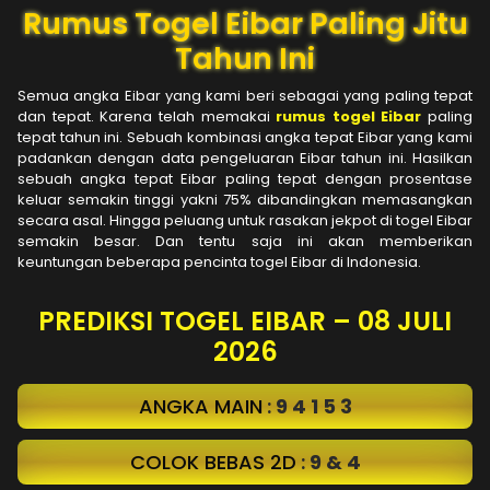
Rumus Togel Eibar Paling Jitu
Tahun Ini
Semua angka Eibar yang kami beri sebagai yang paling tepat
dan tepat. Karena telah memakai
rumus togel Eibar
paling
tepat tahun ini. Sebuah kombinasi angka tepat Eibar yang kami
padankan dengan data pengeluaran Eibar tahun ini. Hasilkan
sebuah angka tepat Eibar paling tepat dengan prosentase
keluar semakin tinggi yakni 75% dibandingkan memasangkan
secara asal. Hingga peluang untuk rasakan jekpot di togel Eibar
semakin besar. Dan tentu saja ini akan memberikan
keuntungan beberapa pencinta togel Eibar di Indonesia.
PREDIKSI TOGEL EIBAR – 08 JULI
2026
ANGKA MAIN
:
9 4 1 5 3
COLOK BEBAS 2D
:
9 & 4