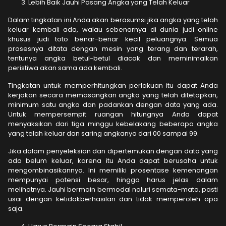
Lebih Baik Jauhi Pasang Angka yang Telah Keluar
Dalam tingkatan ini Anda akan berasumsi jika angka yang telah
keluar kembali ada, walau sebenarnya di dunia judi online
khusus judi toto benar-benar kecil peluangnya. Semua
prosesnya ditata dengan mesin yang terang dan terarah,
tentunya angka betul-betul diacak dan meminimalkan
peristiwa akan sama ada kembali.
Tingkatan untuk memperhitungkan perlakuan itu dapat Anda
kerjakan secara memasangkan angka yang telah ditetapkan,
minimum satu angka dan padankan dengan data yang ada.
Untuk mempersempit ruangan hitungnya Anda dapat
menyaksikan dari tiga minggu kebelakang beberapa angka
yang telah keluar dan saring angkanya dari 00 sampai 99.
Jika dalam penyeleksian dan dipertemukan dengan data yang
ada belum keluar, karena itu Anda dapat berusaha untuk
mengombinasikannya. Ini memiliki prosentase kemenangan
mempunyai potensi besar, hingga harus jelas dalam
melihatnya. Jauhi bermain bermodal naluri semata-mata, pasti
usai dengan ketidakberhasilan dan tidak memperoleh apa
saja.