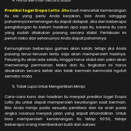
Harus Bermain Secara Stabil
Prediksi togel Eropa Lotto Jitu
buat mencetak kemenangan
itu sisi yang perlu Anda kerjakan, bila Anda sanggup
pahaminya kemenangan itu dapat didapat. Jika dari beberapa
penghitungan itu belum hasilkan apa saja itu, karena itu cara
yang sudah dilakukan pasang secara stabil. Perlakuan ini
penuh risiko dan seharusnya Anda dapat pahaminya.
Kemungkinan beberapa games akan kalah, tetapi jika Anda
pasang terus-terusan tentu saja akan memperoleh hasilnya.
Peluang itu akan ada selalu, hingga harus stabil dan yakin akan
memenangi permainan. Maka dari itu, tingkatan ini harus
disaksikan secara detail dan tidak bermain bermodal ngotot
semata-mata.
Tidak Lupa Untuk Mengartikan Mimpi
Cara-cara kuno dan hasilkan itu menjadi prediksi togel Eropa
Lotto jitu untuk dapat memperoleh keuntungan saat bermain.
Bila Anda mimpi pada sesuatu peristiwa dan ke arah pada
angka rasanya menjadi jalan yang dapat dihandalkan. Untuk
bisa memperoleh kemenangan itu tetap 50:50, tetapi
beberapa orang memberikan bukti dan sukses.