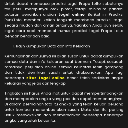
Untuk dapat membaca prediksi togel Eropa Lotto sebetulnya
tak perlu mempunyai otak pintar, tetapi minimum pahami
putaran penarikan undian
togel online
. Berikut ini Prediksi
PunkToto memberi kalian langkah membaca prediksi togel
secara mudah dan aman tentunya. Yakinkan Anda pun selalu
ingat cara saat membuat rumus prediksi togel Eropa Lotto
dengan benar dan baik.
Rajin Kumpulkan Data dan Info Keluaran
Kemungkinan dahulunya ini akan susah untuk dapat kumpulkan
semua data dan info keluaran saat bermain. Tetapi, sesudah
ramainya perjudian online semua kelihatan lebih gampang
dan tidak demikian susah untuk dilaksanakan. Apa lagi
beberapa
situs togel online
besar telah sediakan angka
keluaran yang jelas dan lengkap.
Tingkatan ini harus Anda lihat untuk dapat mempertimbangkan
dan memperoleh angka yang pas dan dapat memenanginya.
Di dalam permainan toto itu angka yang telah keluar, peluang
untuk kembali menembus akan susah. Maka dari itu, penting
untuk menyaksikan dan memerhatikan beberapa beberapa
angka yang telah keluar itu.