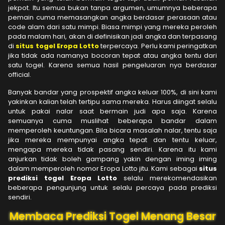
jekpot. Itu semua bukan tanpa argumen, umumnya beberapa
pemain cuma memasangkan angka berdasar perasaan atau
code alam dari satu mimpi. Biasa mimpi yang mereka peroleh
pada malam hari, akan di definisikan jadi angka dan terpasang
di
situs togel Eropa Lotto
terpercaya. Perlu kami peringatkan
jika tidak ada namanya bocoran tepat atau angka tentu dari
satu togel. Karena semua hasil pengeluaran nya berdasar
official.
Banyak bandar yang prospektif angka keluar 100%, di sini kami
yakinkan kalian telah tertipu sama mereka. Harus diingat selalu
untuk pakai nalar saat bermain judi apa saja. Karena
semuanya cuma muslihat beberapa bandar dalam
memperoleh keuntungan. Bila bicara masalah nalar, tentu saja
jika mereka mempunyai angka tepat dan tentu keluar,
mengapa mereka tidak pasang sendiri. Karena itu kami
anjurkan tidak boleh gampang yakin dengan iming iming
dalam memperoleh nomor Eropa Lotto jitu. Kami sebagai
situs
prediksi togel Eropa Lotto
selalu merekomendasikan
beberapa pengunjung untuk selalu percaya pada prediksi
sendiri.
Membaca Prediksi Togel Menang Besar