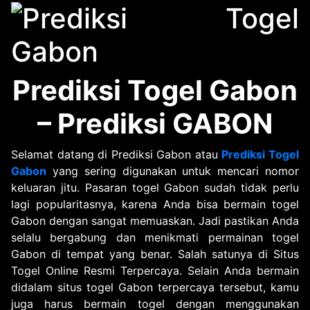
Prediksi Togel Gabon
– Prediksi GABON
Selamat datang di Prediksi Gabon atau
Prediksi Togel
Gabon
yang sering digunakan untuk mencari nomor
keluaran jitu. Pasaran togel Gabon sudah tidak perlu
lagi popularitasnya, karena Anda bisa bermain togel
Gabon dengan sangat memuaskan. Jadi pastikan Anda
selalu bergabung dan menikmati permainan togel
Gabon di tempat yang benar. Salah satunya di Situs
Togel Online Resmi Terpercaya. Selain Anda bermain
didalam situs togel Gabon terpercaya tersebut, kamu
juga harus bermain togel dengan menggunakan