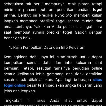
sebetulnya tak perlu mempunyai otak pintar, tetapi
minimum pahami putaran penarikan undian
togel
online
. Berikut ini Prediksi PunkToto memberi kalian
langkah membaca prediksi togel secara mudah dan
aman tentunya. Yakinkan Anda pun selalu ingat cara
saat membuat rumus prediksi togel Gabon dengan
benar dan baik.
Rajin Kumpulkan Data dan Info Keluaran
Kemungkinan dahulunya ini akan susah untuk dapat
kumpulkan semua data dan info keluaran saat
bermain. Tetapi, sesudah ramainya perjudian online
semua kelihatan lebih gampang dan tidak demikian
susah untuk dilaksanakan. Apa lagi beberapa
situs
togel online
besar telah sediakan angka keluaran yang
jelas dan lengkap.
Tingkatan ini harus Anda lihat untuk dapat
mempertimbangkan dan memperoleh angka yang pas