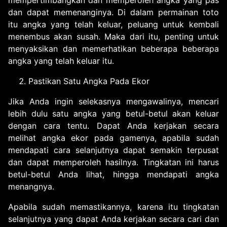
dan dapat memenanginya. Di dalam permainan toto
itu angka yang telah keluar, peluang untuk kembali
menembus akan susah. Maka dari itu, penting untuk
menyaksikan dan memerhatikan beberapa beberapa
angka yang telah keluar itu.
Pastikan Satu Angka Pada Ekor
Jika Anda ingin selekasnya mengawalinya, mencari
lebih dulu satu angka yang betul-betul akan keluar
dengan cara tentu. Dapat Anda kerjakan secara
melihat angka ekor pada gamenya, apabila sudah
mendapati cara selanjutnya dapat semakin terpusat
dan dapat memperoleh hasilnya. Tingkatan ini harus
betul-betul Anda lihat, hingga mendapati angka
menangnya.
Apabila sudah memastikannya, karena itu tingkatan
selanjutnya yang dapat Anda kerjakan secara cari dan