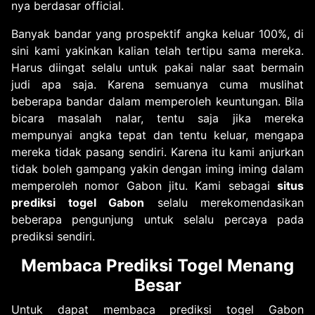
nya berdasar official.
Banyak bandar yang prospektif angka keluar 100%, di
sini kami yakinkan kalian telah tertipu sama mereka.
Harus diingat selalu untuk pakai nalar saat bermain
judi apa saja. Karena semuanya cuma muslihat
beberapa bandar dalam memperoleh keuntungan. Bila
bicara masalah nalar, tentu saja jika mereka
mempunyai angka tepat dan tentu keluar, mengapa
mereka tidak pasang sendiri. Karena itu kami anjurkan
tidak boleh gampang yakin dengan iming iming dalam
memperoleh nomor Gabon jitu. Kami sebagai
situs
prediksi togel Gabon
selalu merekomendasikan
beberapa pengunjung untuk selalu percaya pada
prediksi sendiri.
Membaca Prediksi Togel Menang
Besar
Untuk dapat membaca prediksi togel Gabon