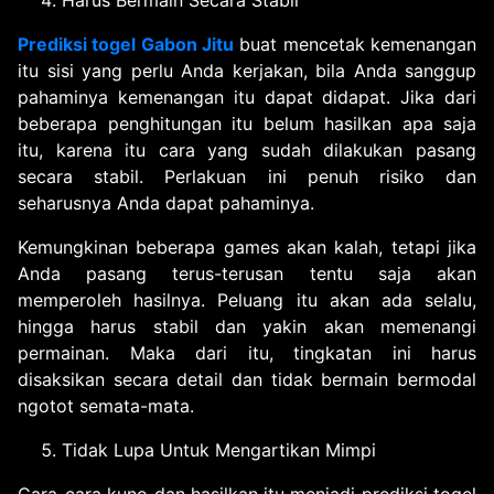
Prediksi togel Gabon Jitu
buat mencetak kemenangan
itu sisi yang perlu Anda kerjakan, bila Anda sanggup
pahaminya kemenangan itu dapat didapat. Jika dari
beberapa penghitungan itu belum hasilkan apa saja
itu, karena itu cara yang sudah dilakukan pasang
secara stabil. Perlakuan ini penuh risiko dan
seharusnya Anda dapat pahaminya.
Kemungkinan beberapa games akan kalah, tetapi jika
Anda pasang terus-terusan tentu saja akan
memperoleh hasilnya. Peluang itu akan ada selalu,
hingga harus stabil dan yakin akan memenangi
permainan. Maka dari itu, tingkatan ini harus
disaksikan secara detail dan tidak bermain bermodal
ngotot semata-mata.
Tidak Lupa Untuk Mengartikan Mimpi
Cara-cara kuno dan hasilkan itu menjadi prediksi togel