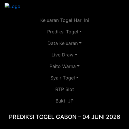
Keluaran Togel Hari Ini
Prediksi Togel
Data Keluaran
Live Draw
Paito Warna
Syair Togel
RTP Slot
Bukti JP
PREDIKSI TOGEL GABON – 04 JUNI 2026