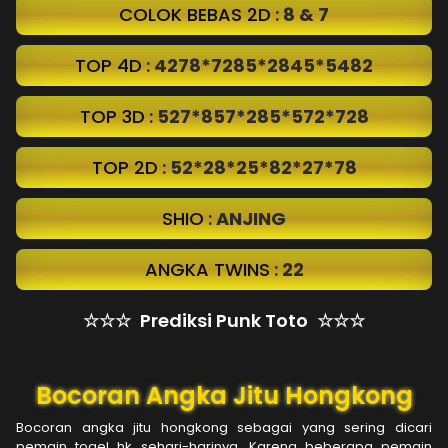
COLOK BEBAS 2D
:
8 & 7
TOP 4D
:
4278*7285*2845*5482
TOP 3D
:
527*857*285*572*728
TOP 2D
:
52*28*25*82*27*78
SHIO
:
ANJING
ANGKA TWINS
:
22
☆☆☆
Prediksi Punk Toto
☆☆☆
Bocoran Angka Jitu Hongkong
Bocoran angka jitu hongkong sebagai yang sering dicari
pemain togel hk sehari-harinya. Karena beberapa pemain