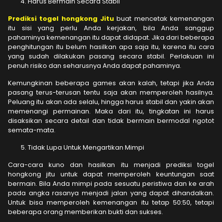
Harus Bermain Secara Stabil
Prediksi togel hongkong Jitu
buat mencetak kemenangan
itu sisi yang perlu Anda kerjakan, bila Anda sanggup
pahaminya kemenangan itu dapat didapat. Jika dari beberapa
penghitungan itu belum hasilkan apa saja itu, karena itu cara
yang sudah dilakukan pasang secara stabil. Perlakuan ini
penuh risiko dan seharusnya Anda dapat pahaminya.
Kemungkinan beberapa games akan kalah, tetapi jika Anda
pasang terus-terusan tentu saja akan memperoleh hasilnya.
Peluang itu akan ada selalu, hingga harus stabil dan yakin akan
memenangi permainan. Maka dari itu, tingkatan ini harus
disaksikan secara detail dan tidak bermain bermodal ngotot
semata-mata.
Tidak Lupa Untuk Mengartikan Mimpi
Cara-cara kuno dan hasilkan itu menjadi prediksi togel
hongkong jitu untuk dapat memperoleh keuntungan saat
bermain. Bila Anda mimpi pada sesuatu peristiwa dan ke arah
pada angka rasanya menjadi jalan yang dapat dihandalkan.
Untuk bisa memperoleh kemenangan itu tetap 50:50, tetapi
beberapa orang memberikan bukti dan sukses.