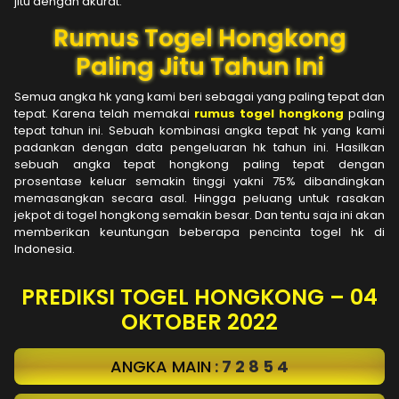
jitu dengan akurat.
Rumus Togel Hongkong
Paling Jitu Tahun Ini
Semua angka hk yang kami beri sebagai yang paling tepat dan
tepat. Karena telah memakai
rumus togel hongkong
paling
tepat tahun ini. Sebuah kombinasi angka tepat hk yang kami
padankan dengan data pengeluaran hk tahun ini. Hasilkan
sebuah angka tepat hongkong paling tepat dengan
prosentase keluar semakin tinggi yakni 75% dibandingkan
memasangkan secara asal. Hingga peluang untuk rasakan
jekpot di togel hongkong semakin besar. Dan tentu saja ini akan
memberikan keuntungan beberapa pencinta togel hk di
Indonesia.
PREDIKSI TOGEL HONGKONG – 04
OKTOBER 2022
ANGKA MAIN
:
7 2 8 5 4