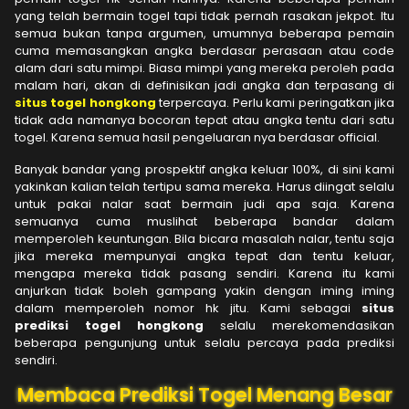
yang telah bermain togel tapi tidak pernah rasakan jekpot. Itu
semua bukan tanpa argumen, umumnya beberapa pemain
cuma memasangkan angka berdasar perasaan atau code
alam dari satu mimpi. Biasa mimpi yang mereka peroleh pada
malam hari, akan di definisikan jadi angka dan terpasang di
situs togel hongkong
terpercaya. Perlu kami peringatkan jika
tidak ada namanya bocoran tepat atau angka tentu dari satu
togel. Karena semua hasil pengeluaran nya berdasar official.
Banyak bandar yang prospektif angka keluar 100%, di sini kami
yakinkan kalian telah tertipu sama mereka. Harus diingat selalu
untuk pakai nalar saat bermain judi apa saja. Karena
semuanya cuma muslihat beberapa bandar dalam
memperoleh keuntungan. Bila bicara masalah nalar, tentu saja
jika mereka mempunyai angka tepat dan tentu keluar,
mengapa mereka tidak pasang sendiri. Karena itu kami
anjurkan tidak boleh gampang yakin dengan iming iming
dalam memperoleh nomor hk jitu. Kami sebagai
situs
prediksi togel hongkong
selalu merekomendasikan
beberapa pengunjung untuk selalu percaya pada prediksi
sendiri.
Membaca Prediksi Togel Menang Besar