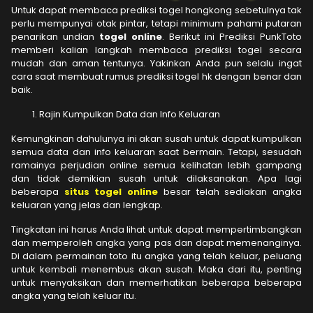
Untuk dapat membaca prediksi togel hongkong sebetulnya tak
perlu mempunyai otak pintar, tetapi minimum pahami putaran
penarikan undian
togel online
. Berikut ini Prediksi PunkToto
memberi kalian langkah membaca prediksi togel secara
mudah dan aman tentunya. Yakinkan Anda pun selalu ingat
cara saat membuat rumus prediksi togel hk dengan benar dan
baik.
Rajin Kumpulkan Data dan Info Keluaran
Kemungkinan dahulunya ini akan susah untuk dapat kumpulkan
semua data dan info keluaran saat bermain. Tetapi, sesudah
ramainya perjudian online semua kelihatan lebih gampang
dan tidak demikian susah untuk dilaksanakan. Apa lagi
beberapa
situs togel online
besar telah sediakan angka
keluaran yang jelas dan lengkap.
Tingkatan ini harus Anda lihat untuk dapat mempertimbangkan
dan memperoleh angka yang pas dan dapat memenanginya.
Di dalam permainan toto itu angka yang telah keluar, peluang
untuk kembali menembus akan susah. Maka dari itu, penting
untuk menyaksikan dan memerhatikan beberapa beberapa
angka yang telah keluar itu.