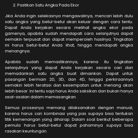
Pastikan Satu Angka Pada Ekor
Jika Anda ingin selekasnya mengawalinya, mencari lebih dulu
satu angka yang betul-betul akan keluar dengan cara tentu.
Dapat Anda kerjakan secara melihat angka ekor pada
gamenya, apabila sudah mendapati cara selanjutnya dapat
semakin terpusat dan dapat memperoleh hasilnya. Tingkatan
ini harus betul-betul Anda lihat, hingga mendapati angka
menangnya.
Apabila sudah memastikannya, karena itu tingkatan
selanjutnya yang dapat Anda kerjakan secara cari dan
memadankan satu angka buat dimainkan. Dapat untuk
pasangan bermain 2D, 3D, dan 4D, hingga perkiraannya
semakin lebih teratasi dan kesempatan untuk menang akan
lebih besar. Ini tentu saja harus Anda saksikan dan bukan hanya
asal-asalan dalam memasangkan.
Semua prosesnya memang dilaksanakan dengan manual,
karena harus cari kombinasi yang pas supaya bisa tentukan
titik kemenangan yang diharap. Dalam soal berikut beberapa
pemula harus betul-betul dapat pahaminya supaya bisa
rasakan keuntungan.