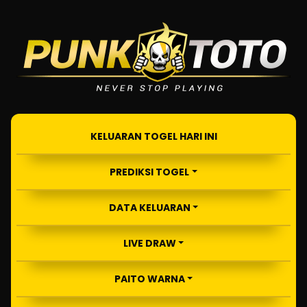
KELUARAN TOGEL HARI INI
PREDIKSI TOGEL
DATA KELUARAN
LIVE DRAW
PAITO WARNA