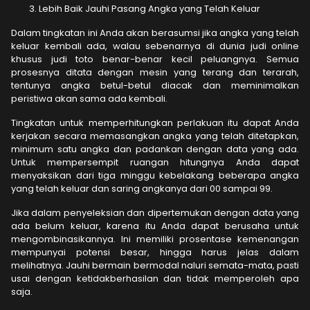
Lebih Baik Jauhi Pasang Angka yang Telah Keluar
Dalam tingkatan ini Anda akan berasumsi jika angka yang telah
keluar kembali ada, walau sebenarnya di dunia judi online
khusus judi toto benar-benar kecil peluangnya. Semua
prosesnya ditata dengan mesin yang terang dan terarah,
tentunya angka betul-betul diacak dan meminimalkan
peristiwa akan sama ada kembali.
Tingkatan untuk memperhitungkan perlakuan itu dapat Anda
kerjakan secara memasangkan angka yang telah ditetapkan,
minimum satu angka dan padankan dengan data yang ada.
Untuk mempersempit ruangan hitungnya Anda dapat
menyaksikan dari tiga minggu kebelakang beberapa angka
yang telah keluar dan saring angkanya dari 00 sampai 99.
Jika dalam penyeleksian dan dipertemukan dengan data yang
ada belum keluar, karena itu Anda dapat berusaha untuk
mengombinasikannya. Ini memiliki prosentase kemenangan
mempunyai potensi besar, hingga harus jelas dalam
melihatnya. Jauhi bermain bermodal naluri semata-mata, pasti
usai dengan ketidakberhasilan dan tidak memperoleh apa
saja.