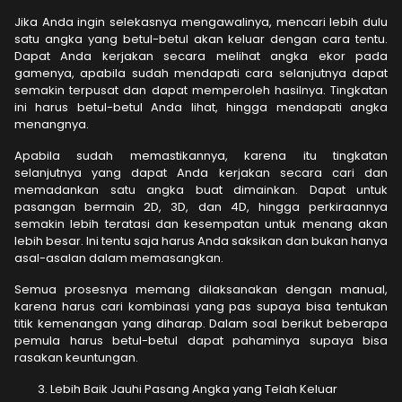
Jika Anda ingin selekasnya mengawalinya, mencari lebih dulu
satu angka yang betul-betul akan keluar dengan cara tentu.
Dapat Anda kerjakan secara melihat angka ekor pada
gamenya, apabila sudah mendapati cara selanjutnya dapat
semakin terpusat dan dapat memperoleh hasilnya. Tingkatan
ini harus betul-betul Anda lihat, hingga mendapati angka
menangnya.
Apabila sudah memastikannya, karena itu tingkatan
selanjutnya yang dapat Anda kerjakan secara cari dan
memadankan satu angka buat dimainkan. Dapat untuk
pasangan bermain 2D, 3D, dan 4D, hingga perkiraannya
semakin lebih teratasi dan kesempatan untuk menang akan
lebih besar. Ini tentu saja harus Anda saksikan dan bukan hanya
asal-asalan dalam memasangkan.
Semua prosesnya memang dilaksanakan dengan manual,
karena harus cari kombinasi yang pas supaya bisa tentukan
titik kemenangan yang diharap. Dalam soal berikut beberapa
pemula harus betul-betul dapat pahaminya supaya bisa
rasakan keuntungan.
Lebih Baik Jauhi Pasang Angka yang Telah Keluar