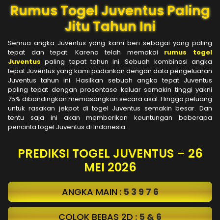
Rumus Togel Juventus Paling
Jitu Tahun Ini
Semua angka Juventus yang kami beri sebagai yang paling
tepat dan tepat. Karena telah memakai
rumus togel
Juventus
paling tepat tahun ini. Sebuah kombinasi angka
tepat Juventus yang kami padankan dengan data pengeluaran
Juventus tahun ini. Hasilkan sebuah angka tepat Juventus
paling tepat dengan prosentase keluar semakin tinggi yakni
75% dibandingkan memasangkan secara asal. Hingga peluang
untuk rasakan jekpot di togel Juventus semakin besar. Dan
tentu saja ini akan memberikan keuntungan beberapa
pencinta togel Juventus di Indonesia.
PREDIKSI TOGEL JUVENTUS – 26
MEI 2026
ANGKA MAIN
:
5 3 9 7 6
COLOK BEBAS 2D
:
5 & 6