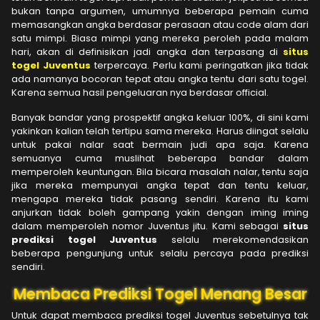
bukan tanpa argumen, umumnya beberapa pemain cuma
memasangkan angka berdasar perasaan atau code alam dari
satu mimpi. Biasa mimpi yang mereka peroleh pada malam
hari, akan di definisikan jadi angka dan terpasang di
situs
togel Juventus
terpercaya. Perlu kami peringatkan jika tidak
ada namanya bocoran tepat atau angka tentu dari satu togel.
Karena semua hasil pengeluaran nya berdasar official.
Banyak bandar yang prospektif angka keluar 100%, di sini kami
yakinkan kalian telah tertipu sama mereka. Harus diingat selalu
untuk pakai nalar saat bermain judi apa saja. Karena
semuanya cuma muslihat beberapa bandar dalam
memperoleh keuntungan. Bila bicara masalah nalar, tentu saja
jika mereka mempunyai angka tepat dan tentu keluar,
mengapa mereka tidak pasang sendiri. Karena itu kami
anjurkan tidak boleh gampang yakin dengan iming iming
dalam memperoleh nomor Juventus jitu. Kami sebagai
situs
prediksi togel Juventus
selalu merekomendasikan
beberapa pengunjung untuk selalu percaya pada prediksi
sendiri.
Membaca Prediksi Togel Menang Besar
Untuk dapat membaca prediksi togel Juventus sebetulnya tak