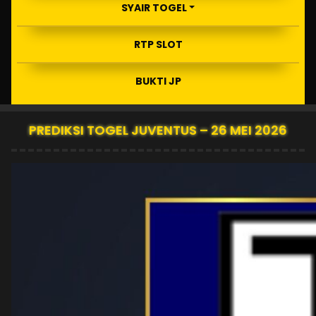
SYAIR TOGEL
RTP SLOT
BUKTI JP
PREDIKSI TOGEL JUVENTUS – 26 MEI 2026