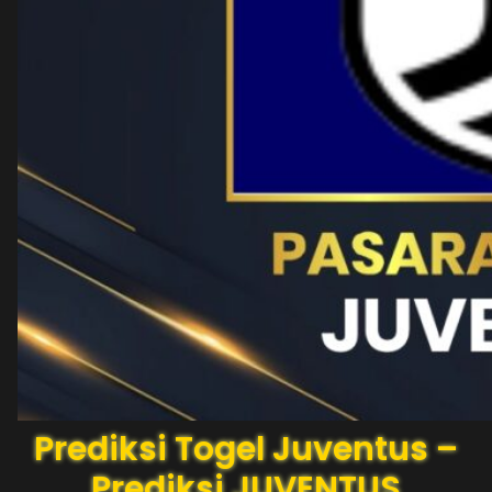
Prediksi Togel Juventus –
Prediksi JUVENTUS