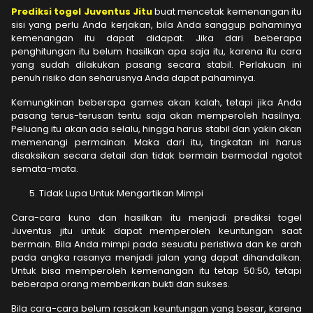
Prediksi togel Juventus Jitu
buat mencetak kemenangan itu
sisi yang perlu Anda kerjakan, bila Anda sanggup pahaminya
kemenangan itu dapat didapat. Jika dari beberapa
penghitungan itu belum hasilkan apa saja itu, karena itu cara
yang sudah dilakukan pasang secara stabil. Perlakuan ini
penuh risiko dan seharusnya Anda dapat pahaminya.
Kemungkinan beberapa games akan kalah, tetapi jika Anda
pasang terus-terusan tentu saja akan memperoleh hasilnya.
Peluang itu akan ada selalu, hingga harus stabil dan yakin akan
memenangi permainan. Maka dari itu, tingkatan ini harus
disaksikan secara detail dan tidak bermain bermodal ngotot
semata-mata.
Tidak Lupa Untuk Mengartikan Mimpi
Cara-cara kuno dan hasilkan itu menjadi prediksi togel
Juventus jitu untuk dapat memperoleh keuntungan saat
bermain. Bila Anda mimpi pada sesuatu peristiwa dan ke arah
pada angka rasanya menjadi jalan yang dapat dihandalkan.
Untuk bisa memperoleh kemenangan itu tetap 50:50, tetapi
beberapa orang memberikan bukti dan sukses.
Bila cara-cara belum rasakan keuntungan yang besar, karena