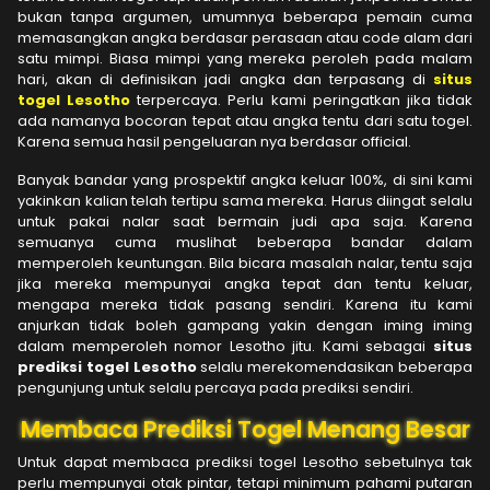
bukan tanpa argumen, umumnya beberapa pemain cuma
memasangkan angka berdasar perasaan atau code alam dari
satu mimpi. Biasa mimpi yang mereka peroleh pada malam
hari, akan di definisikan jadi angka dan terpasang di
situs
togel Lesotho
terpercaya. Perlu kami peringatkan jika tidak
ada namanya bocoran tepat atau angka tentu dari satu togel.
Karena semua hasil pengeluaran nya berdasar official.
Banyak bandar yang prospektif angka keluar 100%, di sini kami
yakinkan kalian telah tertipu sama mereka. Harus diingat selalu
untuk pakai nalar saat bermain judi apa saja. Karena
semuanya cuma muslihat beberapa bandar dalam
memperoleh keuntungan. Bila bicara masalah nalar, tentu saja
jika mereka mempunyai angka tepat dan tentu keluar,
mengapa mereka tidak pasang sendiri. Karena itu kami
anjurkan tidak boleh gampang yakin dengan iming iming
dalam memperoleh nomor Lesotho jitu. Kami sebagai
situs
prediksi togel Lesotho
selalu merekomendasikan beberapa
pengunjung untuk selalu percaya pada prediksi sendiri.
Membaca Prediksi Togel Menang Besar
Untuk dapat membaca prediksi togel Lesotho sebetulnya tak
perlu mempunyai otak pintar, tetapi minimum pahami putaran