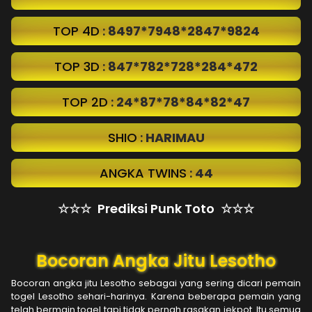
TOP 4D
:
8497*7948*2847*9824
TOP 3D
:
847*782*728*284*472
TOP 2D
:
24*87*78*84*82*47
SHIO
:
HARIMAU
ANGKA TWINS
:
44
☆☆☆
Prediksi Punk Toto
☆☆☆
Bocoran Angka Jitu Lesotho
Bocoran angka jitu Lesotho sebagai yang sering dicari pemain
togel Lesotho sehari-harinya. Karena beberapa pemain yang
telah bermain togel tapi tidak pernah rasakan jekpot. Itu semua