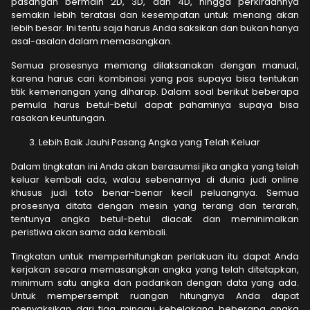
pasangan bermain 2D, 3D, dan 4D, hingga perkiraannya
semakin lebih teratasi dan kesempatan untuk menang akan
lebih besar. Ini tentu saja harus Anda saksikan dan bukan hanya
asal-asalan dalam memasangkan.
Semua prosesnya memang dilaksanakan dengan manual,
karena harus cari kombinasi yang pas supaya bisa tentukan
titik kemenangan yang diharap. Dalam soal berikut beberapa
pemula harus betul-betul dapat pahaminya supaya bisa
rasakan keuntungan.
Lebih Baik Jauhi Pasang Angka yang Telah Keluar
Dalam tingkatan ini Anda akan berasumsi jika angka yang telah
keluar kembali ada, walau sebenarnya di dunia judi online
khusus judi toto benar-benar kecil peluangnya. Semua
prosesnya ditata dengan mesin yang terang dan terarah,
tentunya angka betul-betul diacak dan meminimalkan
peristiwa akan sama ada kembali.
Tingkatan untuk memperhitungkan perlakuan itu dapat Anda
kerjakan secara memasangkan angka yang telah ditetapkan,
minimum satu angka dan padankan dengan data yang ada.
Untuk mempersempit ruangan hitungnya Anda dapat
menyaksikan dari tiga minggu kebelakang beberapa angka