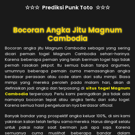
☆☆☆
Prediksi Punk Toto
☆☆☆
Bocoran Angka Jitu Magnum
Cambodia
Bocoran angka jitu Magnum Cambodia sebagai yang sering
dicari pemain togel Magnum Cambodia sehari-harinya.
Karena beberapa pemain yang telah bermain togel tapi tidak
pernah rasakan jekpot. Itu semua bukan tanpa argumen,
umumnya beberapa pemain cuma memasangkan angka
berdasar perasaan atau code alam dari satu mimpi. Biasa
mimpi yang mereka peroleh pada malam hari, akan di
definisikan jadi angka dan terpasang di
situs togel Magnum
Cambodia
terpercaya. Perlu kami peringatkan jika tidak ada
namanya bocoran tepat atau angka tentu dari satu togel.
Karena semua hasil pengeluaran nya berdasar official.
Banyak bandar yang prospektif angka keluar 100%, di sini kami
yakinkan kalian telah tertipu sama mereka. Harus diingat selalu
untuk pakai nalar saat bermain judi apa saja. Karena
semuanya cuma muslihat beberapa bandar dalam