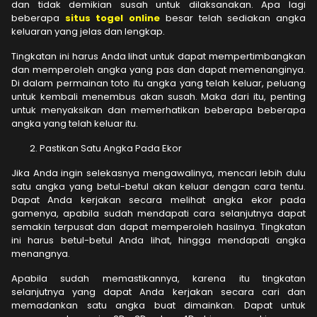
dan tidak demikian susah untuk dilaksanakan. Apa lagi
beberapa
situs togel online
besar telah sediakan angka
keluaran yang jelas dan lengkap.
Tingkatan ini harus Anda lihat untuk dapat mempertimbangkan
dan memperoleh angka yang pas dan dapat memenanginya.
Di dalam permainan toto itu angka yang telah keluar, peluang
untuk kembali menembus akan susah. Maka dari itu, penting
untuk menyaksikan dan memerhatikan beberapa beberapa
angka yang telah keluar itu.
Pastikan Satu Angka Pada Ekor
Jika Anda ingin selekasnya mengawalinya, mencari lebih dulu
satu angka yang betul-betul akan keluar dengan cara tentu.
Dapat Anda kerjakan secara melihat angka ekor pada
gamenya, apabila sudah mendapati cara selanjutnya dapat
semakin terpusat dan dapat memperoleh hasilnya. Tingkatan
ini harus betul-betul Anda lihat, hingga mendapati angka
menangnya.
Apabila sudah memastikannya, karena itu tingkatan
selanjutnya yang dapat Anda kerjakan secara cari dan
memadankan satu angka buat dimainkan. Dapat untuk