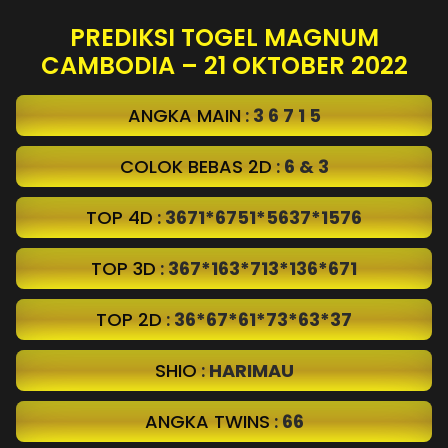
PREDIKSI TOGEL MAGNUM
CAMBODIA – 21 OKTOBER 2022
ANGKA MAIN
:
3 6 7 1 5
COLOK BEBAS 2D
:
6 & 3
TOP 4D
:
3671*6751*5637*1576
TOP 3D
:
367*163*713*136*671
TOP 2D
:
36*67*61*73*63*37
SHIO
:
HARIMAU
ANGKA TWINS
:
66