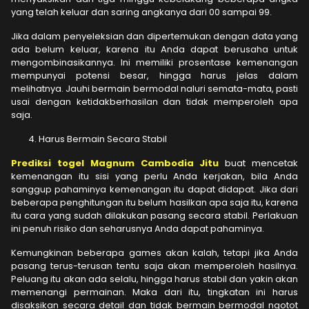
yang telah keluar dan saring angkanya dari 00 sampai 99.
Jika dalam penyeleksian dan dipertemukan dengan data yang
ada belum keluar, karena itu Anda dapat berusaha untuk
mengombinasikannya. Ini memiliki prosentase kemenangan
mempunyai potensi besar, hingga harus jelas dalam
melihatnya. Jauhi bermain bermodal naluri semata-mata, pasti
usai dengan ketidakberhasilan dan tidak memperoleh apa
saja.
Harus Bermain Secara Stabil
Prediksi togel Magnum Cambodia Jitu
buat mencetak
kemenangan itu sisi yang perlu Anda kerjakan, bila Anda
sanggup pahaminya kemenangan itu dapat didapat. Jika dari
beberapa penghitungan itu belum hasilkan apa saja itu, karena
itu cara yang sudah dilakukan pasang secara stabil. Perlakuan
ini penuh risiko dan seharusnya Anda dapat pahaminya.
Kemungkinan beberapa games akan kalah, tetapi jika Anda
pasang terus-terusan tentu saja akan memperoleh hasilnya.
Peluang itu akan ada selalu, hingga harus stabil dan yakin akan
memenangi permainan. Maka dari itu, tingkatan ini harus
disaksikan secara detail dan tidak bermain bermodal ngotot