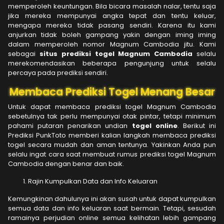
memperoleh keuntungan. Bila bicara masalah nalar, tentu saja
jika mereka mempunyai angka tepat dan tentu keluar,
mengapa mereka tidak pasang sendiri. Karena itu kami
anjurkan tidak boleh gampang yakin dengan iming iming
dalam memperoleh nomor Magnum Cambodia jitu. Kami
sebagai
situs prediksi togel Magnum Cambodia
selalu
merekomendasikan beberapa pengunjung untuk selalu
percaya pada prediksi sendiri.
Membaca Prediksi Togel Menang Besar
Untuk dapat membaca prediksi togel Magnum Cambodia
sebetulnya tak perlu mempunyai otak pintar, tetapi minimum
pahami putaran penarikan undian
togel online
. Berikut ini
Prediksi PunkToto memberi kalian langkah membaca prediksi
togel secara mudah dan aman tentunya. Yakinkan Anda pun
selalu ingat cara saat membuat rumus prediksi togel Magnum
Cambodia dengan benar dan baik.
Rajin Kumpulkan Data dan Info Keluaran
Kemungkinan dahulunya ini akan susah untuk dapat kumpulkan
semua data dan info keluaran saat bermain. Tetapi, sesudah
ramainya perjudian online semua kelihatan lebih gampang