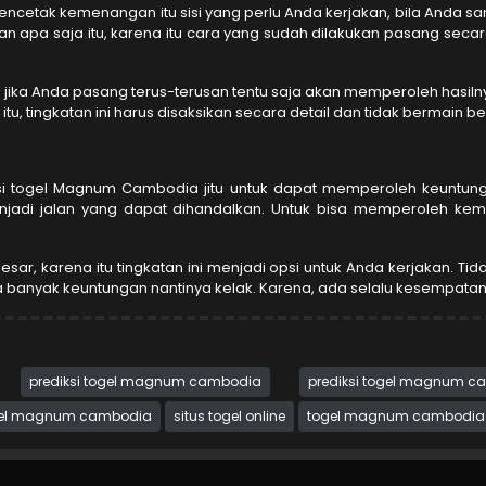
ncetak kemenangan itu sisi yang perlu Anda kerjakan, bila Anda 
n apa saja itu, karena itu cara yang sudah dilakukan pasang secara
ka Anda pasang terus-terusan tentu saja akan memperoleh hasilnya.
u, tingkatan ini harus disaksikan secara detail dan tidak bermain
ksi togel Magnum Cambodia jitu untuk dapat memperoleh keuntun
jadi jalan yang dapat dihandalkan. Untuk bisa memperoleh keme
sar, karena itu tingkatan ini menjadi opsi untuk Anda kerjakan. Ti
ma banyak keuntungan nantinya kelak. Karena, ada selalu kesempat
prediksi togel magnum cambodia
prediksi togel magnum ca
ogel magnum cambodia
situs togel online
togel magnum cambodia