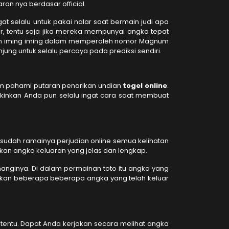
ran nya berdasar official.
gat selalu untuk pakai nalar saat bermain judi apa
, tentu saja jika mereka mempunyai angka tepat
ngan iming iming dalam memperoleh nomor Magnum
g untuk selalu percaya pada prediksi sendiri.
um pahami putaran penarikan undian
togel online
.
akinkan Anda pun selalu ingat cara saat membuat
esudah ramainya perjudian online semua kelihatan
kan angka keluaran yang jelas dan lengkap.
nginya. Di dalam permainan toto itu angka yang
tikan beberapa beberapa angka yang telah keluar
 tentu. Dapat Anda kerjakan secara melihat angka