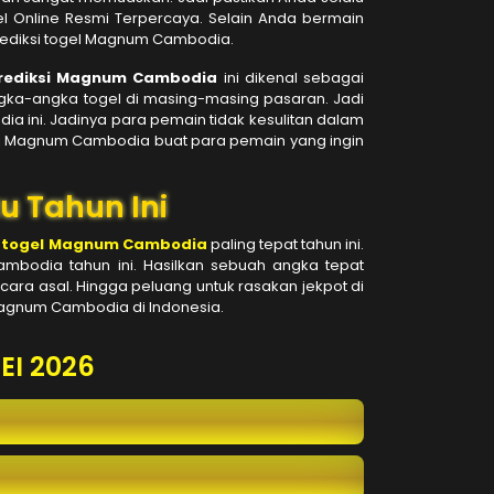
 Online Resmi Terpercaya. Selain Anda bermain
rediksi togel Magnum Cambodia.
rediksi Magnum Cambodia
ini dikenal sebagai
gka-angka togel di masing-masing pasaran. Jadi
a ini. Jadinya para pemain tidak kesulitan dalam
 togel Magnum Cambodia buat para pemain yang ingin
 Tahun Ini
 togel Magnum Cambodia
paling tepat tahun ini.
odia tahun ini. Hasilkan sebuah angka tepat
ra asal. Hingga peluang untuk rasakan jekpot di
Magnum Cambodia di Indonesia.
EI 2026