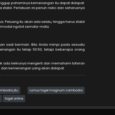
sanggup pahaminya kemenangan itu dapat didapat.
 stabil. Perlakuan ini penuh risiko dan seharusnya
 Peluang itu akan ada selalu, hingga harus stabil
 bermodal ngotot semata-mata.
gan saat bermain. Bila Anda mimpi pada sesuatu
nangan itu tetap 50:50, tetapi beberapa orang
dak ada kelirunya mengerti dan memahami tafsiran
an dan kemenangan yang akan didapat.
mbodia jitu
rumus togel magnum cambodia
togel online