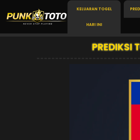
KELUARAN TOGEL
PRED
HARI INI
PREDIKSI