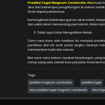
Prediksi togel Magnum Cambodia Jitu
buat me
Jika dari beberapa penghitungan itu belum hasilka
Anda dapat pahaminya.
Kemungkinan beberapa games akan kalah, tetapi ji
dan yakin akan memenangi permainan. Maka dari it
Tidak Lupa Untuk Mengartikan Mimpi
Cara-cara kuno dan hasilkan itu menjadi predi
peristiwa dan ke arah pada angka rasanya men
memberikan bukti dan sukses.
Bila cara-cara belum rasakan keuntungan yang be
mimpi yang ada, sebab bisa jadi jalan Anda teri
Tags :
prediksi magnum cambodia
prediksi togel
situs prediksi togel magnum cambodia
situs t