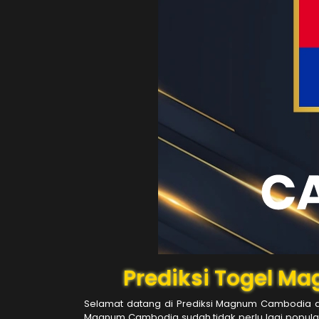
Prediksi Togel 
Selamat datang di Prediksi Magnum Cambodia 
Magnum Cambodia sudah tidak perlu lagi popula