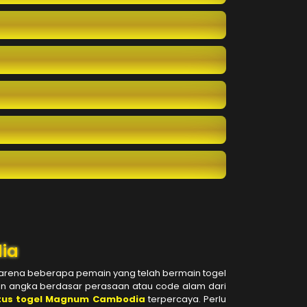
ia
arena beberapa pemain yang telah bermain togel
n angka berdasar perasaan atau code alam dari
tus togel Magnum Cambodia
terpercaya. Perlu