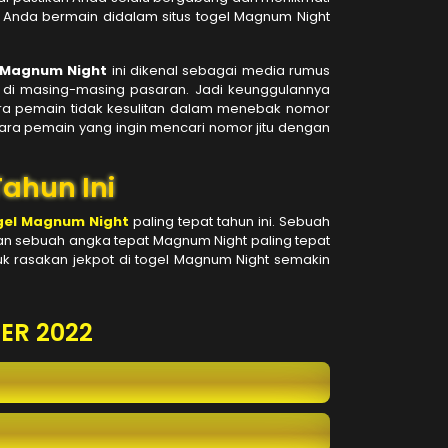
n Anda bermain didalam situs togel Magnum Night
i Magnum Night
ini dikenal sebagai media rumus
l di masing-masing pasaran. Jadi keunggulannya
para pemain tidak kesulitan dalam menebak nomor
t para pemain yang ingin mencari nomor jitu dengan
ahun Ini
gel Magnum Night
paling tepat tahun ini. Sebuah
an sebuah angka tepat Magnum Night paling tepat
k rasakan jekpot di togel Magnum Night semakin
ER 2022