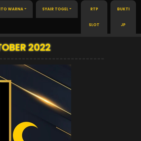
ITO WARNA
SYAIR TOGEL
RTP
BUKTI
SLOT
JP
TOBER 2022