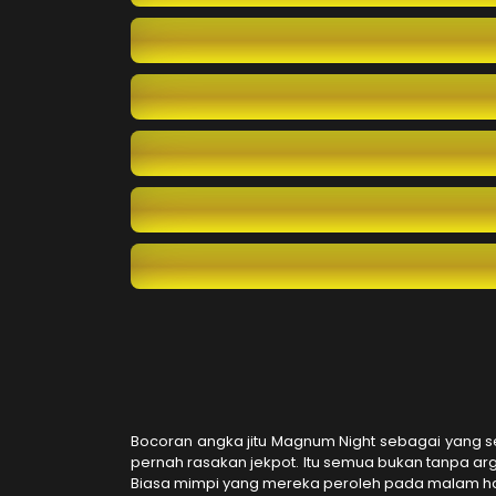
Bocoran angka jitu Magnum Night sebagai yang se
pernah rasakan jekpot. Itu semua bukan tanpa
Biasa mimpi yang mereka peroleh pada malam hari