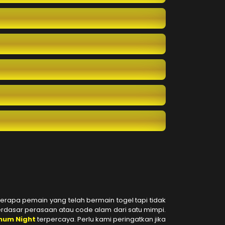
erapa pemain yang telah bermain togel tapi tidak
asar perasaan atau code alam dari satu mimpi.
gnum Night
terpercaya. Perlu kami peringatkan jika