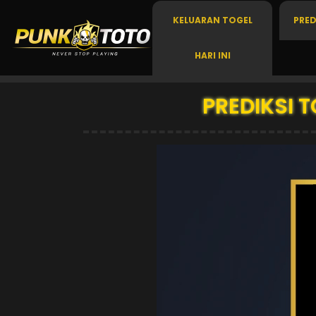
KELUARAN TOGEL
PRED
HARI INI
PREDIKSI 