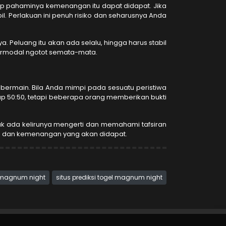
up pahaminya kemenangan itu dapat didapat. Jika
il. Perlakuan ini penuh risiko dan seharusnya Anda
 Peluang itu akan ada selalu, hingga harus stabil
 bermodal ngotot semata-mata.
 bermain. Bila Anda mimpi pada sesuatu peristiwa
p 50:50, tetapi beberapa orang memberikan bukti
dak ada kelirunya mengerti dan memahami tafsiran
an dan kemenangan yang akan didapat.
 magnum night
situs prediksi togel magnum night