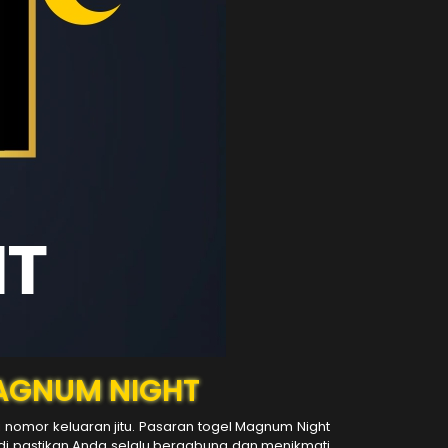
 MAGNUM NIGHT
 nomor keluaran jitu. Pasaran togel Magnum Night
di pastikan Anda selalu bergabung dan menikmati