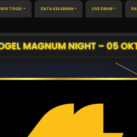
IKSI TOGEL
DATA KELUARAN
LIVE DRAW
PA
TOGEL MAGNUM NIGHT – 05 OK