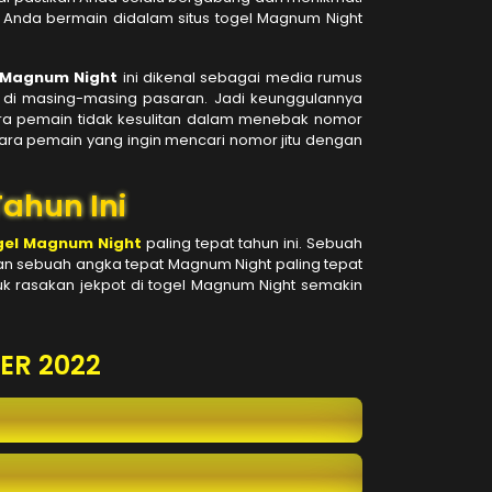
n Anda bermain didalam situs togel Magnum Night
i Magnum Night
ini dikenal sebagai media rumus
l di masing-masing pasaran. Jadi keunggulannya
para pemain tidak kesulitan dalam menebak nomor
t para pemain yang ingin mencari nomor jitu dengan
ahun Ini
gel Magnum Night
paling tepat tahun ini. Sebuah
an sebuah angka tepat Magnum Night paling tepat
k rasakan jekpot di togel Magnum Night semakin
ER 2022