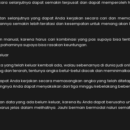
a selanjutnya dapat semakin terpusat dan dapat memperoleh hasiln
atan selanjutnya yang dapat Anda kerjakan secara cari dan mem
annya semakin lebih teratasi dan kesempatan untuk menang akan leb
anual, karena harus cari kombinasi yang pas supaya bisa tentu
t pahaminya supaya bisa rasakan keuntungan.
eluar
a yang telah keluar kembali ada, walau sebenarnya di dunia judi onl
g dan terarah, tentunya angka betul-betul diacak dan meminimalka
 dapat Anda kerjakan secara memasangkan angka yang telah dite
ngnya Anda dapat menyaksikan dari tiga minggu kebelakang beber
n data yang ada belum keluar, karena itu Anda dapat berusaha un
us jelas dalam melihatnya. Jauhi bermain bermodal naluri semat