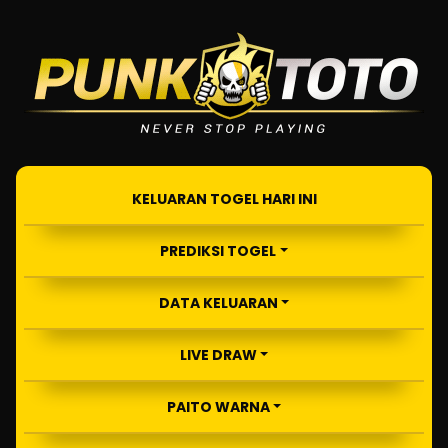
KELUARAN TOGEL HARI INI
PREDIKSI TOGEL
DATA KELUARAN
LIVE DRAW
PAITO WARNA