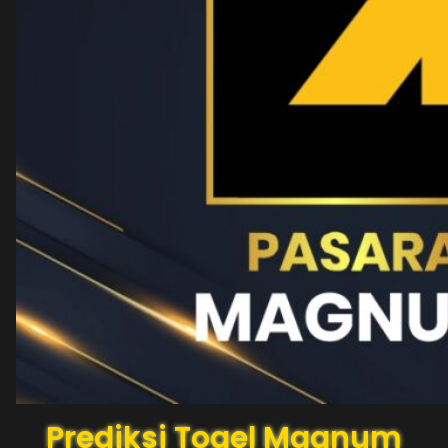
Prediksi Togel Magnum