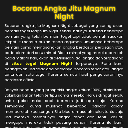
Bocoran Angka Jitu Magnum
Night
Bocoran angka jitu Magnum Night sebagai yang sering dicari
pemain togel Magnum Night sehari-harinya. Karena beberapa
pemain yang telah bermain togel tapi tidak pernah rasakan
jekpot. Itu semua bukan tanpa argumen, umumnya beberapa
pemain cuma memasangkan angka berdasar perasaan atau
code alam dari satu mimpi. Biasa mimpi yang mereka peroleh
pada malam hari, akan di definisikan jadi angka dan terpasang
di
situs togel Magnum Night
terpercaya. Perlu kami
peringatkan jika tidak ada namanya bocoran tepat atau angka
tentu dari satu togel. Karena semua hasil pengeluaran nya
berdasar official.
Banyak bandar yang prospektif angka keluar 100%, di sini kami
yakinkan kalian telah tertipu sama mereka. Harus diingat selalu
untuk pakai nalar saat bermain judi apa saja. Karena
semuanya cuma muslihat beberapa bandar dalam
memperoleh keuntungan. Bila bicara masalah nalar, tentu saja
jika mereka mempunyai angka tepat dan tentu keluar,
mengapa mereka tidak pasang sendiri. Karena itu kami
anjurkan tidak boleh gampang yakin dengan iming iming