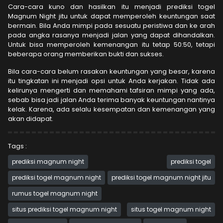
Cara-cara kuno dan hasilkan itu menjadi prediksi togel
Magnum Night jitu untuk dapat memperoleh keuntungan saat
bermain. Bila Anda mimpi pada sesuatu peristiwa dan ke arah
pada angka rasanya menjadi jalan yang dapat dihandalkan.
Untuk bisa memperoleh kemenangan itu tetap 50:50, tetapi
beberapa orang memberikan bukti dan sukses.
Bila cara-cara belum rasakan keuntungan yang besar, karena
itu tingkatan ini menjadi opsi untuk Anda kerjakan. Tidak ada
kelirunya mengerti dan memahami tafsiran mimpi yang ada,
sebab bisa jadi jalan Anda terima banyak keuntungan nantinya
kelak. Karena, ada selalu kesempatan dan kemenangan yang
akan didapat.
Tags :
prediksi magnum night
prediksi togel
prediksi togel magnum night
prediksi togel magnum night jitu
rumus togel magnum night
situs prediksi togel magnum night
situs togel magnum night