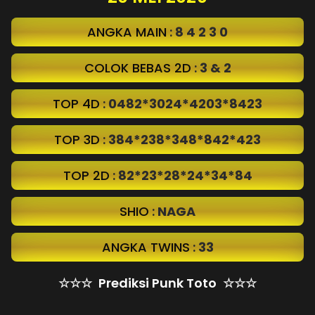
ANGKA MAIN
:
8 4 2 3 0
COLOK BEBAS 2D
:
3 & 2
TOP 4D
:
0482*3024*4203*8423
TOP 3D
:
384*238*348*842*423
TOP 2D
:
82*23*28*24*34*84
SHIO
:
NAGA
ANGKA TWINS
:
33
☆☆☆
Prediksi Punk Toto
☆☆☆