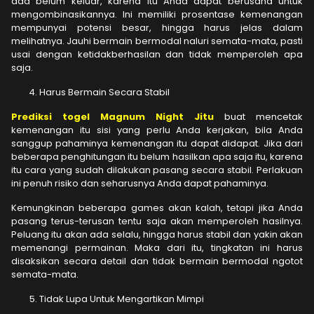
ada belum keluar, karena itu Anda dapat berusaha untuk
mengombinasikannya. Ini memiliki prosentase kemenangan
mempunyai potensi besar, hingga harus jelas dalam
melihatnya. Jauhi bermain bermodal naluri semata-mata, pasti
usai dengan ketidakberhasilan dan tidak memperoleh apa
saja.
Harus Bermain Secara Stabil
Prediksi togel Magnum Night Jitu
buat mencetak
kemenangan itu sisi yang perlu Anda kerjakan, bila Anda
sanggup pahaminya kemenangan itu dapat didapat. Jika dari
beberapa penghitungan itu belum hasilkan apa saja itu, karena
itu cara yang sudah dilakukan pasang secara stabil. Perlakuan
ini penuh risiko dan seharusnya Anda dapat pahaminya.
Kemungkinan beberapa games akan kalah, tetapi jika Anda
pasang terus-terusan tentu saja akan memperoleh hasilnya.
Peluang itu akan ada selalu, hingga harus stabil dan yakin akan
memenangi permainan. Maka dari itu, tingkatan ini harus
disaksikan secara detail dan tidak bermain bermodal ngotot
semata-mata.
Tidak Lupa Untuk Mengartikan Mimpi