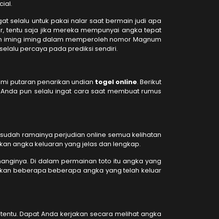
ial.
gat selalu untuk pakai nalar saat bermain judi apa
, tentu saja jika mereka mempunyai angka tepat
ngan iming iming dalam memperoleh nomor Magnum
lalu percaya pada prediksi sendiri.
ami putaran penarikan undian
togel online
. Berikut
 Anda pun selalu ingat cara saat membuat rumus
esudah ramainya perjudian online semua kelihatan
kan angka keluaran yang jelas dan lengkap.
nginya. Di dalam permainan toto itu angka yang
tikan beberapa beberapa angka yang telah keluar
 tentu. Dapat Anda kerjakan secara melihat angka