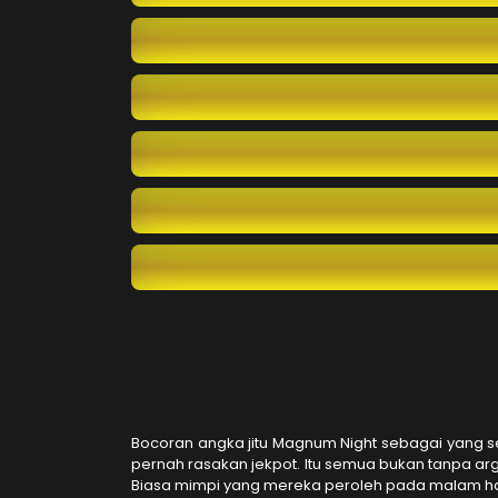
Bocoran angka jitu Magnum Night sebagai yang se
pernah rasakan jekpot. Itu semua bukan tanpa
Biasa mimpi yang mereka peroleh pada malam hari