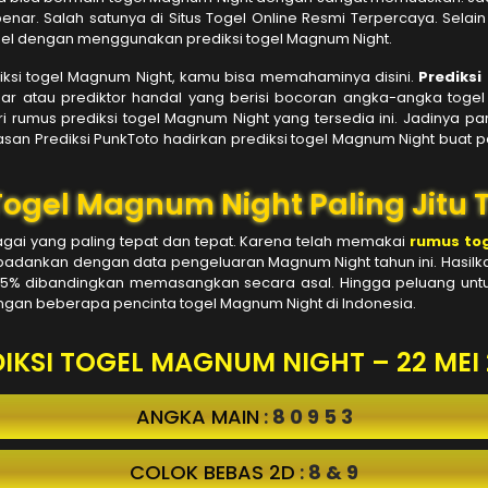
nar. Salah satunya di Situs Togel Online Resmi Terpercaya. Selai
ogel dengan menggunakan prediksi togel Magnum Night.
iksi togel Magnum Night, kamu bisa memahaminya disini.
Prediks
ar atau prediktor handal yang berisi bocoran angka-angka toge
ri rumus prediksi togel Magnum Night yang tersedia ini. Jadinya 
h alasan Prediksi PunkToto hadirkan prediksi togel Magnum Night bua
ogel Magnum Night Paling Jitu T
ai yang paling tepat dan tepat. Karena telah memakai
rumus to
adankan dengan data pengeluaran Magnum Night tahun ini. Hasilk
 75% dibandingkan memasangkan secara asal. Hingga peluang untu
ungan beberapa pencinta togel Magnum Night di Indonesia.
IKSI TOGEL MAGNUM NIGHT – 22 MEI
ANGKA MAIN
:
8 0 9 5 3
COLOK BEBAS 2D
:
8 & 9