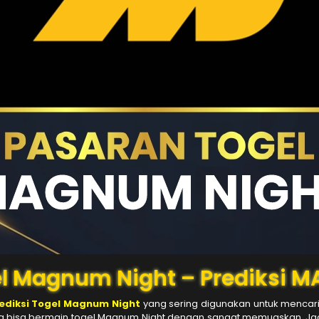
el Magnum Night – Prediksi
ediksi Togel Magnum Night
yang sering digunakan untuk mencari
Anda bisa bermain togel Magnum Night dengan sangat memuaskan. Ja