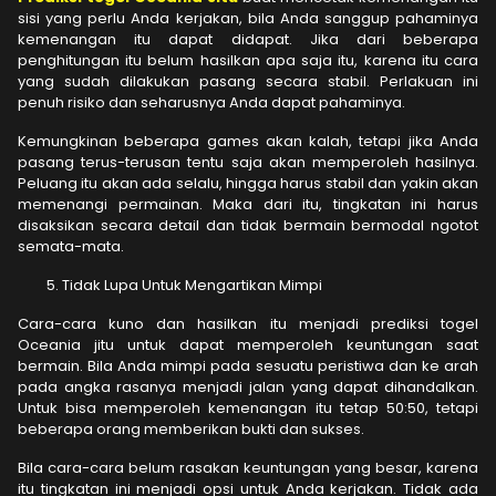
sisi yang perlu Anda kerjakan, bila Anda sanggup pahaminya
kemenangan itu dapat didapat. Jika dari beberapa
penghitungan itu belum hasilkan apa saja itu, karena itu cara
yang sudah dilakukan pasang secara stabil. Perlakuan ini
penuh risiko dan seharusnya Anda dapat pahaminya.
Kemungkinan beberapa games akan kalah, tetapi jika Anda
pasang terus-terusan tentu saja akan memperoleh hasilnya.
Peluang itu akan ada selalu, hingga harus stabil dan yakin akan
memenangi permainan. Maka dari itu, tingkatan ini harus
disaksikan secara detail dan tidak bermain bermodal ngotot
semata-mata.
Tidak Lupa Untuk Mengartikan Mimpi
Cara-cara kuno dan hasilkan itu menjadi prediksi togel
Oceania jitu untuk dapat memperoleh keuntungan saat
bermain. Bila Anda mimpi pada sesuatu peristiwa dan ke arah
pada angka rasanya menjadi jalan yang dapat dihandalkan.
Untuk bisa memperoleh kemenangan itu tetap 50:50, tetapi
beberapa orang memberikan bukti dan sukses.
Bila cara-cara belum rasakan keuntungan yang besar, karena
itu tingkatan ini menjadi opsi untuk Anda kerjakan. Tidak ada