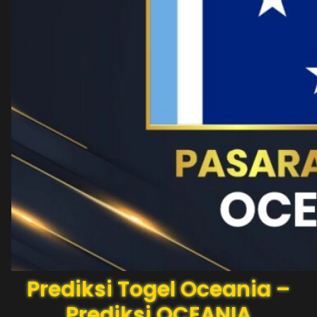
Prediksi Togel Oceania –
Prediksi OCEANIA