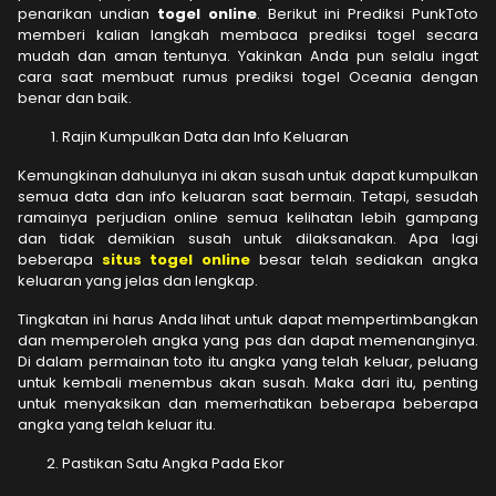
penarikan undian
togel online
. Berikut ini Prediksi PunkToto
memberi kalian langkah membaca prediksi togel secara
mudah dan aman tentunya. Yakinkan Anda pun selalu ingat
cara saat membuat rumus prediksi togel Oceania dengan
benar dan baik.
Rajin Kumpulkan Data dan Info Keluaran
Kemungkinan dahulunya ini akan susah untuk dapat kumpulkan
semua data dan info keluaran saat bermain. Tetapi, sesudah
ramainya perjudian online semua kelihatan lebih gampang
dan tidak demikian susah untuk dilaksanakan. Apa lagi
beberapa
situs togel online
besar telah sediakan angka
keluaran yang jelas dan lengkap.
Tingkatan ini harus Anda lihat untuk dapat mempertimbangkan
dan memperoleh angka yang pas dan dapat memenanginya.
Di dalam permainan toto itu angka yang telah keluar, peluang
untuk kembali menembus akan susah. Maka dari itu, penting
untuk menyaksikan dan memerhatikan beberapa beberapa
angka yang telah keluar itu.
Pastikan Satu Angka Pada Ekor