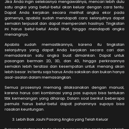
Jika Anda ingin selekasnya mengawalinya, mencari lebih dulu
satu angka yang betul-betul akan keluar dengan cara tentu.
Dapat Anda kerjakan secara melihat angka ekor pada
gamenya, apabila sudah mendapati cara selanjutnya dapat
semakin terpusat dan dapat memperoleh hasilnya. Tingkatan
ini harus betul-betul Anda lihat, hingga mendapati angka
menangnya.
Apabila sudah memastikannya, karena itu tingkatan
selanjutnya yang dapat Anda kerjakan secara cari dan
memadankan satu angka buat dimainkan. Dapat untuk
pasangan bermain 2D, 3D, dan 4D, hingga perkiraannya
semakin lebih teratasi dan kesempatan untuk menang akan
lebih besar. Ini tentu saja harus Anda saksikan dan bukan hanya
asal-asalan dalam memasangkan.
Semua prosesnya memang dilaksanakan dengan manual,
karena harus cari kombinasi yang pas supaya bisa tentukan
titik kemenangan yang diharap. Dalam soal berikut beberapa
pemula harus betul-betul dapat pahaminya supaya bisa
rasakan keuntungan.
Lebih Baik Jauhi Pasang Angka yang Telah Keluar