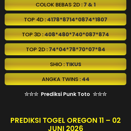
COLOK BEBAS 2D
:
7 & 1
TOP 4D
:
4178*8714*0874*1807
TOP 3D
:
408*480*740*087*874
TOP 2D
:
74*04*78*70*07*84
SHIO
:
TIKUS
ANGKA TWINS
:
44
☆☆☆
Prediksi Punk Toto
☆☆☆
PREDIKSI TOGEL OREGON 11 – 02
JUNI 2026