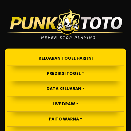
KELUARAN TOGEL HARI INI
PREDIKSI TOGEL
DATA KELUARAN
LIVE DRAW
PAITO WARNA