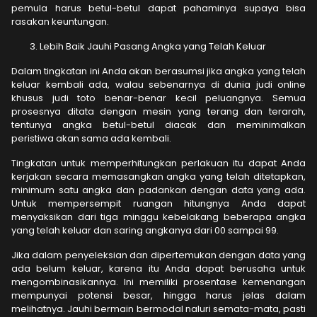
pemula harus betul-betul dapat pahaminya supaya bisa
rasakan keuntungan.
Lebih Baik Jauhi Pasang Angka yang Telah Keluar
Dalam tingkatan ini Anda akan berasumsi jika angka yang telah
keluar kembali ada, walau sebenarnya di dunia judi online
khusus judi toto benar-benar kecil peluangnya. Semua
prosesnya ditata dengan mesin yang terang dan terarah,
tentunya angka betul-betul diacak dan meminimalkan
peristiwa akan sama ada kembali.
Tingkatan untuk memperhitungkan perlakuan itu dapat Anda
kerjakan secara memasangkan angka yang telah ditetapkan,
minimum satu angka dan padankan dengan data yang ada.
Untuk mempersempit ruangan hitungnya Anda dapat
menyaksikan dari tiga minggu kebelakang beberapa angka
yang telah keluar dan saring angkanya dari 00 sampai 99.
Jika dalam penyeleksian dan dipertemukan dengan data yang
ada belum keluar, karena itu Anda dapat berusaha untuk
mengombinasikannya. Ini memiliki prosentase kemenangan
mempunyai potensi besar, hingga harus jelas dalam
melihatnya. Jauhi bermain bermodal naluri semata-mata, pasti