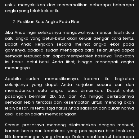
untuk menyaksikan dan memerhatikan beberapa beberapa
angka yang telah keluar itu.
Pastikan Satu Angka Pada Ekor
Jika Anda ingin selekasnya mengawalinya, mencari lebih dulu
satu angka yang betul-betul akan keluar dengan cara tentu.
Dapat Anda kerjakan secara melihat angka ekor pada
gamenya, apabila sudah mendapati cara selanjutnya dapat
semakin terpusat dan dapat memperoleh hasilnya. Tingkatan
ini harus betul-betul Anda lihat, hingga mendapati angka
menangnya.
Apabila sudah memastikannya, karena itu tingkatan
selanjutnya yang dapat Anda kerjakan secara cari dan
memadankan satu angka buat dimainkan. Dapat untuk
pasangan bermain 2D, 3D, dan 4D, hingga perkiraannya
semakin lebih teratasi dan kesempatan untuk menang akan
lebih besar. Ini tentu saja harus Anda saksikan dan bukan hanya
asal-asalan dalam memasangkan.
Semua prosesnya memang dilaksanakan dengan manual,
karena harus cari kombinasi yang pas supaya bisa tentukan
titik kemenangan yang diharap. Dalam soal berikut beberapa