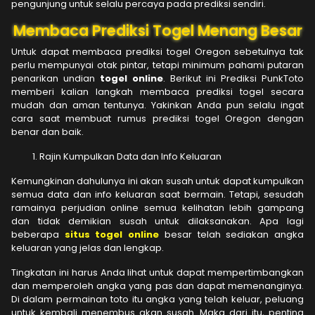
pengunjung untuk selalu percaya pada prediksi sendiri.
Membaca Prediksi Togel Menang Besar
Untuk dapat membaca prediksi togel Oregon sebetulnya tak
perlu mempunyai otak pintar, tetapi minimum pahami putaran
penarikan undian
togel online
. Berikut ini Prediksi PunkToto
memberi kalian langkah membaca prediksi togel secara
mudah dan aman tentunya. Yakinkan Anda pun selalu ingat
cara saat membuat rumus prediksi togel Oregon dengan
benar dan baik.
Rajin Kumpulkan Data dan Info Keluaran
Kemungkinan dahulunya ini akan susah untuk dapat kumpulkan
semua data dan info keluaran saat bermain. Tetapi, sesudah
ramainya perjudian online semua kelihatan lebih gampang
dan tidak demikian susah untuk dilaksanakan. Apa lagi
beberapa
situs togel online
besar telah sediakan angka
keluaran yang jelas dan lengkap.
Tingkatan ini harus Anda lihat untuk dapat mempertimbangkan
dan memperoleh angka yang pas dan dapat memenanginya.
Di dalam permainan toto itu angka yang telah keluar, peluang
untuk kembali menembus akan susah. Maka dari itu, penting