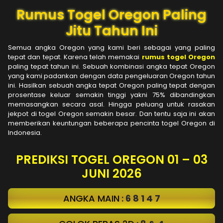
Rumus Togel Oregon Paling
Jitu Tahun Ini
Semua angka Oregon yang kami beri sebagai yang paling
tepat dan tepat. Karena telah memakai
rumus togel Oregon
paling tepat tahun ini. Sebuah kombinasi angka tepat Oregon
yang kami padankan dengan data pengeluaran Oregon tahun
ini. Hasilkan sebuah angka tepat Oregon paling tepat dengan
prosentase keluar semakin tinggi yakni 75% dibandingkan
memasangkan secara asal. Hingga peluang untuk rasakan
jekpot di togel Oregon semakin besar. Dan tentu saja ini akan
memberikan keuntungan beberapa pencinta togel Oregon di
Indonesia.
PREDIKSI TOGEL OREGON 01 – 03
JUNI 2026
ANGKA MAIN
:
6 8 1 4 7