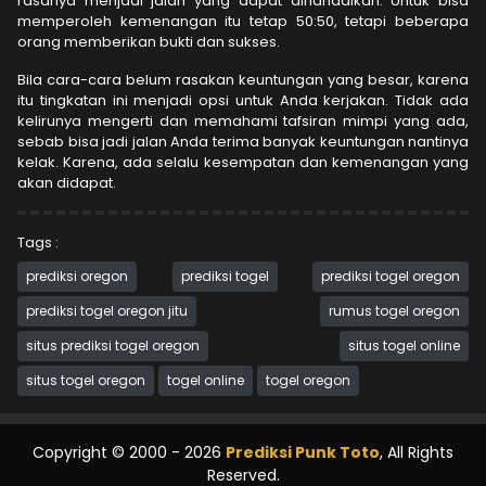
rasanya menjadi jalan yang dapat dihandalkan. Untuk bisa
memperoleh kemenangan itu tetap 50:50, tetapi beberapa
orang memberikan bukti dan sukses.
Bila cara-cara belum rasakan keuntungan yang besar, karena
itu tingkatan ini menjadi opsi untuk Anda kerjakan. Tidak ada
kelirunya mengerti dan memahami tafsiran mimpi yang ada,
sebab bisa jadi jalan Anda terima banyak keuntungan nantinya
kelak. Karena, ada selalu kesempatan dan kemenangan yang
akan didapat.
Tags :
prediksi oregon
prediksi togel
prediksi togel oregon
prediksi togel oregon jitu
rumus togel oregon
situs prediksi togel oregon
situs togel online
situs togel oregon
togel online
togel oregon
Copyright © 2000 - 2026
Prediksi Punk Toto
, All Rights
Reserved.