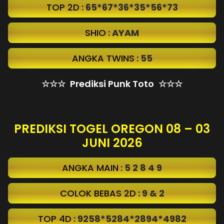
TOP 2D
:
65*67*36*35*56*73
SHIO
:
AYAM
ANGKA TWINS
:
55
☆☆☆
Prediksi Punk Toto
☆☆☆
PREDIKSI TOGEL OREGON 08 – 03
JUNI 2026
ANGKA MAIN
:
5 2 8 4 9
COLOK BEBAS 2D
:
9 & 2
TOP 4D
:
9258*5284*2894*4982