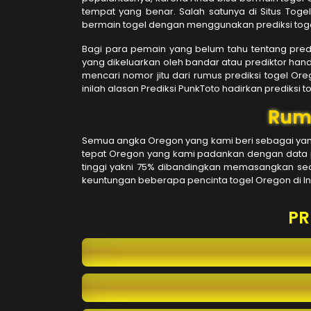
tempat yang benar. Salah satunya di Situs Toge
bermain togel dengan menggunakan prediksi tog
Bagi para pemain yang belum tahu tentang pred
yang dikeluarkan oleh bandar atau prediktor han
mencari nomor jitu dari rumus prediksi togel O
inilah alasan Prediksi PunkToto hadirkan prediksi
Rumu
Semua angka Oregon yang kami beri sebagai yang
tepat Oregon yang kami padankan dengan data p
tinggi yakni 75% dibandingkan memasangkan seca
keuntungan beberapa pencinta togel Oregon di I
PR