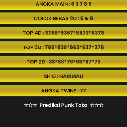
ANGKA MAIN
:
6 3 7 8 9
COLOK BEBAS 2D
:
6 & 8
TOP 4D
:
3798*9367*8973*6378
TOP 3D
:
786*836*863*637*378
TOP 2D
:
36*63*76*68*67*73
SHIO
:
HARIMAU
ANGKA TWINS
:
77
☆☆☆
Prediksi Punk Toto
☆☆☆