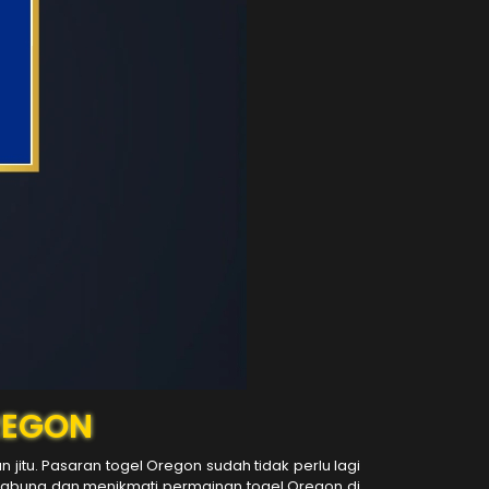
OREGON
jitu. Pasaran togel Oregon sudah tidak perlu lagi
gabung dan menikmati permainan togel Oregon di