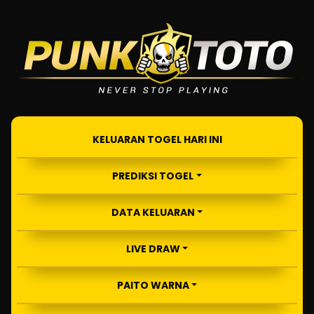
KELUARAN TOGEL HARI INI
PREDIKSI TOGEL
DATA KELUARAN
LIVE DRAW
PAITO WARNA