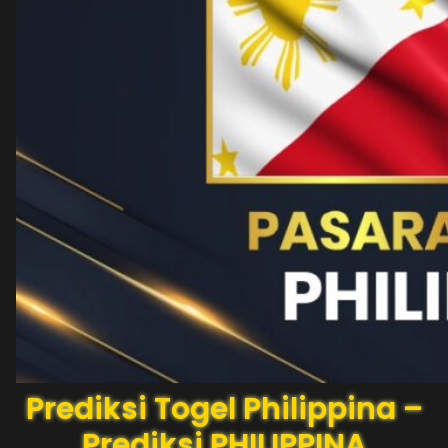
Prediksi Togel Philippina –
Prediksi PHILIPPINA