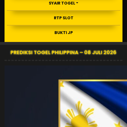
SYAIR TOGEL
RTP SLOT
BUKTI JP
PREDIKSI TOGEL PHILIPPINA – 08 JULI 2026