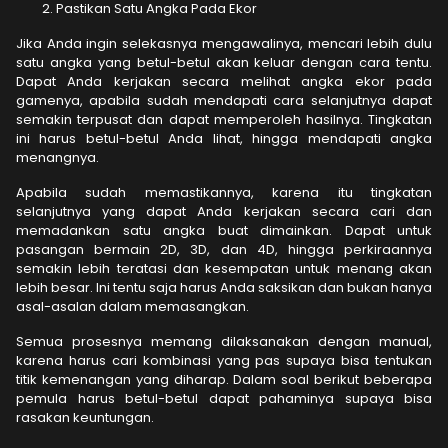
Pastikan Satu Angka Pada Ekor
Jika Anda ingin selekasnya mengawalinya, mencari lebih dulu
satu angka yang betul-betul akan keluar dengan cara tentu.
Dapat Anda kerjakan secara melihat angka ekor pada
gamenya, apabila sudah mendapati cara selanjutnya dapat
semakin terpusat dan dapat memperoleh hasilnya. Tingkatan
ini harus betul-betul Anda lihat, hingga mendapati angka
menangnya.
Apabila sudah memastikannya, karena itu tingkatan
selanjutnya yang dapat Anda kerjakan secara cari dan
memadankan satu angka buat dimainkan. Dapat untuk
pasangan bermain 2D, 3D, dan 4D, hingga perkiraannya
semakin lebih teratasi dan kesempatan untuk menang akan
lebih besar. Ini tentu saja harus Anda saksikan dan bukan hanya
asal-asalan dalam memasangkan.
Semua prosesnya memang dilaksanakan dengan manual,
karena harus cari kombinasi yang pas supaya bisa tentukan
titik kemenangan yang diharap. Dalam soal berikut beberapa
pemula harus betul-betul dapat pahaminya supaya bisa
rasakan keuntungan.