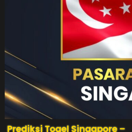
Prediksi Togel Singapore –