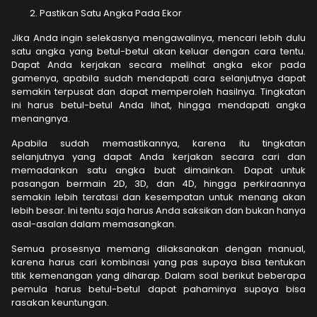
Pastikan Satu Angka Pada Ekor
Jika Anda ingin selekasnya mengawalinya, mencari lebih dulu
satu angka yang betul-betul akan keluar dengan cara tentu.
Dapat Anda kerjakan secara melihat angka ekor pada
gamenya, apabila sudah mendapati cara selanjutnya dapat
semakin terpusat dan dapat memperoleh hasilnya. Tingkatan
ini harus betul-betul Anda lihat, hingga mendapati angka
menangnya.
Apabila sudah memastikannya, karena itu tingkatan
selanjutnya yang dapat Anda kerjakan secara cari dan
memadankan satu angka buat dimainkan. Dapat untuk
pasangan bermain 2D, 3D, dan 4D, hingga perkiraannya
semakin lebih teratasi dan kesempatan untuk menang akan
lebih besar. Ini tentu saja harus Anda saksikan dan bukan hanya
asal-asalan dalam memasangkan.
Semua prosesnya memang dilaksanakan dengan manual,
karena harus cari kombinasi yang pas supaya bisa tentukan
titik kemenangan yang diharap. Dalam soal berikut beberapa
pemula harus betul-betul dapat pahaminya supaya bisa
rasakan keuntungan.