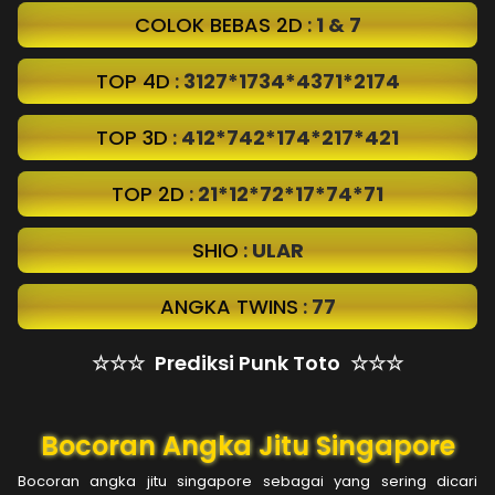
COLOK BEBAS 2D
:
1 & 7
TOP 4D
:
3127*1734*4371*2174
TOP 3D
:
412*742*174*217*421
TOP 2D
:
21*12*72*17*74*71
SHIO
:
ULAR
ANGKA TWINS
:
77
☆☆☆
Prediksi Punk Toto
☆☆☆
Bocoran Angka Jitu Singapore
Bocoran angka jitu singapore sebagai yang sering dicari