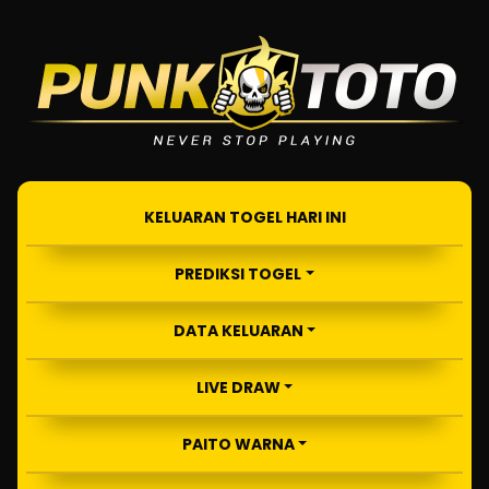
KELUARAN TOGEL HARI INI
PREDIKSI TOGEL
DATA KELUARAN
LIVE DRAW
PAITO WARNA