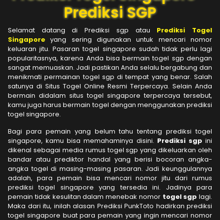
Prediksi SGP
Selamat datang di Prediksi sgp atau
Prediksi Togel
Singapore
yang sering digunakan untuk mencari nomor
keluaran jitu. Pasaran togel singapore sudah tidak perlu lagi
popularitasnya, karena Anda bisa bermain togel sgp dengan
sangat memuaskan. Jadi pastikan Anda selalu bergabung dan
menikmati permainan togel sgp di tempat yang benar. Salah
satunya di Situs Togel Online Resmi Terpercaya. Selain Anda
bermain didalam situs togel singapore terpercaya tersebut,
kamu juga harus bermain togel dengan menggunakan prediksi
togel singapore.
Bagi para pemain yang belum tahu tentang prediksi togel
singapore, kamu bisa memahaminya disini.
Prediksi sgp
ini
dikenal sebagai media rumus togel sgp yang dikeluarkan oleh
bandar atau prediktor handal yang berisi bocoran angka-
angka togel di masing-masing pasaran. Jadi keunggulannya
adalah, para pemain bisa mencari nomor jitu dari rumus
prediksi togel singapore yang tersedia ini. Jadinya para
pemain tidak kesulitan dalam menebak nomor
togel sgp
lagi.
Maka dari itu, inilah alasan Prediksi PunkToto hadirkan prediksi
togel singapore buat para pemain yang ingin mencari nomor