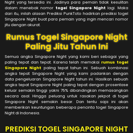
Night yang tersedia ini. Jadinya para pemain tidak kesulitan
dalam menebak nomor
togel Singapore Night
lagi. Maka
dari itu, inilah alasan Prediksi PunkToto hadirkan prediksi togel
Singapore Night buat para pemain yang ingin mencari nomor
jitu dengan akurat.
Rumus Togel Singapore Night
Paling Jitu Tahun Ini
Semua angka Singapore Night yang kami beri sebagai yang
paling tepat dan tepat. Karena telah memakai
rumus togel
Singapore Night
paling tepat tahun ini. Sebuah kombinasi
angka tepat Singapore Night yang kami padankan dengan
data pengeluaran Singapore Night tahun ini. Hasilkan sebuah
angka tepat Singapore Night paling tepat dengan prosentase
keluar semakin tinggi yakni 75% dibandingkan memasangkan
secara asal. Hingga peluang untuk rasakan jekpot di togel
Singapore Night semakin besar. Dan tentu saja ini akan
memberikan keuntungan beberapa pencinta togel Singapore
Night di Indonesia.
PREDIKSI TOGEL SINGAPORE NIGHT