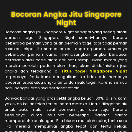
Bocoran Angka Jitu Singapore
Night
Bocoran angka jitu Singapore Night sebagai yang sering dicari
pemain togel Singapore Night sehari-harinya. Karena
beberapa pemain yang telah bermain togel tapi tidak pernah
rasakan jekpot. Itu semua bukan tanpa argumen, umumnya
beberapa pemain cuma memasangkan angka berdasar
perasaan atau code alam dari satu mimpi. Biasa mimpi yang
mereka peroleh pada malam hari, akan di definisikan jadi
angka dan terpasang di
situs togel Singapore Night
terpercaya. Perlu kami peringatkan jika tidak ada namanya
bocoran tepat atau angka tentu dari satu togel. Karena semua
hasil pengeluaran nya berdasar official.
Banyak bandar yang prospektif angka keluar 100%, di sini kami
yakinkan kalian telah tertipu sama mereka. Harus diingat selalu
untuk pakai nalar saat bermain judi apa saja. Karena
semuanya cuma muslihat beberapa bandar dalam
memperoleh keuntungan. Bila bicara masalah nalar, tentu saja
jika mereka mempunyai angka tepat dan tentu keluar,
mengapa mereka tidak pasang sendiri. Karena itu kami