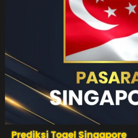
Prediksi Togel Singapore