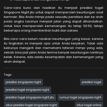
Cara-cara kuno dan hasilkan itu menjadi prediksi togel
Singapore Night jitu untuk dapat memperoleh keuntungan saat
bermain. Bila Anda mimpi pada sesuatu peristiwa dan ke arah
pada angka rasanya menjadi jalan yang dapat dihandalkan.
Untuk bisa memperoleh kemenangan itu tetap 50:50, tetapi
beberapa orang memberikan bukti dan sukses.
Bila cara-cara belum rasakan keuntungan yang besar, karena
itu tingkatan ini menjadi opsi untuk Anda kerjakan. Tidak ada
kelirunya mengerti dan memahami tafsiran mimpi yang ada,
sebab bisa jadi jalan Anda terima banyak keuntungan nantinya
kelak. Karena, ada selalu kesempatan dan kemenangan yang
akan didapat.
Tags :
prediksi singapore night
prediksi togel
prediksi togel singapore night
prediksi togel singapore night jitu
rumus togel singapore night
situs prediksi togel singapore night
situs togel online