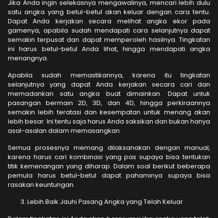
Jika Anda ingin selekasnya mengawalinya, mencari lebih dulu
satu angka yang betul-betul akan keluar dengan cara tentu.
Dapat Anda kerjakan secara melihat angka ekor pada
gamenya, apabila sudah mendapati cara selanjutnya dapat
semakin terpusat dan dapat memperoleh hasilnya. Tingkatan
ini harus betul-betul Anda lihat, hingga mendapati angka
menangnya.
Apabila sudah memastikannya, karena itu tingkatan
selanjutnya yang dapat Anda kerjakan secara cari dan
memadankan satu angka buat dimainkan. Dapat untuk
pasangan bermain 2D, 3D, dan 4D, hingga perkiraannya
semakin lebih teratasi dan kesempatan untuk menang akan
lebih besar. Ini tentu saja harus Anda saksikan dan bukan hanya
asal-asalan dalam memasangkan.
Semua prosesnya memang dilaksanakan dengan manual,
karena harus cari kombinasi yang pas supaya bisa tentukan
titik kemenangan yang diharap. Dalam soal berikut beberapa
pemula harus betul-betul dapat pahaminya supaya bisa
rasakan keuntungan.
Lebih Baik Jauhi Pasang Angka yang Telah Keluar