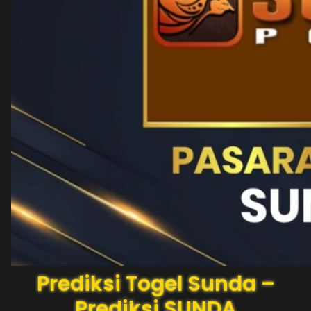
Prediksi Togel Sunda –
Prediksi SUNDA