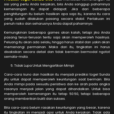
sisi yang perlu Anda kerjakan, bila Anda sanggup pahaminya
kemenangan itu dapat didapat. Jika dari beberapa
penghitungan itu belum hasilkan apa saja itu, karena itu cara
yang sudah dilakukan pasang secara stabil. Perlakuan ini
penuh risiko dan seharusnya Anda dapat pahaminya.
Kemungkinan beberapa games akan kalah, tetapi jika Anda
pasang terus-terusan tentu saja akan memperoleh hasilnya.
Peluang itu akan ada selalu, hingga harus stabil dan yakin akan
memenangi permainan. Maka dari itu, tingkatan ini harus
disaksikan secara detail dan tidak bermain bermodal ngotot
semata-mata.
Tidak Lupa Untuk Mengartikan Mimpi
Cara-cara kuno dan hasilkan itu menjadi prediksi togel Sunda
jitu untuk dapat memperoleh keuntungan saat bermain. Bila
Anda mimpi pada sesuatu peristiwa dan ke arah pada angka
rasanya menjadi jalan yang dapat dihandalkan. Untuk bisa
memperoleh kemenangan itu tetap 50:50, tetapi beberapa
orang memberikan bukti dan sukses.
Bila cara-cara belum rasakan keuntungan yang besar, karena
itu tingkatan ini menjadi opsi untuk Anda kerjakan. Tidak ada