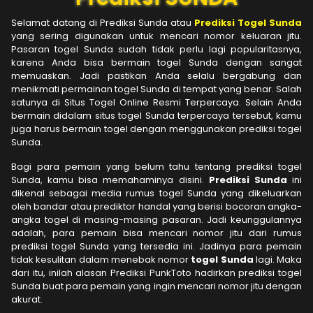
Selamat datang di Prediksi Sunda atau
Prediksi Togel Sunda
yang sering digunakan untuk mencari nomor keluaran jitu.
Pasaran togel Sunda sudah tidak perlu lagi popularitasnya,
karena Anda bisa bermain togel Sunda dengan sangat
memuaskan. Jadi pastikan Anda selalu bergabung dan
menikmati permainan togel Sunda di tempat yang benar. Salah
satunya di Situs Togel Online Resmi Terpercaya. Selain Anda
bermain didalam situs togel Sunda terpercaya tersebut, kamu
juga harus bermain togel dengan menggunakan prediksi togel
Sunda.
Bagi para pemain yang belum tahu tentang prediksi togel
Sunda, kamu bisa memahaminya disini.
Prediksi Sunda
ini
dikenal sebagai media rumus togel Sunda yang dikeluarkan
oleh bandar atau prediktor handal yang berisi bocoran angka-
angka togel di masing-masing pasaran. Jadi keunggulannya
adalah, para pemain bisa mencari nomor jitu dari rumus
prediksi togel Sunda yang tersedia ini. Jadinya para pemain
tidak kesulitan dalam menebak nomor
togel Sunda
lagi. Maka
dari itu, inilah alasan Prediksi PunkToto hadirkan prediksi togel
Sunda buat para pemain yang ingin mencari nomor jitu dengan
akurat.