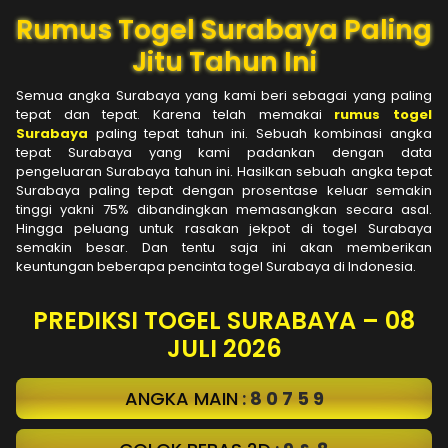
Rumus Togel Surabaya Paling
Jitu Tahun Ini
Semua angka Surabaya yang kami beri sebagai yang paling
tepat dan tepat. Karena telah memakai
rumus togel
Surabaya
paling tepat tahun ini. Sebuah kombinasi angka
tepat Surabaya yang kami padankan dengan data
pengeluaran Surabaya tahun ini. Hasilkan sebuah angka tepat
Surabaya paling tepat dengan prosentase keluar semakin
tinggi yakni 75% dibandingkan memasangkan secara asal.
Hingga peluang untuk rasakan jekpot di togel Surabaya
semakin besar. Dan tentu saja ini akan memberikan
keuntungan beberapa pencinta togel Surabaya di Indonesia.
PREDIKSI TOGEL SURABAYA – 08
JULI 2026
ANGKA MAIN
:
8 0 7 5 9