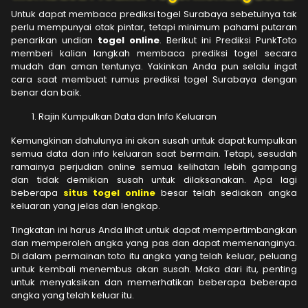
Untuk dapat membaca prediksi togel Surabaya sebetulnya tak
perlu mempunyai otak pintar, tetapi minimum pahami putaran
penarikan undian
togel online
. Berikut ini Prediksi PunkToto
memberi kalian langkah membaca prediksi togel secara
mudah dan aman tentunya. Yakinkan Anda pun selalu ingat
cara saat membuat rumus prediksi togel Surabaya dengan
benar dan baik.
Rajin Kumpulkan Data dan Info Keluaran
Kemungkinan dahulunya ini akan susah untuk dapat kumpulkan
semua data dan info keluaran saat bermain. Tetapi, sesudah
ramainya perjudian online semua kelihatan lebih gampang
dan tidak demikian susah untuk dilaksanakan. Apa lagi
beberapa
situs togel online
besar telah sediakan angka
keluaran yang jelas dan lengkap.
Tingkatan ini harus Anda lihat untuk dapat mempertimbangkan
dan memperoleh angka yang pas dan dapat memenanginya.
Di dalam permainan toto itu angka yang telah keluar, peluang
untuk kembali menembus akan susah. Maka dari itu, penting
untuk menyaksikan dan memerhatikan beberapa beberapa
angka yang telah keluar itu.