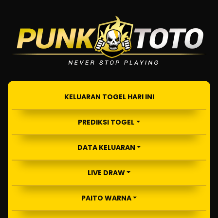
KELUARAN TOGEL HARI INI
PREDIKSI TOGEL
DATA KELUARAN
LIVE DRAW
PAITO WARNA