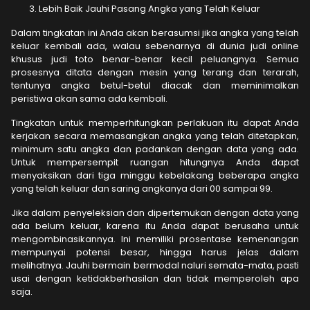
Lebih Baik Jauhi Pasang Angka yang Telah Keluar
Dalam tingkatan ini Anda akan berasumsi jika angka yang telah
keluar kembali ada, walau sebenarnya di dunia judi online
khusus judi toto benar-benar kecil peluangnya. Semua
prosesnya ditata dengan mesin yang terang dan terarah,
tentunya angka betul-betul diacak dan meminimalkan
peristiwa akan sama ada kembali.
Tingkatan untuk memperhitungkan perlakuan itu dapat Anda
kerjakan secara memasangkan angka yang telah ditetapkan,
minimum satu angka dan padankan dengan data yang ada.
Untuk mempersempit ruangan hitungnya Anda dapat
menyaksikan dari tiga minggu kebelakang beberapa angka
yang telah keluar dan saring angkanya dari 00 sampai 99.
Jika dalam penyeleksian dan dipertemukan dengan data yang
ada belum keluar, karena itu Anda dapat berusaha untuk
mengombinasikannya. Ini memiliki prosentase kemenangan
mempunyai potensi besar, hingga harus jelas dalam
melihatnya. Jauhi bermain bermodal naluri semata-mata, pasti
usai dengan ketidakberhasilan dan tidak memperoleh apa
saja.