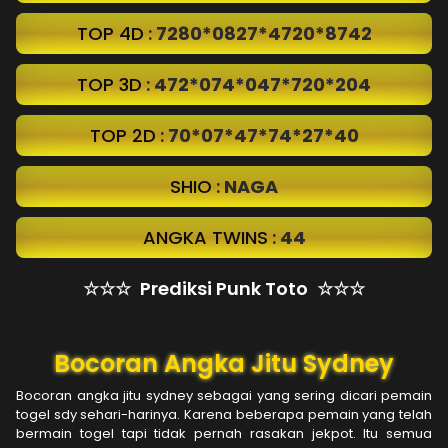
TOP 4D
:
7280*0827*4720*8742
TOP 3D
:
472*074*047*720*204
TOP 2D
:
70*07*47*74*27*40
SHIO
:
NAGA
ANGKA TWINS
:
44
☆☆☆
Prediksi Punk Toto
☆☆☆
Bocoran Angka Jitu Sydney
Bocoran angka jitu sydney sebagai yang sering dicari pemain
togel sdy sehari-harinya. Karena beberapa pemain yang telah
bermain togel tapi tidak pernah rasakan jekpot. Itu semua