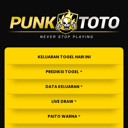
KELUARAN TOGEL HARI INI
PREDIKSI TOGEL
DATA KELUARAN
LIVE DRAW
PAITO WARNA