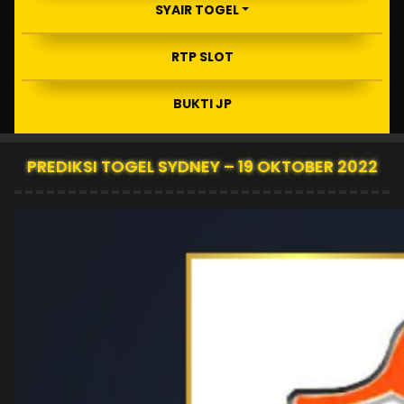
SYAIR TOGEL
RTP SLOT
BUKTI JP
PREDIKSI TOGEL SYDNEY – 19 OKTOBER 2022