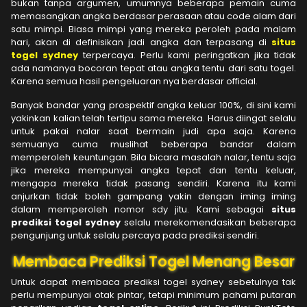
bukan tanpa argumen, umumnya beberapa pemain cuma
memasangkan angka berdasar perasaan atau code alam dari
satu mimpi. Biasa mimpi yang mereka peroleh pada malam
hari, akan di definisikan jadi angka dan terpasang di
situs
togel sydney
terpercaya. Perlu kami peringatkan jika tidak
ada namanya bocoran tepat atau angka tentu dari satu togel.
Karena semua hasil pengeluaran nya berdasar official.
Banyak bandar yang prospektif angka keluar 100%, di sini kami
yakinkan kalian telah tertipu sama mereka. Harus diingat selalu
untuk pakai nalar saat bermain judi apa saja. Karena
semuanya cuma muslihat beberapa bandar dalam
memperoleh keuntungan. Bila bicara masalah nalar, tentu saja
jika mereka mempunyai angka tepat dan tentu keluar,
mengapa mereka tidak pasang sendiri. Karena itu kami
anjurkan tidak boleh gampang yakin dengan iming iming
dalam memperoleh nomor sdy jitu. Kami sebagai
situs
prediksi togel sydney
selalu merekomendasikan beberapa
pengunjung untuk selalu percaya pada prediksi sendiri.
Membaca Prediksi Togel Menang Besar
Untuk dapat membaca prediksi togel sydney sebetulnya tak
perlu mempunyai otak pintar, tetapi minimum pahami putaran