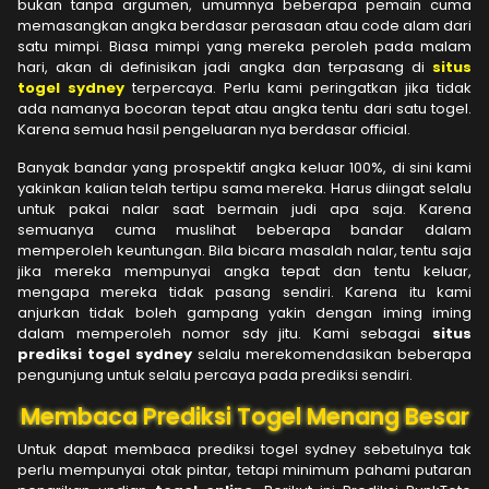
bukan tanpa argumen, umumnya beberapa pemain cuma
memasangkan angka berdasar perasaan atau code alam dari
satu mimpi. Biasa mimpi yang mereka peroleh pada malam
hari, akan di definisikan jadi angka dan terpasang di
situs
togel sydney
terpercaya. Perlu kami peringatkan jika tidak
ada namanya bocoran tepat atau angka tentu dari satu togel.
Karena semua hasil pengeluaran nya berdasar official.
Banyak bandar yang prospektif angka keluar 100%, di sini kami
yakinkan kalian telah tertipu sama mereka. Harus diingat selalu
untuk pakai nalar saat bermain judi apa saja. Karena
semuanya cuma muslihat beberapa bandar dalam
memperoleh keuntungan. Bila bicara masalah nalar, tentu saja
jika mereka mempunyai angka tepat dan tentu keluar,
mengapa mereka tidak pasang sendiri. Karena itu kami
anjurkan tidak boleh gampang yakin dengan iming iming
dalam memperoleh nomor sdy jitu. Kami sebagai
situs
prediksi togel sydney
selalu merekomendasikan beberapa
pengunjung untuk selalu percaya pada prediksi sendiri.
Membaca Prediksi Togel Menang Besar
Untuk dapat membaca prediksi togel sydney sebetulnya tak
perlu mempunyai otak pintar, tetapi minimum pahami putaran