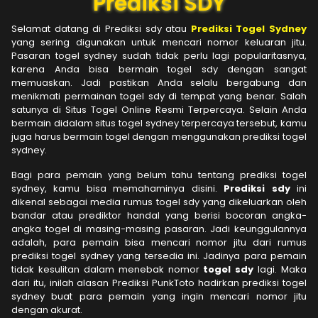
Prediksi SDY
Selamat datang di Prediksi sdy atau
Prediksi Togel Sydney
yang sering digunakan untuk mencari nomor keluaran jitu.
Pasaran togel sydney sudah tidak perlu lagi popularitasnya,
karena Anda bisa bermain togel sdy dengan sangat
memuaskan. Jadi pastikan Anda selalu bergabung dan
menikmati permainan togel sdy di tempat yang benar. Salah
satunya di Situs Togel Online Resmi Terpercaya. Selain Anda
bermain didalam situs togel sydney terpercaya tersebut, kamu
juga harus bermain togel dengan menggunakan prediksi togel
sydney.
Bagi para pemain yang belum tahu tentang prediksi togel
sydney, kamu bisa memahaminya disini.
Prediksi sdy
ini
dikenal sebagai media rumus togel sdy yang dikeluarkan oleh
bandar atau prediktor handal yang berisi bocoran angka-
angka togel di masing-masing pasaran. Jadi keunggulannya
adalah, para pemain bisa mencari nomor jitu dari rumus
prediksi togel sydney yang tersedia ini. Jadinya para pemain
tidak kesulitan dalam menebak nomor
togel sdy
lagi. Maka
dari itu, inilah alasan Prediksi PunkToto hadirkan prediksi togel
sydney buat para pemain yang ingin mencari nomor jitu
dengan akurat.