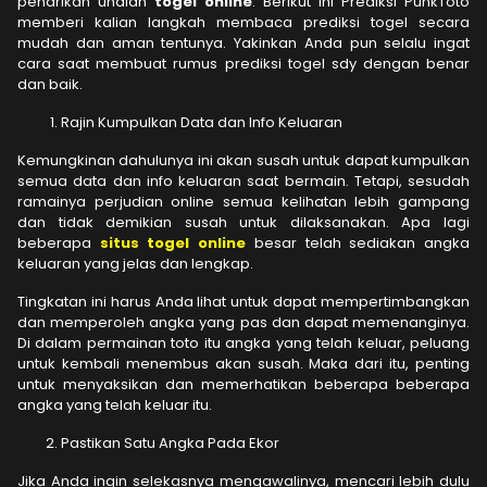
penarikan undian
togel online
. Berikut ini Prediksi PunkToto
memberi kalian langkah membaca prediksi togel secara
mudah dan aman tentunya. Yakinkan Anda pun selalu ingat
cara saat membuat rumus prediksi togel sdy dengan benar
dan baik.
Rajin Kumpulkan Data dan Info Keluaran
Kemungkinan dahulunya ini akan susah untuk dapat kumpulkan
semua data dan info keluaran saat bermain. Tetapi, sesudah
ramainya perjudian online semua kelihatan lebih gampang
dan tidak demikian susah untuk dilaksanakan. Apa lagi
beberapa
situs togel online
besar telah sediakan angka
keluaran yang jelas dan lengkap.
Tingkatan ini harus Anda lihat untuk dapat mempertimbangkan
dan memperoleh angka yang pas dan dapat memenanginya.
Di dalam permainan toto itu angka yang telah keluar, peluang
untuk kembali menembus akan susah. Maka dari itu, penting
untuk menyaksikan dan memerhatikan beberapa beberapa
angka yang telah keluar itu.
Pastikan Satu Angka Pada Ekor
Jika Anda ingin selekasnya mengawalinya, mencari lebih dulu