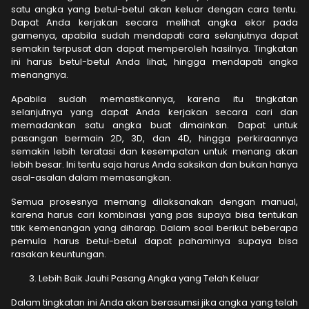
satu angka yang betul-betul akan keluar dengan cara tentu.
Dapat Anda kerjakan secara melihat angka ekor pada
gamenya, apabila sudah mendapati cara selanjutnya dapat
semakin terpusat dan dapat memperoleh hasilnya. Tingkatan
ini harus betul-betul Anda lihat, hingga mendapati angka
menangnya.
Apabila sudah memastikannya, karena itu tingkatan
selanjutnya yang dapat Anda kerjakan secara cari dan
memadankan satu angka buat dimainkan. Dapat untuk
pasangan bermain 2D, 3D, dan 4D, hingga perkiraannya
semakin lebih teratasi dan kesempatan untuk menang akan
lebih besar. Ini tentu saja harus Anda saksikan dan bukan hanya
asal-asalan dalam memasangkan.
Semua prosesnya memang dilaksanakan dengan manual,
karena harus cari kombinasi yang pas supaya bisa tentukan
titik kemenangan yang diharap. Dalam soal berikut beberapa
pemula harus betul-betul dapat pahaminya supaya bisa
rasakan keuntungan.
Lebih Baik Jauhi Pasang Angka yang Telah Keluar
Dalam tingkatan ini Anda akan berasumsi jika angka yang telah