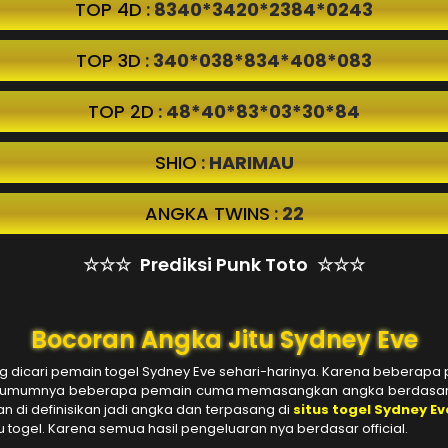
TOP 4D
:
8340*3420*2384*0243
TOP 3D
:
340*038*834*408*083
TOP 2D
:
48*40*83*03*30*84
SHIO
:
HARIMAU
ANGKA TWINS
:
22
☆☆☆
Prediksi Punk Toto
☆☆☆
Bocoran Angka Jitu Sydney Eve
g dicari pemain togel Sydney Eve sehari-harinya. Karena beberapa 
n, umumnya beberapa pemain cuma memasangkan angka berdasar p
 di definisikan jadi angka dan terpasang di
situs togel Sydney Ev
 togel. Karena semua hasil pengeluaran nya berdasar official.