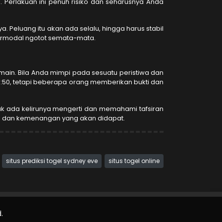
. Perlakuan ini penuh risiko dan seharusnya Anda
 Peluang itu akan ada selalu, hingga harus stabil
 bermodal ngotot semata-mata.
main. Bila Anda mimpi pada sesuatu peristiwa dan
:50, tetapi beberapa orang memberikan bukti dan
dak ada kelirunya mengerti dan memahami tafsiran
an dan kemenangan yang akan didapat.
situs prediksi togel sydney eve
situs togel online
.