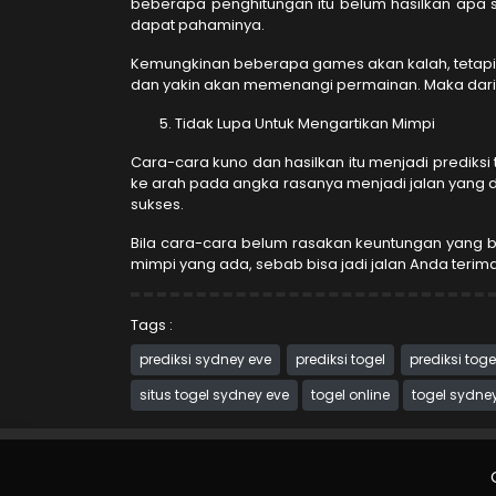
beberapa penghitungan itu belum hasilkan apa sa
dapat pahaminya.
Kemungkinan beberapa games akan kalah, tetapi ji
dan yakin akan memenangi permainan. Maka dari it
Tidak Lupa Untuk Mengartikan Mimpi
Cara-cara kuno dan hasilkan itu menjadi prediks
ke arah pada angka rasanya menjadi jalan yang 
sukses.
Bila cara-cara belum rasakan keuntungan yang be
mimpi yang ada, sebab bisa jadi jalan Anda teri
Tags :
prediksi sydney eve
prediksi togel
prediksi tog
situs togel sydney eve
togel online
togel sydne