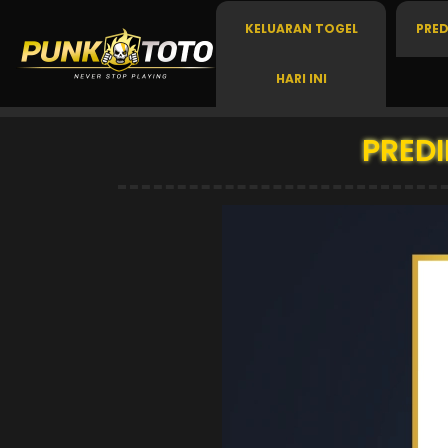
KELUARAN TOGEL
PRED
HARI INI
PREDI