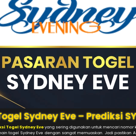
Togel Sydney Eve – Prediksi 
ksi Togel Sydney Eve
yang sering digunakan untuk mencari nomor ke
ermain togel Sydney Eve dengan sangat memuaskan. Jadi pastikan