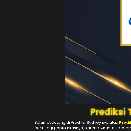
Prediksi 
Selamat datang di Prediksi Sydney Eve atau
Predi
perlu lagi popularitasnya, karena Anda bisa b