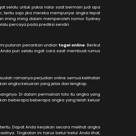
gat selalu untuk pakai nalar saat bermain judi apa
, tentu saja jika mereka mempunyai angka tepat
ngan iming iming dalam memperoleh nomor Sydney
lu percaya pada prediksi sendiri.
ami putaran penarikan undian
togel online
. Berikut
 Anda pun selalu ingat cara saat membuat rumus
esudah ramainya perjudian online semua kelihatan
kan angka keluaran yang jelas dan lengkap.
nginya. Di dalam permainan toto itu angka yang
tikan beberapa beberapa angka yang telah keluar
 tentu. Dapat Anda kerjakan secara melihat angka
ya. Tingkatan ini harus betul-betul Anda lihat,