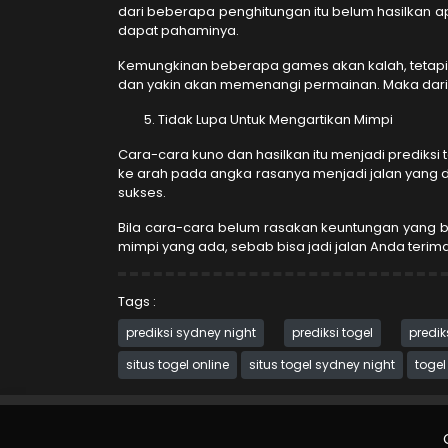
dari beberapa penghitungan itu belum hasilkan apa
dapat pahaminya.
Kemungkinan beberapa games akan kalah, tetapi ji
dan yakin akan memenangi permainan. Maka dari it
Tidak Lupa Untuk Mengartikan Mimpi
Cara-cara kuno dan hasilkan itu menjadi prediksi
ke arah pada angka rasanya menjadi jalan yang 
sukses.
Bila cara-cara belum rasakan keuntungan yang be
mimpi yang ada, sebab bisa jadi jalan Anda teri
Tags :
prediksi sydney night
prediksi togel
predik
situs togel online
situs togel sydney night
togel