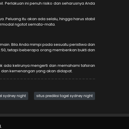
il. Perlakuan ini penuh risiko dan seharusnya Anda
 Peluang itu akan ada selalu, hingga harus stabil
 bermodal ngotot semata-mata.
rmain. Bila Anda mimpi pada sesuatu peristiwa dan
:50, tetapi beberapa orang memberikan bukti dan
dak ada kelirunya mengerti dan memahami tafsiran
an dan kemenangan yang akan didapat.
l sydney night
situs prediksi togel sydney night
.