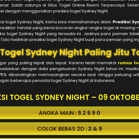
nar. Salah satunya di Situs Togel Online Resmi Terpercaya. Selai
gel dengan menggunakan prediksi togel Sydney Night.
si togel Sydney Night, kamu bisa memahaminya disini.
Prediksi Sy
prediktor handal yang berisi bocoran angka-angka togel di masing
iksi togel Sydney Night yang tersedia ini. Jadinya para pemain t
PunkToto hadirkan prediksi togel Sydney Night buat para pemain yang i
ogel Sydney Night Paling Jitu T
ai yang paling tepat dan tepat. Karena telah memakai
rumus to
adankan dengan data pengeluaran Sydney Night tahun ini. Hasilk
 75% dibandingkan memasangkan secara asal. Hingga peluang untu
ngan beberapa pencinta togel Sydney Night di Indonesia.
KSI TOGEL SYDNEY NIGHT – 09 OKTOBE
ANGKA MAIN
:
5 2 6 9 0
COLOK BEBAS 2D
:
2 & 9