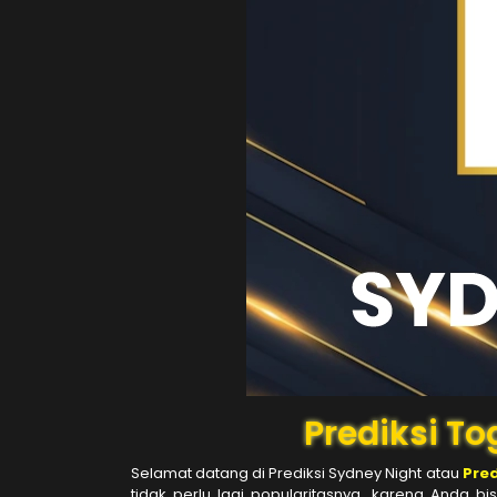
Prediksi To
Selamat datang di Prediksi Sydney Night atau
Pred
tidak perlu lagi popularitasnya, karena Anda