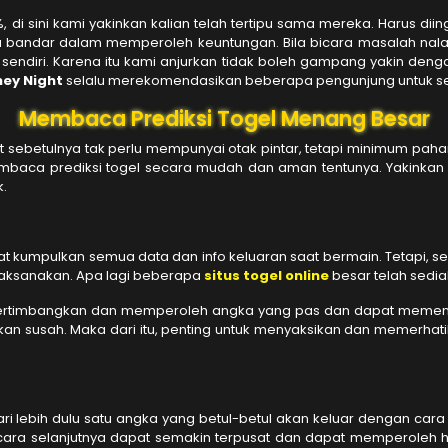
di sini kami yakinkan kalian telah tertipu sama mereka. Harus diin
bandar dalam memperoleh keuntungan. Bila bicara masalah nalar
 sendiri. Karena itu kami anjurkan tidak boleh gampang yakin de
ney Night
selalu merekomendasikan beberapa pengunjung untuk sela
Membaca Prediksi Togel Menang Besar
t sebetulnya tak perlu mempunyai otak pintar, tetapi minimum pah
membaca prediksi togel secara mudah dan aman tentunya. Yakinkan
k.
t kumpulkan semua data dan info keluaran saat bermain. Tetapi, s
ilaksanakan. Apa lagi beberapa
situs togel online
besar telah sedia
mpertimbangkan dan memperoleh angka yang pas dan dapat memena
kan susah. Maka dari itu, penting untuk menyaksikan dan memerha
i lebih dulu satu angka yang betul-betul akan keluar dengan cara
a selanjutnya dapat semakin terpusat dan dapat memperoleh hasiln