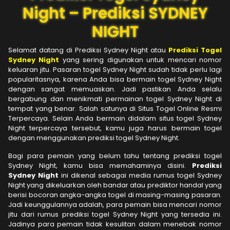
Night – Prediksi SYDNEY
NIGHT
Selamat datang di Prediksi Sydney Night atau
Prediksi Togel
Sydney Night
yang sering digunakan untuk mencari nomor
keluaran jitu. Pasaran togel Sydney Night sudah tidak perlu lagi
popularitasnya, karena Anda bisa bermain togel Sydney Night
dengan sangat memuaskan. Jadi pastikan Anda selalu
bergabung dan menikmati permainan togel Sydney Night di
tempat yang benar. Salah satunya di Situs Togel Online Resmi
Terpercaya. Selain Anda bermain didalam situs togel Sydney
Night terpercaya tersebut, kamu juga harus bermain togel
dengan menggunakan prediksi togel Sydney Night.
Bagi para pemain yang belum tahu tentang prediksi togel
Sydney Night, kamu bisa memahaminya disini.
Prediksi
Sydney Night
ini dikenal sebagai media rumus togel Sydney
Night yang dikeluarkan oleh bandar atau prediktor handal yang
berisi bocoran angka-angka togel di masing-masing pasaran.
Jadi keunggulannya adalah, para pemain bisa mencari nomor
jitu dari rumus prediksi togel Sydney Night yang tersedia ini.
Jadinya para pemain tidak kesulitan dalam menebak nomor