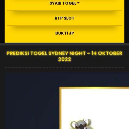
SYAIR TOGEL
RTP SLOT
BUKTI JP
PREDIKSI TOGEL SYDNEY NIGHT – 14 OKTOBER
2022