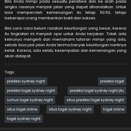
Bila Anda mimpi pada sesuatu peristiwa dan ke arah pada
angka rasanya menjadi jalan yang dapat dihandalkan. Untuk
bisa memperoleh kemenangan itu tetap 50:50, tetapi
beberapa orang memberikan bukti dan sukses.
Bila cara-cara belum rasakan keuntungan yang besar, karena
itu tingkatan ini menjadi opsi untuk Anda kerjakan. Tidak ada
kelirunya mengerti dan memahami tafsiran mimpi yang ada,
sebab bisa jadi jalan Anda terima banyak keuntungan nantinya
kelak. Karena, ada selalu kesempatan dan kemenangan yang
akan didapat.
Tags :
prediksi sydney night
prediksi togel
prediksi togel sydney night
prediksi togel sydney night jitu
rumus togel sydney night
situs prediksi togel sydney night
situs togel online
situs togel sydney night
togel online
togel sydney night