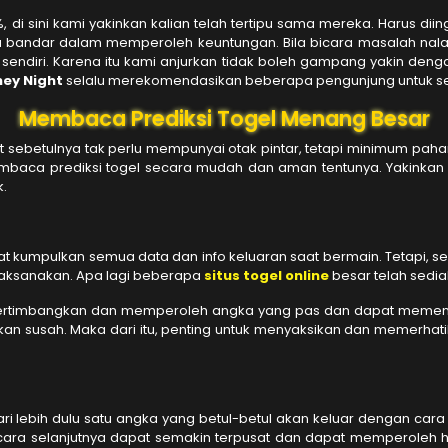
di sini kami yakinkan kalian telah tertipu sama mereka. Harus diin
bandar dalam memperoleh keuntungan. Bila bicara masalah nalar
 sendiri. Karena itu kami anjurkan tidak boleh gampang yakin de
ney Night
selalu merekomendasikan beberapa pengunjung untuk sela
Membaca Prediksi Togel Menang Besar
t sebetulnya tak perlu mempunyai otak pintar, tetapi minimum pah
membaca prediksi togel secara mudah dan aman tentunya. Yakinkan
k.
t kumpulkan semua data dan info keluaran saat bermain. Tetapi, s
ilaksanakan. Apa lagi beberapa
situs togel online
besar telah sedia
mpertimbangkan dan memperoleh angka yang pas dan dapat memena
kan susah. Maka dari itu, penting untuk menyaksikan dan memerha
i lebih dulu satu angka yang betul-betul akan keluar dengan cara
a selanjutnya dapat semakin terpusat dan dapat memperoleh hasiln