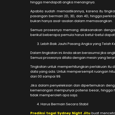
hingga mendapati angka menangnya.
Apabila sudah memastikannya, karena itu tingk
pasangan bermain 2D, 3D, dan 4D, hingga perkira
bukan hanya asal-asalan dalam memasangkan.
Semua prosesnya memang dilaksanakan dengan m
berikut beberapa pemula harus betul-betul dapa
Lebih Baik Jauhi Pasang Angka yang Telah K
Dalam tingkatan ini Anda akan berasumsi jika angk
Semua prosesnya ditata dengan mesin yang teran
Tingkatan untuk memperhitungkan perlakuan itu
data yang ada. Untuk mempersempit ruangan hitu
dari 00 sampai 99.
Jika dalam penyeleksian dan dipertemukan denga
kemenangan mempunyai potensi besar, hingga har
tidak memperoleh apa saja.
Harus Bermain Secara Stabil
Prediksi togel Sydney Night Jitu
buat mencetak