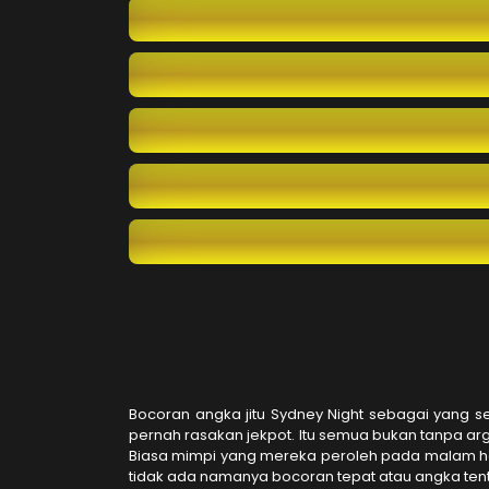
Bocoran angka jitu Sydney Night sebagai yang se
pernah rasakan jekpot. Itu semua bukan tanpa
Biasa mimpi yang mereka peroleh pada malam hari
tidak ada namanya bocoran tepat atau angka tentu