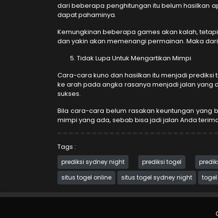
dari beberapa penghitungan itu belum hasilkan apa
dapat pahaminya.
Kemungkinan beberapa games akan kalah, tetapi ji
dan yakin akan memenangi permainan. Maka dari it
Tidak Lupa Untuk Mengartikan Mimpi
Cara-cara kuno dan hasilkan itu menjadi prediksi
ke arah pada angka rasanya menjadi jalan yang 
sukses.
Bila cara-cara belum rasakan keuntungan yang be
mimpi yang ada, sebab bisa jadi jalan Anda teri
Tags :
prediksi sydney night
prediksi togel
predik
situs togel online
situs togel sydney night
togel