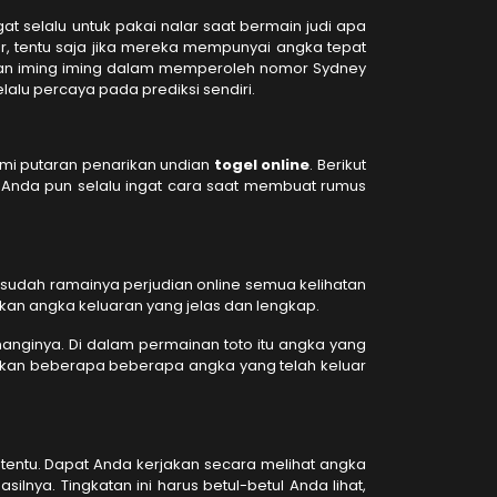
gat selalu untuk pakai nalar saat bermain judi apa
, tentu saja jika mereka mempunyai angka tepat
ngan iming iming dalam memperoleh nomor Sydney
lu percaya pada prediksi sendiri.
ami putaran penarikan undian
togel online
. Berikut
 Anda pun selalu ingat cara saat membuat rumus
esudah ramainya perjudian online semua kelihatan
kan angka keluaran yang jelas dan lengkap.
nginya. Di dalam permainan toto itu angka yang
tikan beberapa beberapa angka yang telah keluar
 tentu. Dapat Anda kerjakan secara melihat angka
ya. Tingkatan ini harus betul-betul Anda lihat,