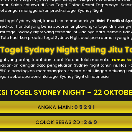
nar. Salah satunya di Situs Togel Online Resmi Terpercaya. Selai
gel dengan menggunakan prediksi togel Sydney Night.
si togel Sydney Night, kamu bisa memahaminya disini.
Prediksi Sy
prediktor handal yang berisi bocoran angka-angka togel di masing
iksi togel Sydney Night yang tersedia ini. Jadinya para pemain t
PunkToto hadirkan prediksi togel Sydney Night buat para pemain yang i
ogel Sydney Night Paling Jitu T
ai yang paling tepat dan tepat. Karena telah memakai
rumus to
adankan dengan data pengeluaran Sydney Night tahun ini. Hasilk
 75% dibandingkan memasangkan secara asal. Hingga peluang untu
ngan beberapa pencinta togel Sydney Night di Indonesia.
KSI TOGEL SYDNEY NIGHT – 22 OKTOBE
ANGKA MAIN
:
0 5 2 9 1
COLOK BEBAS 2D
:
2 & 9