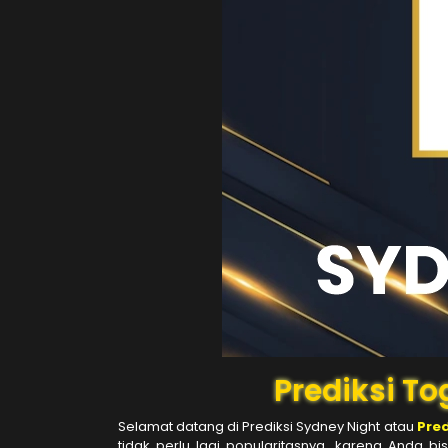
Prediksi To
Selamat datang di Prediksi Sydney Night atau
Pred
tidak perlu lagi popularitasnya, karena Anda