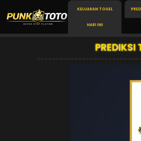
KELUARAN TOGEL
PRED
HARI INI
PREDIKSI