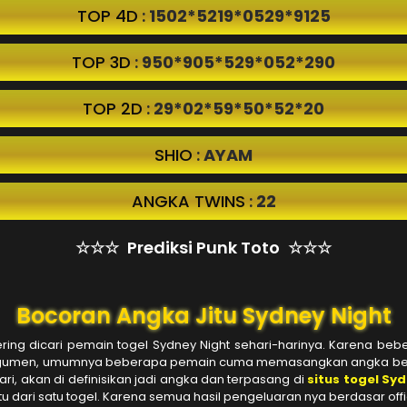
TOP 4D
:
1502*5219*0529*9125
TOP 3D
:
950*905*529*052*290
TOP 2D
:
29*02*59*50*52*20
SHIO
:
AYAM
ANGKA TWINS
:
22
☆☆☆
Prediksi Punk Toto
☆☆☆
Bocoran Angka Jitu Sydney Night
ring dicari pemain togel Sydney Night sehari-harinya. Karena beb
 argumen, umumnya beberapa pemain cuma memasangkan angka berd
, akan di definisikan jadi angka dan terpasang di
situs togel Sy
 dari satu togel. Karena semua hasil pengeluaran nya berdasar offic