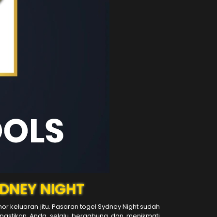
SYDNEY NIGHT
r keluaran jitu. Pasaran togel Sydney Night sudah
 pastikan Anda selalu bergabung dan menikmati