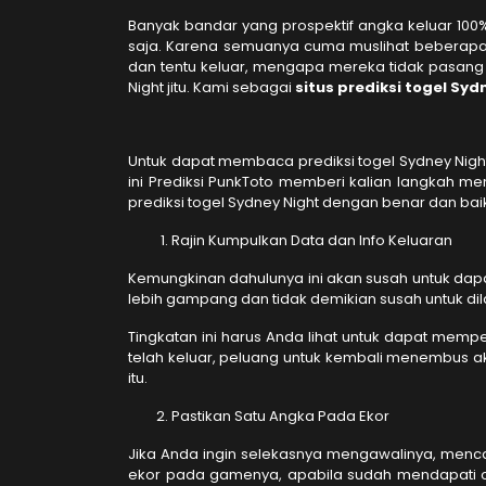
Banyak bandar yang prospektif angka keluar 100%, 
saja. Karena semuanya cuma muslihat beberapa 
dan tentu keluar, mengapa mereka tidak pasang
Night jitu. Kami sebagai
situs prediksi togel Syd
Untuk dapat membaca prediksi togel Sydney Nigh
ini Prediksi PunkToto memberi kalian langkah 
prediksi togel Sydney Night dengan benar dan bai
Rajin Kumpulkan Data dan Info Keluaran
Kemungkinan dahulunya ini akan susah untuk dapa
lebih gampang dan tidak demikian susah untuk d
Tingkatan ini harus Anda lihat untuk dapat me
telah keluar, peluang untuk kembali menembus a
itu.
Pastikan Satu Angka Pada Ekor
Jika Anda ingin selekasnya mengawalinya, mencar
ekor pada gamenya, apabila sudah mendapati car