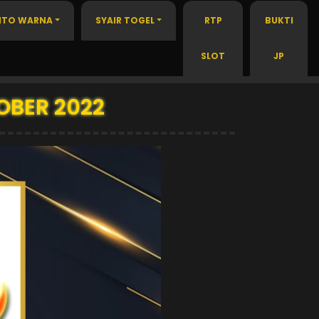
ITO WARNA
SYAIR TOGEL
RTP
BUKTI
SLOT
JP
OBER 2022