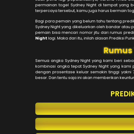
permainan togel Sydney Night di tempat yang be
terpercaya tersebut, kamu juga harus bermain to
Bagi para pemain yang belum tahu tentang predik
Sydney Night yang dikeluarkan oleh bandar atau 
pemain bisa mencari nomor jitu dari rumus pred
Night
lagi. Maka dari itu, inilah alasan Prediksi 
Rumus T
Semua angka Sydney Night yang kami beri sebag
kombinasi angka tepat Sydney Night yang kami p
dengan prosentase keluar semakin tinggi yakni
besar. Dan tentu saja ini akan memberikan keuntu
PREDI