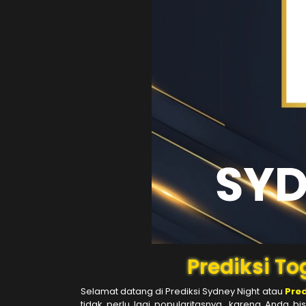
Prediksi To
Selamat datang di Prediksi Sydney Night atau
Pred
tidak perlu lagi popularitasnya, karena Anda