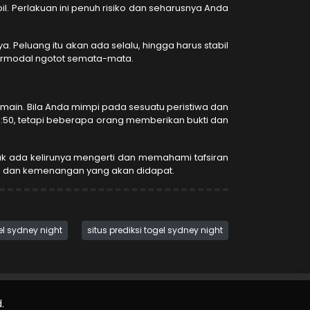
il. Perlakuan ini penuh risiko dan seharusnya Anda
 Peluang itu akan ada selalu, hingga harus stabil
 bermodal ngotot semata-mata.
rmain. Bila Anda mimpi pada sesuatu peristiwa dan
:50, tetapi beberapa orang memberikan bukti dan
dak ada kelirunya mengerti dan memahami tafsiran
an dan kemenangan yang akan didapat.
l sydney night
situs prediksi togel sydney night
.