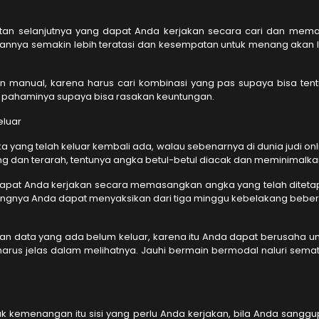
atan selanjutnya yang dapat Anda kerjakan secara cari dan mem
annya semakin lebih teratasi dan kesempatan untuk menang akan leb
anual, karena harus cari kombinasi yang pas supaya bisa tentu
t pahaminya supaya bisa rasakan keuntungan.
eluar
a yang telah keluar kembali ada, walau sebenarnya di dunia judi onl
g dan terarah, tentunya angka betul-betul diacak dan meminimalka
 dapat Anda kerjakan secara memasangkan angka yang telah dite
ngnya Anda dapat menyaksikan dari tiga minggu kebelakang beber
n data yang ada belum keluar, karena itu Anda dapat berusaha un
us jelas dalam melihatnya. Jauhi bermain bermodal naluri semat
 kemenangan itu sisi yang perlu Anda kerjakan, bila Anda sangg