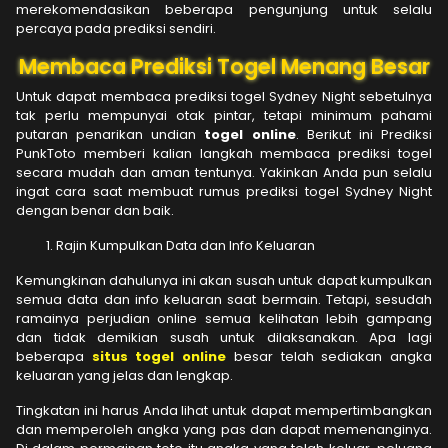
merekomendasikan beberapa pengunjung untuk selalu
percaya pada prediksi sendiri.
Membaca Prediksi Togel Menang Besar
Untuk dapat membaca prediksi togel Sydney Night sebetulnya
tak perlu mempunyai otak pintar, tetapi minimum pahami
putaran penarikan undian
togel online
. Berikut ini Prediksi
PunkToto memberi kalian langkah membaca prediksi togel
secara mudah dan aman tentunya. Yakinkan Anda pun selalu
ingat cara saat membuat rumus prediksi togel Sydney Night
dengan benar dan baik.
Rajin Kumpulkan Data dan Info Keluaran
Kemungkinan dahulunya ini akan susah untuk dapat kumpulkan
semua data dan info keluaran saat bermain. Tetapi, sesudah
ramainya perjudian online semua kelihatan lebih gampang
dan tidak demikian susah untuk dilaksanakan. Apa lagi
beberapa
situs togel online
besar telah sediakan angka
keluaran yang jelas dan lengkap.
Tingkatan ini harus Anda lihat untuk dapat mempertimbangkan
dan memperoleh angka yang pas dan dapat memenanginya.