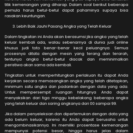
titik kemenangan yang diharap. Dalam soal berikut beberapa
pemula harus betul-betul dapat pahaminya supaya bisa
rasakan keuntungan.
Lebih Baik Jauhi Pasang Angka yang Telah Keluar
Dalam tingkatan ini Anda akan berasumsi jika angka yang telah
keluar kembali ada, walau sebenarnya di dunia judi online
khusus judi toto benar-benar kecil peluangnya. Semua
prosesnya ditata dengan mesin yang terang dan terarah,
tentunya angka betul-betul diacak dan meminimalkan
peristiwa akan sama ada kembali.
Tingkatan untuk memperhitungkan perlakuan itu dapat Anda
kerjakan secara memasangkan angka yang telah ditetapkan,
minimum satu angka dan padankan dengan data yang ada.
Untuk mempersempit ruangan hitungnya Anda dapat
menyaksikan dari tiga minggu kebelakang beberapa angka
yang telah keluar dan saring angkanya dari 00 sampai 99.
Jika dalam penyeleksian dan dipertemukan dengan data yang
ada belum keluar, karena itu Anda dapat berusaha untuk
mengombinasikannya. Ini memiliki prosentase kemenangan
mempunyai potensi besar, hingga harus jelas dalam