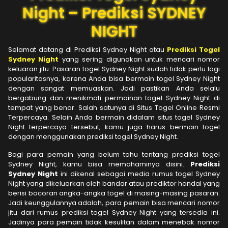
Night – Prediksi SYDNEY
NIGHT
Selamat datang di Prediksi Sydney Night atau
Prediksi Togel
Sydney Night
yang sering digunakan untuk mencari nomor
keluaran jitu. Pasaran togel Sydney Night sudah tidak perlu lagi
popularitasnya, karena Anda bisa bermain togel Sydney Night
dengan sangat memuaskan. Jadi pastikan Anda selalu
bergabung dan menikmati permainan togel Sydney Night di
tempat yang benar. Salah satunya di Situs Togel Online Resmi
Terpercaya. Selain Anda bermain didalam situs togel Sydney
Night terpercaya tersebut, kamu juga harus bermain togel
dengan menggunakan prediksi togel Sydney Night.
Bagi para pemain yang belum tahu tentang prediksi togel
Sydney Night, kamu bisa memahaminya disini.
Prediksi
Sydney Night
ini dikenal sebagai media rumus togel Sydney
Night yang dikeluarkan oleh bandar atau prediktor handal yang
berisi bocoran angka-angka togel di masing-masing pasaran.
Jadi keunggulannya adalah, para pemain bisa mencari nomor
jitu dari rumus prediksi togel Sydney Night yang tersedia ini.
Jadinya para pemain tidak kesulitan dalam menebak nomor