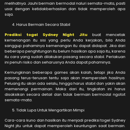
melihatnya. Jauhi bermain bermodal naluri semata-mata, pasti
usai dengan ketidakberhasilan dan tidak memperoleh apa
saja.
Harus Bermain Secara Stabil
Prediksi togel Sydney Night Jitu
buat mencetak
kemenangan itu sisi yang perlu Anda kerjakan, bila Anda
sanggup pahaminya kemenangan itu dapat didapat. Jika dari
beberapa penghitungan itu belum hasilkan apa saja itu, karena
itu cara yang sudah dilakukan pasang secara stabil. Perlakuan
ini penuh risiko dan seharusnya Anda dapat pahaminya.
Kemungkinan beberapa games akan kalah, tetapi jika Anda
pasang terus-terusan tentu saja akan memperoleh hasilnya.
Peluang itu akan ada selalu, hingga harus stabil dan yakin akan
memenangi permainan. Maka dari itu, tingkatan ini harus
disaksikan secara detail dan tidak bermain bermodal ngotot
semata-mata.
Tidak Lupa Untuk Mengartikan Mimpi
Cara-cara kuno dan hasilkan itu menjadi prediksi togel Sydney
Night jitu untuk dapat memperoleh keuntungan saat bermain.