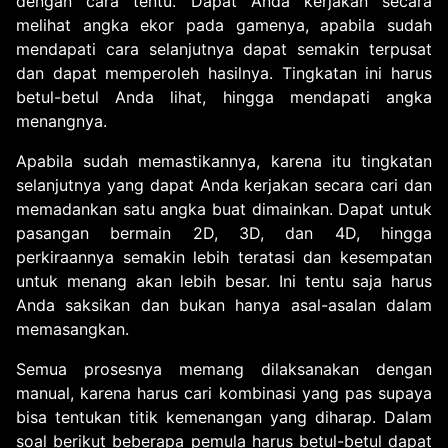
dengan cara tentu. Dapat Anda kerjakan secara
melihat angka ekor pada gamenya, apabila sudah
mendapati cara selanjutnya dapat semakin terpusat
dan dapat memperoleh hasilnya. Tingkatan ini harus
betul-betul Anda lihat, hingga mendapati angka
menangnya.
Apabila sudah memastikannya, karena itu tingkatan
selanjutnya yang dapat Anda kerjakan secara cari dan
memadankan satu angka buat dimainkan. Dapat untuk
pasangan bermain 2D, 3D, dan 4D, hingga
perkiraannya semakin lebih teratasi dan kesempatan
untuk menang akan lebih besar. Ini tentu saja harus
Anda saksikan dan bukan hanya asal-asalan dalam
memasangkan.
Semua prosesnya memang dilaksanakan dengan
manual, karena harus cari kombinasi yang pas supaya
bisa tentukan titik kemenangan yang diharap. Dalam
soal berikut beberapa pemula harus betul-betul dapat