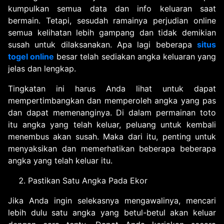
kumpulkan semua data dan info keluaran saat
bermain. Tetapi, sesudah ramainya perjudian online
semua kelihatan lebih gampang dan tidak demikian
susah untuk dilaksanakan. Apa lagi beberapa
situs
togel online
besar telah sediakan angka keluaran yang
jelas dan lengkap.
Tingkatan ini harus Anda lihat untuk dapat
mempertimbangkan dan memperoleh angka yang pas
dan dapat memenanginya. Di dalam permainan toto
itu angka yang telah keluar, peluang untuk kembali
menembus akan susah. Maka dari itu, penting untuk
menyaksikan dan memerhatikan beberapa beberapa
angka yang telah keluar itu.
Pastikan Satu Angka Pada Ekor
Jika Anda ingin selekasnya mengawalinya, mencari
lebih dulu satu angka yang betul-betul akan keluar