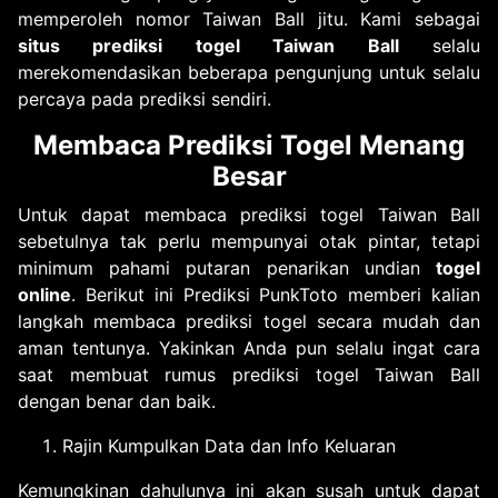
memperoleh nomor Taiwan Ball jitu. Kami sebagai
situs prediksi togel Taiwan Ball
selalu
merekomendasikan beberapa pengunjung untuk selalu
percaya pada prediksi sendiri.
Membaca Prediksi Togel Menang
Besar
Untuk dapat membaca prediksi togel Taiwan Ball
sebetulnya tak perlu mempunyai otak pintar, tetapi
minimum pahami putaran penarikan undian
togel
online
. Berikut ini Prediksi PunkToto memberi kalian
langkah membaca prediksi togel secara mudah dan
aman tentunya. Yakinkan Anda pun selalu ingat cara
saat membuat rumus prediksi togel Taiwan Ball
dengan benar dan baik.
Rajin Kumpulkan Data dan Info Keluaran
Kemungkinan dahulunya ini akan susah untuk dapat