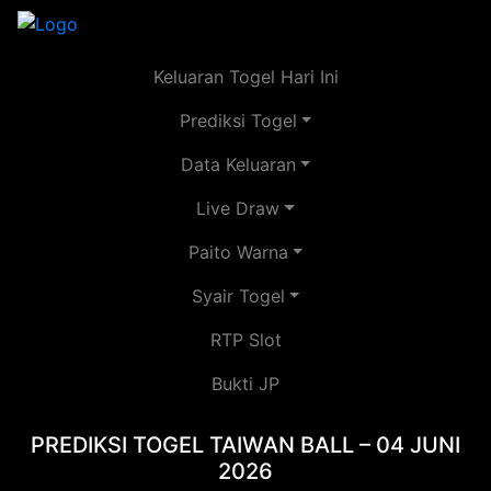
Keluaran Togel Hari Ini
Prediksi Togel
Data Keluaran
Live Draw
Paito Warna
Syair Togel
RTP Slot
Bukti JP
PREDIKSI TOGEL TAIWAN BALL – 04 JUNI
2026