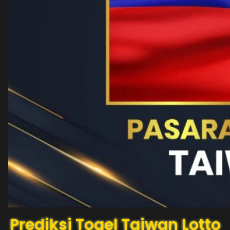
Prediksi Togel Taiwan Lotto