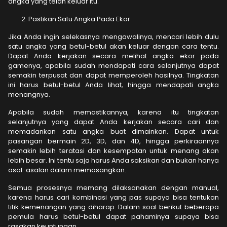
angka yang telah keluar itu.
Pastikan Satu Angka Pada Ekor
Jika Anda ingin selekasnya mengawalinya, mencari lebih dulu
satu angka yang betul-betul akan keluar dengan cara tentu.
Dapat Anda kerjakan secara melihat angka ekor pada
gamenya, apabila sudah mendapati cara selanjutnya dapat
semakin terpusat dan dapat memperoleh hasilnya. Tingkatan
ini harus betul-betul Anda lihat, hingga mendapati angka
menangnya.
Apabila sudah memastikannya, karena itu tingkatan
selanjutnya yang dapat Anda kerjakan secara cari dan
memadankan satu angka buat dimainkan. Dapat untuk
pasangan bermain 2D, 3D, dan 4D, hingga perkiraannya
semakin lebih teratasi dan kesempatan untuk menang akan
lebih besar. Ini tentu saja harus Anda saksikan dan bukan hanya
asal-asalan dalam memasangkan.
Semua prosesnya memang dilaksanakan dengan manual,
karena harus cari kombinasi yang pas supaya bisa tentukan
titik kemenangan yang diharap. Dalam soal berikut beberapa
pemula harus betul-betul dapat pahaminya supaya bisa
rasakan keuntungan.