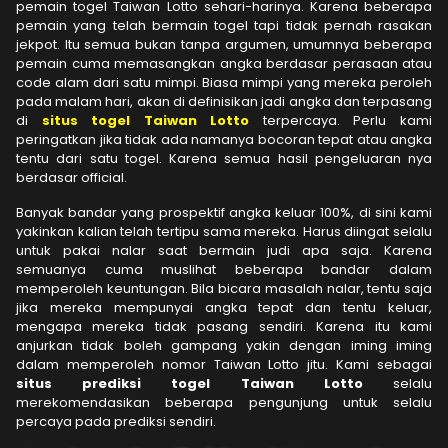
pemain togel Taiwan Lotto sehari-harinya. Karena beberapa
pemain yang telah bermain togel tapi tidak pernah rasakan
jekpot. Itu semua bukan tanpa argumen, umumnya beberapa
pemain cuma memasangkan angka berdasar perasaan atau
code alam dari satu mimpi. Biasa mimpi yang mereka peroleh
pada malam hari, akan di definisikan jadi angka dan terpasang
di
situs togel Taiwan Lotto
terpercaya. Perlu kami
peringatkan jika tidak ada namanya bocoran tepat atau angka
tentu dari satu togel. Karena semua hasil pengeluaran nya
berdasar official.
Banyak bandar yang prospektif angka keluar 100%, di sini kami
yakinkan kalian telah tertipu sama mereka. Harus diingat selalu
untuk pakai nalar saat bermain judi apa saja. Karena
semuanya cuma muslihat beberapa bandar dalam
memperoleh keuntungan. Bila bicara masalah nalar, tentu saja
jika mereka mempunyai angka tepat dan tentu keluar,
mengapa mereka tidak pasang sendiri. Karena itu kami
anjurkan tidak boleh gampang yakin dengan iming iming
dalam memperoleh nomor Taiwan Lotto jitu. Kami sebagai
situs prediksi togel Taiwan Lotto
selalu
merekomendasikan beberapa pengunjung untuk selalu
percaya pada prediksi sendiri.