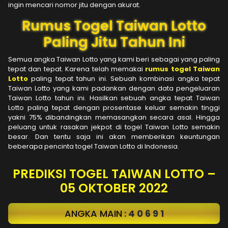
ingin mencari nomor jitu dengan akurat.
Rumus Togel Taiwan Lotto
Paling Jitu Tahun Ini
Semua angka Taiwan Lotto yang kami beri sebagai yang paling
tepat dan tepat. Karena telah memakai
rumus togel Taiwan
Lotto
paling tepat tahun ini. Sebuah kombinasi angka tepat
Taiwan Lotto yang kami padankan dengan data pengeluaran
Taiwan Lotto tahun ini. Hasilkan sebuah angka tepat Taiwan
Lotto paling tepat dengan prosentase keluar semakin tinggi
yakni 75% dibandingkan memasangkan secara asal. Hingga
peluang untuk rasakan jekpot di togel Taiwan Lotto semakin
besar. Dan tentu saja ini akan memberikan keuntungan
beberapa pencinta togel Taiwan Lotto di Indonesia.
PREDIKSI TOGEL TAIWAN LOTTO –
05 OKTOBER 2022
ANGKA MAIN
:
4 0 6 9 1