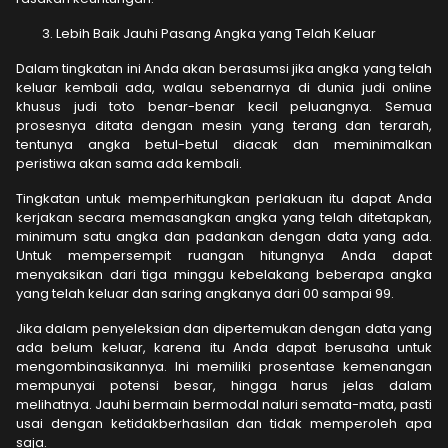
Lebih Baik Jauhi Pasang Angka yang Telah Keluar
Dalam tingkatan ini Anda akan berasumsi jika angka yang telah
keluar kembali ada, walau sebenarnya di dunia judi online
khusus judi toto benar-benar kecil peluangnya. Semua
prosesnya ditata dengan mesin yang terang dan terarah,
tentunya angka betul-betul diacak dan meminimalkan
peristiwa akan sama ada kembali.
Tingkatan untuk memperhitungkan perlakuan itu dapat Anda
kerjakan secara memasangkan angka yang telah ditetapkan,
minimum satu angka dan padankan dengan data yang ada.
Untuk mempersempit ruangan hitungnya Anda dapat
menyaksikan dari tiga minggu kebelakang beberapa angka
yang telah keluar dan saring angkanya dari 00 sampai 99.
Jika dalam penyeleksian dan dipertemukan dengan data yang
ada belum keluar, karena itu Anda dapat berusaha untuk
mengombinasikannya. Ini memiliki prosentase kemenangan
mempunyai potensi besar, hingga harus jelas dalam
melihatnya. Jauhi bermain bermodal naluri semata-mata, pasti
usai dengan ketidakberhasilan dan tidak memperoleh apa
saja.