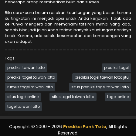
beberapa orang memberikan bukti dan sukses.
Bila cara-cara belum rasakan keuntungan yang besar, karena
itu tingkatan ini menjadi opsi untuk Anda kerjakan. Tidak ada
kelirunya mengerti dan memahami tafsiran mimpi yang ada,
sebab bisa jadi jalan Anda terima banyak keuntungan nantinya
kelak. Karena, ada selalu kesempatan dan kemenangan yang
akan didapat.
Tags :
prediksi taiwan lotto
prediksi togel
prediksi togel taiwan lotto
prediksi togel taiwan lotto jitu
rumus togel taiwan lotto
situs prediksi togel taiwan lotto
situs togel online
situs togel taiwan lotto
togel online
togel taiwan lotto
Copyright © 2000 - 2026
Prediksi Punk Toto
, All Rights
Reserved.