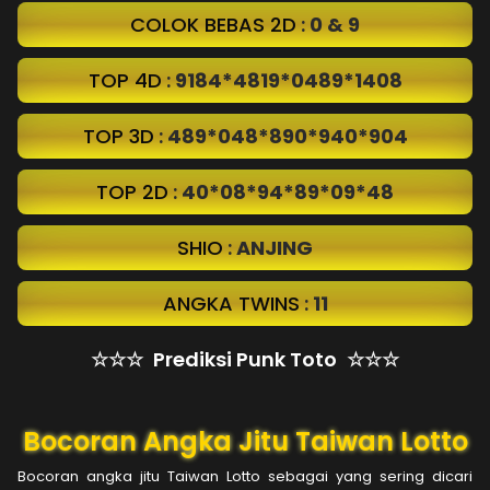
COLOK BEBAS 2D
:
0 & 9
TOP 4D
:
9184*4819*0489*1408
TOP 3D
:
489*048*890*940*904
TOP 2D
:
40*08*94*89*09*48
SHIO
:
ANJING
ANGKA TWINS
:
11
☆☆☆
Prediksi Punk Toto
☆☆☆
Bocoran Angka Jitu Taiwan Lotto
Bocoran angka jitu Taiwan Lotto sebagai yang sering dicari