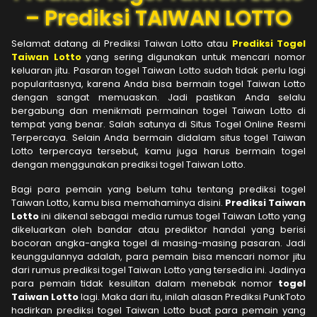
– Prediksi TAIWAN LOTTO
Selamat datang di Prediksi Taiwan Lotto atau
Prediksi Togel
Taiwan Lotto
yang sering digunakan untuk mencari nomor
keluaran jitu. Pasaran togel Taiwan Lotto sudah tidak perlu lagi
popularitasnya, karena Anda bisa bermain togel Taiwan Lotto
dengan sangat memuaskan. Jadi pastikan Anda selalu
bergabung dan menikmati permainan togel Taiwan Lotto di
tempat yang benar. Salah satunya di Situs Togel Online Resmi
Terpercaya. Selain Anda bermain didalam situs togel Taiwan
Lotto terpercaya tersebut, kamu juga harus bermain togel
dengan menggunakan prediksi togel Taiwan Lotto.
Bagi para pemain yang belum tahu tentang prediksi togel
Taiwan Lotto, kamu bisa memahaminya disini.
Prediksi Taiwan
Lotto
ini dikenal sebagai media rumus togel Taiwan Lotto yang
dikeluarkan oleh bandar atau prediktor handal yang berisi
bocoran angka-angka togel di masing-masing pasaran. Jadi
keunggulannya adalah, para pemain bisa mencari nomor jitu
dari rumus prediksi togel Taiwan Lotto yang tersedia ini. Jadinya
para pemain tidak kesulitan dalam menebak nomor
togel
Taiwan Lotto
lagi. Maka dari itu, inilah alasan Prediksi PunkToto
hadirkan prediksi togel Taiwan Lotto buat para pemain yang