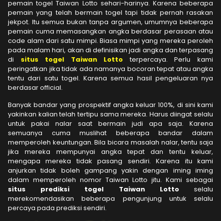
pemain togel Taiwan Lotto sehari-harinya. Karena beberapa
pemain yang telah bermain togel tapi tidak pernah rasakan
jekpot. Itu semua bukan tanpa argumen, umumnya beberapa
pemain cuma memasangkan angka berdasar perasaan atau
code alam dari satu mimpi. Biasa mimpi yang mereka peroleh
pada malam hari, akan di definisikan jadi angka dan terpasang
di
situs togel Taiwan Lotto
terpercaya. Perlu kami
peringatkan jika tidak ada namanya bocoran tepat atau angka
tentu dari satu togel. Karena semua hasil pengeluaran nya
berdasar official.
Banyak bandar yang prospektif angka keluar 100%, di sini kami
yakinkan kalian telah tertipu sama mereka. Harus diingat selalu
untuk pakai nalar saat bermain judi apa saja. Karena
semuanya cuma muslihat beberapa bandar dalam
memperoleh keuntungan. Bila bicara masalah nalar, tentu saja
jika mereka mempunyai angka tepat dan tentu keluar,
mengapa mereka tidak pasang sendiri. Karena itu kami
anjurkan tidak boleh gampang yakin dengan iming iming
dalam memperoleh nomor Taiwan Lotto jitu. Kami sebagai
situs prediksi togel Taiwan Lotto
selalu
merekomendasikan beberapa pengunjung untuk selalu
percaya pada prediksi sendiri.